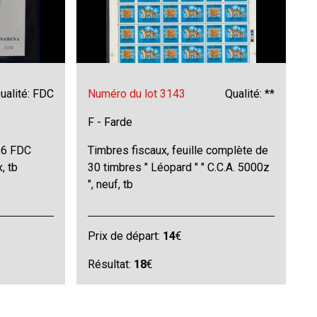
ualité: FDC
Numéro du lot 3143
Qualité: **
F - Farde
56 FDC
Timbres fiscaux, feuille complète de
, tb
30 timbres " Léopard " " C.C.A. 5000z
", neuf, tb
Prix de départ:
14
€
Résultat:
18
€