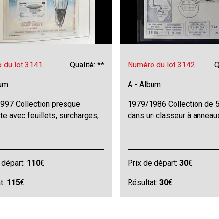
 du lot 3141
Qualité: **
Numéro du lot 3142
Q
bum
A - Album
997 Collection presque
1979/1986 Collection de 
e avec feuillets, surcharges,
dans un classeur à anneaux
 départ:
110
€
Prix de départ:
30
€
t:
115
€
Résultat:
30
€