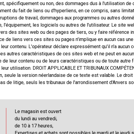
nt, spécifiquement ou non, des dommages dus à l'utilisation de c
ment du fait de liens ou d'hyperliens, en ce compris, sans limitat
erruptions de travail, dommages aux programmes ou autres donn
, l'équipement, les logiciels ou autres de l'utilisateur. Le site w
vers des sites web ou des pages de tiers, ou y faire référence i
ce de liens vers ces sites ou pages n'implique en aucun cas une
 leur contenu. L'opérateur déclare expressément qu'il n'a aucun c
les autres caractéristiques de ces sites web et ne peut en aucun
 de leur contenu ou de leurs caractéristiques ou de toute aut
de leur utilisation. DROIT APPLICABLE ET TRIBUNAUX COMPÉTE
n, seule la version néerlandaise de ce texte est valable. Le droit
cas de litige, seuls les tribunaux de l'arrondissement d'Anvers s
Le magasin est ouvert
du lundi au vendredi,
de 10 à 17 heures,
Expertises et achats sont possibles le mardi et le jeudi 