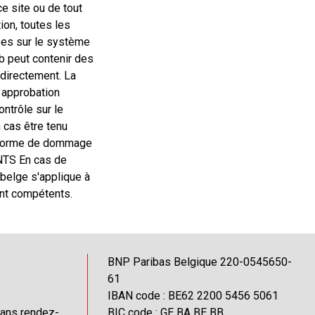
e site ou de tout
ion, toutes les
ées sur le système
eb peut contenir des
ndirectement. La
 approbation
ontrôle sur le
 cas être tenu
re forme de dommage
NTS En cas de
 belge s'applique à
ont compétents.
BNP Paribas Belgique 220-0545650-
61
IBAN code : BE62 2200 5456 5061
sans rendez-
BIC code : GE BA BE BB