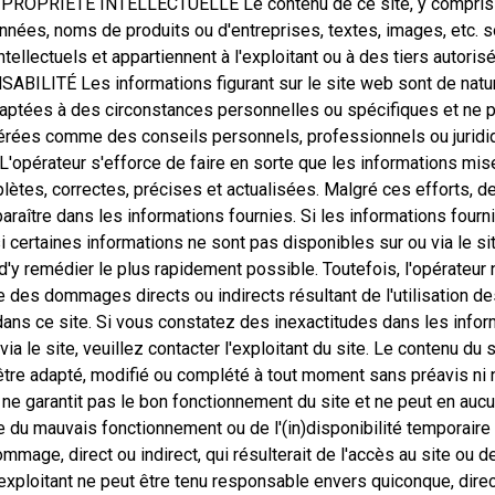
PROPRIÉTÉ INTELLECTUELLE Le contenu de ce site, y compris 
nnées, noms de produits ou d'entreprises, textes, images, etc. 
ntellectuels et appartiennent à l'exploitant ou à des tiers autor
BILITÉ Les informations figurant sur le site web sont de natur
aptées à des circonstances personnelles ou spécifiques et ne 
érées comme des conseils personnels, professionnels ou juridiqu
r. L'opérateur s'efforce de faire en sorte que les informations mi
lètes, correctes, précises et actualisées. Malgré ces efforts, d
araître dans les informations fournies. Si les informations four
i certaines informations ne sont pas disponibles sur ou via le site
d'y remédier le plus rapidement possible. Toutefois, l'opérateur 
 des dommages directs ou indirects résultant de l'utilisation d
ans ce site. Si vous constatez des inexactitudes dans les info
via le site, veuillez contacter l'exploitant du site. Le contenu du 
 être adapté, modifié ou complété à tout moment sans préavis ni n
 ne garantit pas le bon fonctionnement du site et ne peut en aucu
 du mauvais fonctionnement ou de l'(in)disponibilité temporaire 
mage, direct ou indirect, qui résulterait de l'accès au site ou de
'exploitant ne peut être tenu responsable envers quiconque, dir