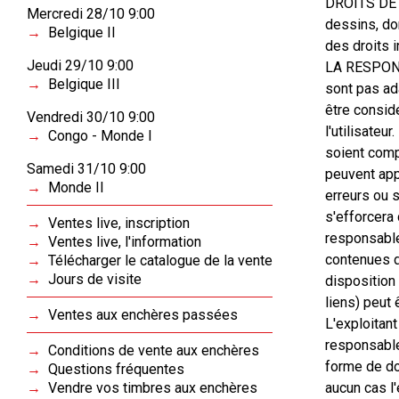
DROITS DE 
Mercredi 28/10 9:00
dessins, do
Belgique II
des droits i
Jeudi 29/10 9:00
LA RESPONSA
Belgique III
sont pas ad
être consid
Vendredi 30/10 9:00
l'utilisateu
Congo - Monde I
soient comp
Samedi 31/10 9:00
peuvent app
Monde II
erreurs ou s
s'efforcera 
Ventes live, inscription
responsable
Ventes live, l'information
contenues d
Télécharger le catalogue de la vente
Jours de visite
disposition 
liens) peut
Ventes aux enchères passées
L'exploitant
responsable
Conditions de vente aux enchères
forme de dom
Questions fréquentes
Vendre vos timbres aux enchères
aucun cas l