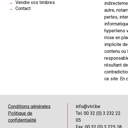
Vendre vos timbres
indirecteme
Contact
autre, notam
pertes, int
informatique
hyperliens 
mise en pla
implicite de
contenu ou 
responsable
résultant 
contradictio
ce site. En 
Conditions générales
info@vlvl.be
Politique de
Tel. 00 32 (0) 3 232 22
confidentialité
05
Fax: 00 32 (0) 3 225 18