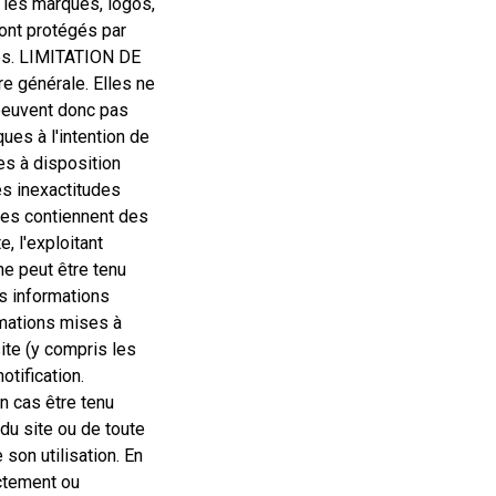
les marques, logos,
sont protégés par
isés. LIMITATION DE
e générale. Elles ne
peuvent donc pas
es à l'intention de
ses à disposition
es inexactitudes
nies contiennent des
, l'exploitant
ne peut être tenu
es informations
rmations mises à
site (y compris les
otification.
n cas être tenu
du site ou de toute
 son utilisation. En
ectement ou