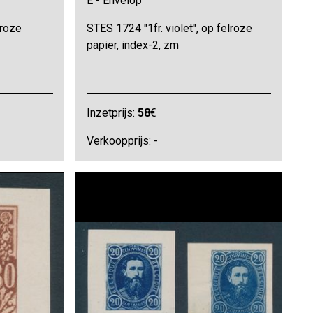
E - Envelop
 roze
STES 1724 "1fr. violet", op felroze
papier, index-2, zm
Inzetprijs:
58
€
Verkoopprijs: -