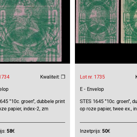
 1734
Kwaliteit: ❒
Lot nr. 1735
elop
E - Envelop
45 "10c. groen", dubbele print
STES 1645 "10c. groen", du
oze papier, index-2, zm
op roze papier, twee ex., i
ijs:
58
€
Inzetprijs:
50
€