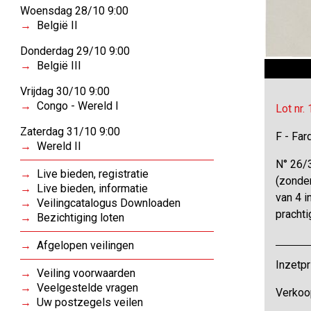
Woensdag 28/10 9:00
België II
Donderdag 29/10 9:00
België III
Vrijdag 30/10 9:00
Congo - Wereld I
Lot nr.
Zaterdag 31/10 9:00
F - Far
Wereld II
N° 26/
Live bieden, registratie
(zonder
Live bieden, informatie
van 4 i
Veilingcatalogus Downloaden
prachti
Bezichtiging loten
Afgelopen veilingen
Inzetpr
Veiling voorwaarden
Veelgestelde vragen
Verkoo
Uw postzegels veilen