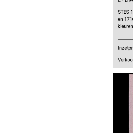
E - Env
STES 1
en 1716
kleuren
Inzetpr
Verkoop