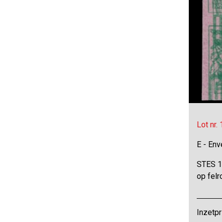
Lot nr.
E - Env
STES 16
op felr
Inzetpr