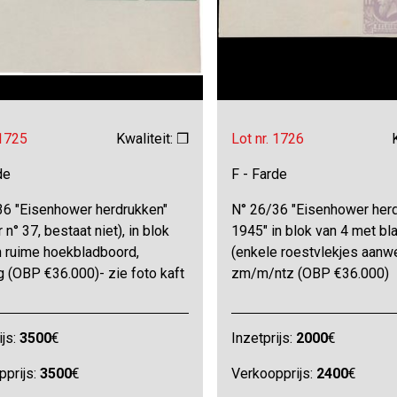
 1725
Kwaliteit: ❒
Lot nr. 1726
de
F - Farde
36 "Eisenhower herdrukken"
N° 26/36 "Eisenhower her
 n° 37, bestaat niet), in blok
1945" in blok van 4 met bl
n ruime hoekbladboord,
(enkele roestvlekjes aanwe
g (OBP €36.000)- zie foto kaft
zm/m/ntz (OBP €36.000)
ijs:
3500
€
Inzetprijs:
2000
€
pprijs:
3500
€
Verkoopprijs:
2400
€