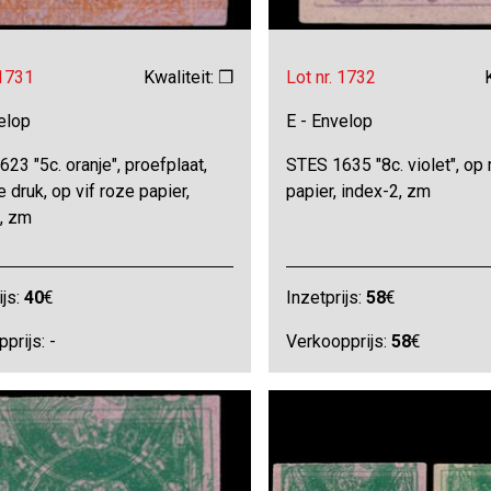
 1731
Kwaliteit: ❒
Lot nr. 1732
elop
E - Envelop
23 "5c. oranje", proefplaat,
STES 1635 "8c. violet", op
 druk, op vif roze papier,
papier, index-2, zm
2, zm
ijs:
40
€
Inzetprijs:
58
€
prijs: -
Verkoopprijs:
58
€