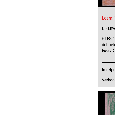
Lot nr.
E - Env
STES 16
dubbele
index 
Inzetpr
Verkoop