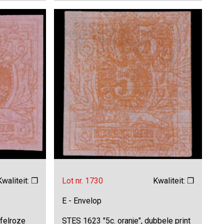
Kwaliteit: ❒
Lot nr. 1730
Kwaliteit: ❒
E - Envelop
 felroze
STES 1623 "5c. oranje", dubbele print