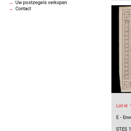
Uw postzegels verkopen
Contact
Lot nr.
E - Env
STES 14