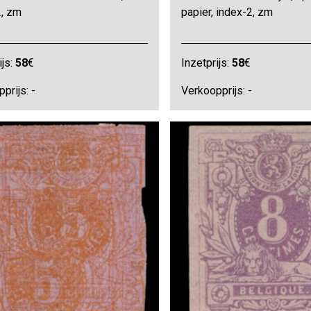
2, zm
papier, index-2, zm
ijs:
58
€
Inzetprijs:
58
€
prijs: -
Verkoopprijs: -