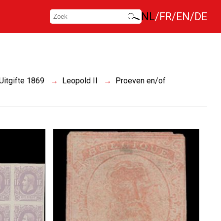
NL
FR
EN
DE
Uitgifte 1869
Leopold II
Proeven en/of