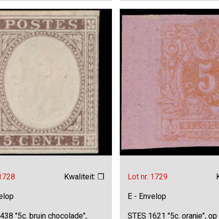
 1728
Kwaliteit: ❒
Lot nr. 1729
elop
E - Envelop
38 "5c. bruin chocolade",
STES 1621 "5c. oranje", op