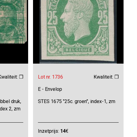
Kwaliteit: ❒
Lot nr. 1736
Kwaliteit: ❒
E - Envelop
bbel druk,
STES 1675 "25c. groen", index-1, zm
ndex 2, zm
Inzetprijs:
14
€