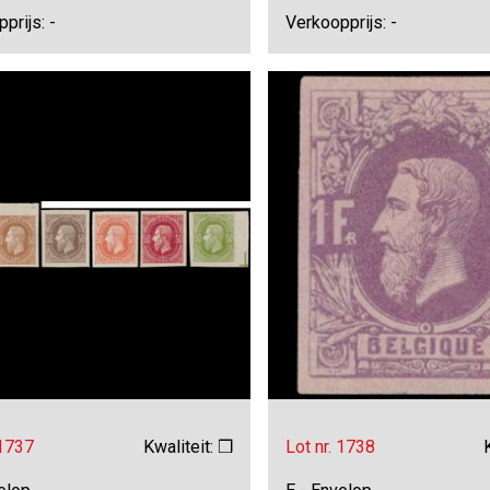
prijs: -
Verkoopprijs: -
 1737
Kwaliteit: ❒
Lot nr. 1738