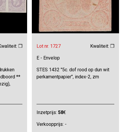
Kwaliteit: ❒
Lot nr. 1727
Kwaliteit: ❒
E - Envelop
drukken
STES 1432 "5c. dof rood op dun wit
adboord **
perkamentpapier", index-2, zm
zig),
Inzetprijs:
58
€
Verkoopprijs: -