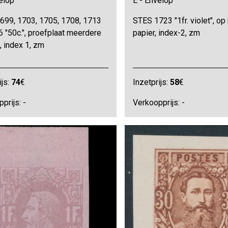
elop
E - Envelop
699, 1703, 1705, 1708, 1713
STES 1723 "1fr. violet", op
 "50c.", proefplaat meerdere
papier, index-2, zm
, index 1, zm
ijs:
74
€
Inzetprijs:
58
€
prijs: -
Verkoopprijs: -