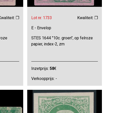
Kwaliteit: ❒
Lot nr. 1733
Kwaliteit: ❒
E - Envelop
 roze
STES 1644 "10c. groen", op felroze
papier, index-2, zm
Inzetprijs:
58
€
Verkoopprijs: -