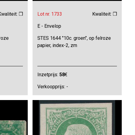
Kwaliteit: ❒
Lot nr. 1733
Kwaliteit: ❒
E - Envelop
 roze
STES 1644 "10c. groen", op felroze
papier, index-2, zm
Inzetprijs:
58
€
Verkoopprijs: -