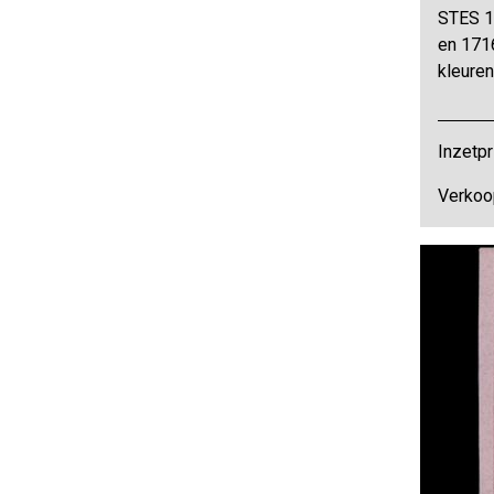
STES 1
en 1716
kleuren
Inzetpr
Verkoop