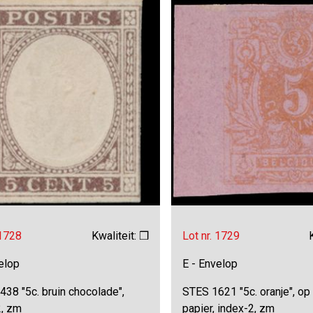
 1728
Kwaliteit: ❒
Lot nr. 1729
elop
E - Envelop
38 "5c. bruin chocolade",
STES 1621 "5c. oranje", op
2, zm
papier, index-2, zm