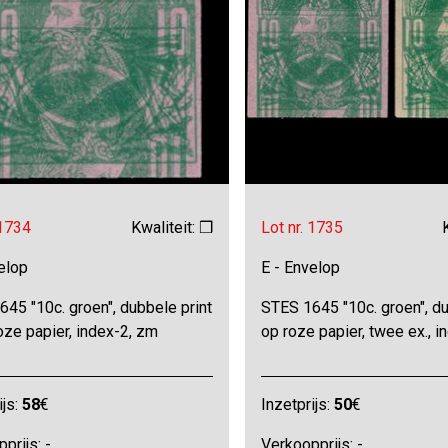
 1734
Kwaliteit: ❒
Lot nr. 1735
elop
E - Envelop
45 "10c. groen", dubbele print
STES 1645 "10c. groen", du
oze papier, index-2, zm
op roze papier, twee ex., i
ijs:
58
€
Inzetprijs:
50
€
prijs: -
Verkoopprijs: -