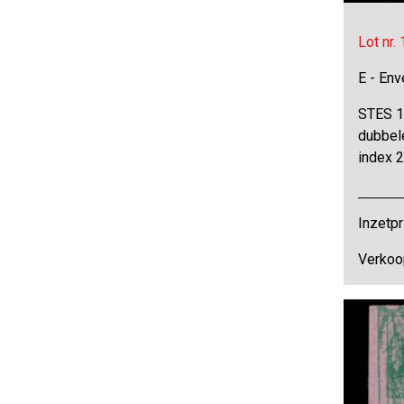
Lot nr.
E - Env
STES 16
dubbele
index 
Inzetpr
Verkoop