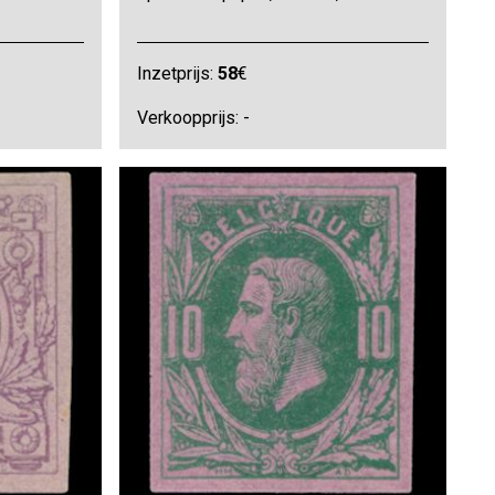
Inzetprijs:
58
€
Verkoopprijs: -