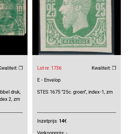
Kwaliteit: ❒
Lot nr. 1736
Kwaliteit: ❒
E - Envelop
bbel druk,
STES 1675 "25c. groen", index-1, zm
ndex 2, zm
Inzetprijs:
14
€
Verkoopprijs: -