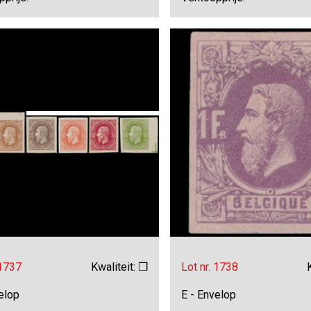
 1737
Kwaliteit: ❒
Lot nr. 1738
elop
E - Envelop