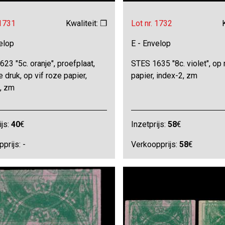
 1731
Kwaliteit: ❒
Lot nr. 1732
elop
E - Envelop
23 "5c. oranje", proefplaat,
STES 1635 "8c. violet", op
 druk, op vif roze papier,
papier, index-2, zm
2, zm
ijs:
40
€
Inzetprijs:
58
€
prijs: -
Verkoopprijs:
58
€