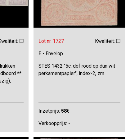
Kwaliteit: ❒
Lot nr. 1727
Kwaliteit: ❒
E - Envelop
drukken
STES 1432 "5c. dof rood op dun wit
adboord **
perkamentpapier", index-2, zm
zig),
Inzetprijs:
58
€
Verkoopprijs: -