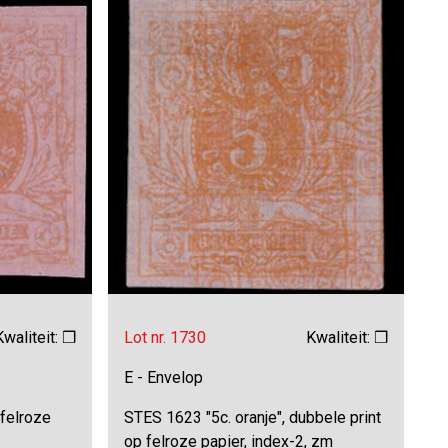
Kwaliteit: ❒
Lot nr. 1730
Kwaliteit: ❒
E - Envelop
 felroze
STES 1623 "5c. oranje", dubbele print
op felroze papier, index-2, zm