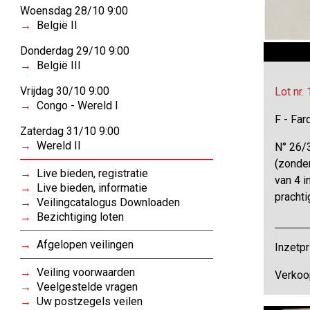
Woensdag 28/10 9:00
België II
Donderdag 29/10 9:00
België III
Vrijdag 30/10 9:00
Lot nr.
Congo - Wereld I
F - Far
Zaterdag 31/10 9:00
Wereld II
N° 26/
(zonder
Live bieden, registratie
van 4 i
Live bieden, informatie
prachti
Veilingcatalogus Downloaden
Bezichtiging loten
Afgelopen veilingen
Inzetpr
Veiling voorwaarden
Verkoo
Veelgestelde vragen
Uw postzegels veilen