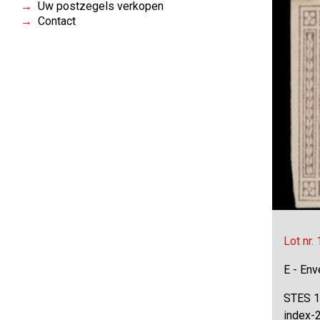
Uw postzegels verkopen
Contact
Lot nr.
E - Env
STES 14
index-