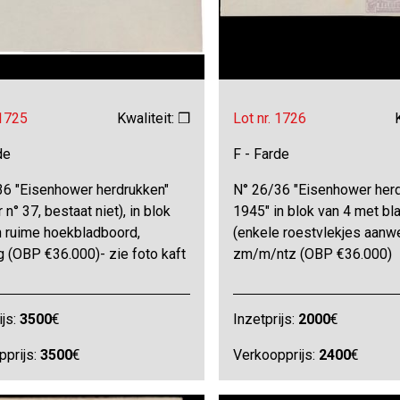
 1725
Kwaliteit: ❒
Lot nr. 1726
de
F - Farde
36 "Eisenhower herdrukken"
N° 26/36 "Eisenhower her
 n° 37, bestaat niet), in blok
1945" in blok van 4 met bl
n ruime hoekbladboord,
(enkele roestvlekjes aanwe
g (OBP €36.000)- zie foto kaft
zm/m/ntz (OBP €36.000)
ijs:
3500
€
Inzetprijs:
2000
€
pprijs:
3500
€
Verkoopprijs:
2400
€