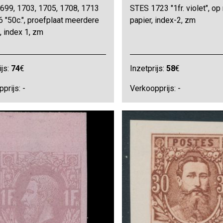
699, 1703, 1705, 1708, 1713
STES 1723 "1fr. violet", op
 "50c.", proefplaat meerdere
papier, index-2, zm
, index 1, zm
ijs:
74
€
Inzetprijs:
58
€
prijs: -
Verkoopprijs: -