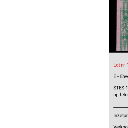
Lot nr.
E - Env
STES 16
op felr
Inzetpr
Verkoop