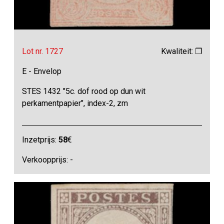
Lot nr. 1727
Kwaliteit: ❒
E - Envelop
STES 1432 "5c. dof rood op dun wit
perkamentpapier", index-2, zm
Inzetprijs:
58
€
Verkoopprijs: -