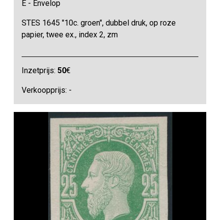
E - Envelop
STES 1645 "10c. groen", dubbel druk, op roze
papier, twee ex., index 2, zm
Inzetprijs:
50
€
Verkoopprijs: -