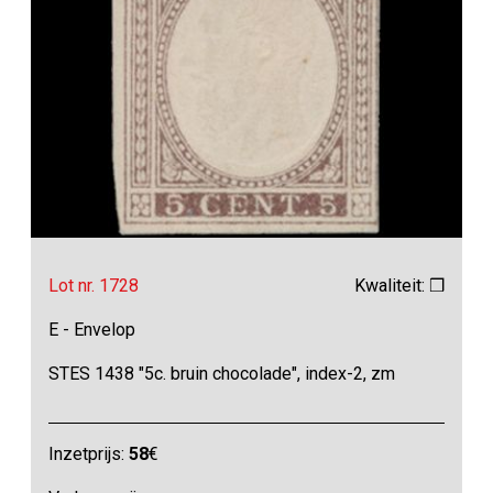
Lot nr. 1728
Kwaliteit: ❒
E - Envelop
STES 1438 "5c. bruin chocolade", index-2, zm
Inzetprijs:
58
€