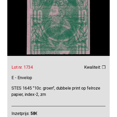
Lot nr. 1734
Kwaliteit: ❒
E - Envelop
STES 1645 "10c. groen", dubbele print op felroze
papier, index-2, zm
Inzetprijs:
58
€