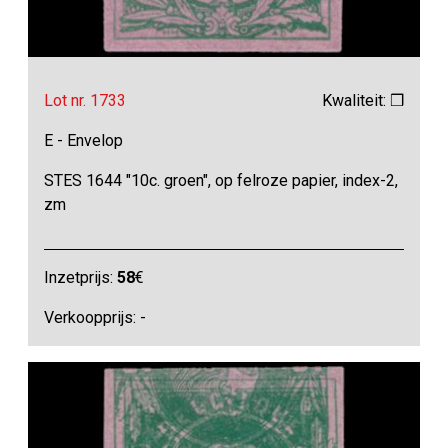
Lot nr. 1733
Kwaliteit: ❒
E - Envelop
STES 1644 "10c. groen", op felroze papier, index-2,
zm
Inzetprijs:
58
€
Verkoopprijs: -