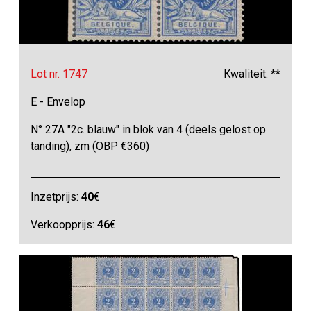
Lot nr. 1747
Kwaliteit: **
E - Envelop
N° 27A "2c. blauw" in blok van 4 (deels gelost op
tanding), zm (OBP €360)
Inzetprijs:
40
€
Verkoopprijs:
46
€