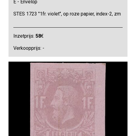
E - Envelop
STES 1723 "1fr. violet", op roze papier, index-2, zm
Inzetprijs:
58
€
Verkoopprijs: -