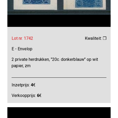
Lot nr. 1742
Kwaliteit: ❒
E - Envelop
2 private herdrukken, "20c. donkerblauw" op wit
papier, zm
Inzetprijs:
4
€
Verkoopprijs:
6
€