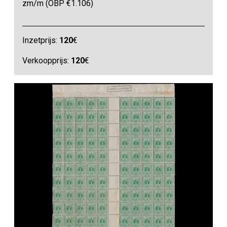
zm/m (OBP €1.106)
Inzetprijs:
120
€
Verkoopprijs:
120
€