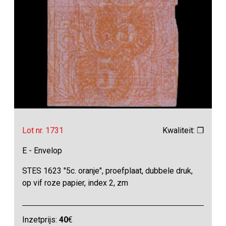
Lot nr. 1731
Kwaliteit: ❒
E - Envelop
STES 1623 "5c. oranje", proefplaat, dubbele druk,
op vif roze papier, index 2, zm
Inzetprijs:
40
€