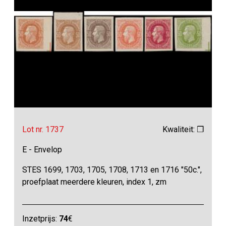
Lot nr. 1737
Kwaliteit: ❒
E - Envelop
STES 1699, 1703, 1705, 1708, 1713 en 1716 "50c.",
proefplaat meerdere kleuren, index 1, zm
Inzetprijs:
74
€