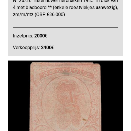
N° 26/36 "Eisenhower herdrukken 1945" in blok van
4 met bladboord ** (enkele roestvlekjes aanwezig),
zm/m/ntz (OBP €36.000)
Inzetprijs:
2000
€
Verkoopprijs:
2400
€