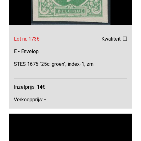
Lot nr. 1736
Kwaliteit: ❒
E - Envelop
STES 1675 "25c. groen", index-1, zm
Inzetprijs:
14
€
Verkoopprijs: -