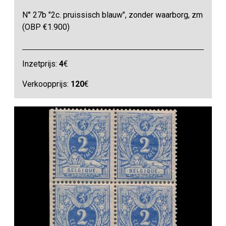
N° 27b "2c. pruissisch blauw", zonder waarborg, zm
(OBP €1.900)
Inzetprijs:
4
€
Verkoopprijs:
120
€