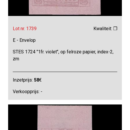
Lot nr. 1739
Kwaliteit: ❒
E - Envelop
STES 1724 "1fr. violet", op felroze papier, index-2,
zm
Inzetprijs:
58
€
Verkoopprijs: -