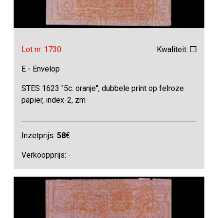
Lot nr. 1730
Kwaliteit: ❒
E - Envelop
STES 1623 "5c. oranje", dubbele print op felroze
papier, index-2, zm
Inzetprijs:
58
€
Verkoopprijs: -