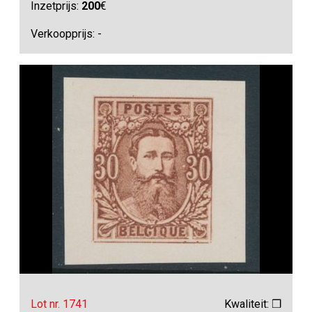
Inzetprijs:
200
€
Verkoopprijs: -
Lot nr. 1741
Kwaliteit: ❒