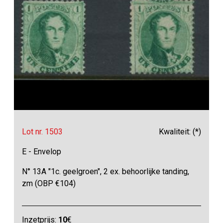
Lot nr. 1503
Kwaliteit: (*)
E - Envelop
N° 13A "1c. geelgroen", 2 ex. behoorlijke tanding,
zm (OBP €104)
Inzetprijs:
10
€