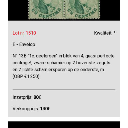
Lot nr. 1510
Kwaliteit: *
E - Envelop
N° 13B "1c. geelgroen" in blok van 4, quasi perfecte
centrage!, zware scharnier op 2 bovenste zegels
en 2 lichte scharniersporen op de onderste, m
(OBP €1.250)
Inzetprijs:
80
€
Verkoopprijs:
140
€