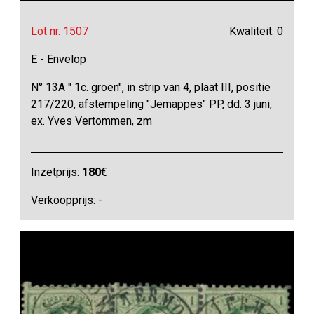
Lot nr. 1507
Kwaliteit: 0
E - Envelop
N° 13A " 1c. groen", in strip van 4, plaat III, positie
217/220, afstempeling "Jemappes" PP, dd. 3 juni,
ex. Yves Vertommen, zm
Inzetprijs:
180
€
Verkoopprijs: -