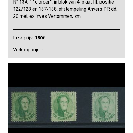
N° 13A, " 1c groen", in blok van 4, plaat III, positie
122/123 en 137/138, afstempeling Anvers PP, dd.
20 mei, ex. Yves Vertommen, zm
Inzetprijs:
180
€
Verkoopprijs: -