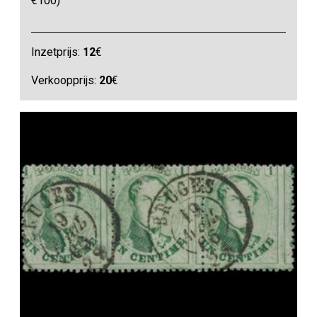
€100)
Inzetprijs:
12
€
Verkoopprijs:
20
€