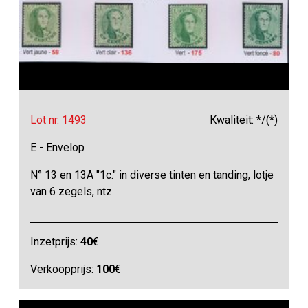
Lot nr. 1493
Kwaliteit: */(*)
E - Envelop
N° 13 en 13A "1c." in diverse tinten en tanding, lotje
van 6 zegels, ntz
Inzetprijs:
40
€
Verkoopprijs:
100
€