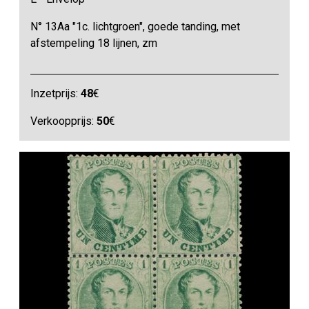
N° 13Aa "1c. lichtgroen", goede tanding, met
afstempeling 18 lijnen, zm
Inzetprijs:
48
€
Verkoopprijs:
50
€