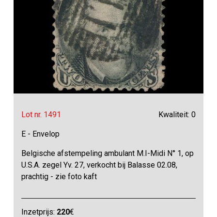
Lot nr. 1491
Kwaliteit: 0
E - Envelop
Belgische afstempeling ambulant M.I-Midi N° 1, op
U.S.A. zegel Yv. 27, verkocht bij Balasse 02.08,
prachtig - zie foto kaft
Inzetprijs:
220
€