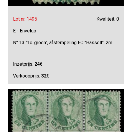
Lot nr. 1495
Kwaliteit: 0
E - Envelop
N° 13 "1c. groen", afstempeling EC "Hasselt", zm
Inzetprijs:
24
€
Verkoopprijs:
32
€