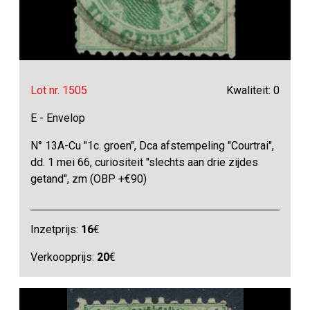
Lot nr. 1505
Kwaliteit: 0
E - Envelop
N° 13A-Cu "1c. groen", Dca afstempeling "Courtrai",
dd. 1 mei 66, curiositeit "slechts aan drie zijdes
getand", zm (OBP +€90)
Inzetprijs:
16
€
Verkoopprijs:
20
€