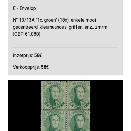
E - Envelop
N° 13/13A "1c. groen" (18x), enkele mooi
gecentreerd, kleurnuances, griffen, enz., zm/m
(OBP €1.080)
Inzetprijs:
58
€
Verkoopprijs:
58
€