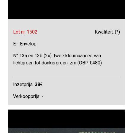
Lot nr. 1502
Kwaliteit: (*)
E - Envelop
N° 13a en 13b (2x), twee kleurnuances van
lichtgroen tot donkergroen, zm (OBP €480)
Inzetprijs:
38
€
Verkoopprijs: -