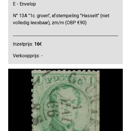
E - Envelop
N° 13A "1c. groen", afstempeling "Hasselt" (niet
volledig leesbaar), zm/m (OBP €90)
Inzetprijs:
16
€
Verkoopprijs: -