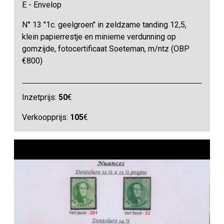
E - Envelop
N° 13 "1c. geelgroen" in zeldzame tanding 12,5,
klein papierrestje en minieme verdunning op
gomzijde, fotocertificaat Soeteman, m/ntz (OBP
€800)
Inzetprijs:
50
€
Verkoopprijs:
105
€