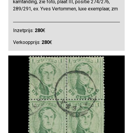
kamtanding, zie foto, plaat III, positie 274/276,
289/291, ex. Yves Vertommen, luxe exemplaar, zm
Inzetprijs:
280
€
Verkoopprijs:
280
€