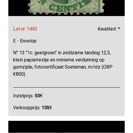
Lot nr. 1492
Kwaliteit: *
E - Envelop
N° 13 "1c. geelgroen" in zeldzame tanding 12,5,
klein papierrestje en minieme verdunning op
gomzijde, fotocertificaat Soeteman, m/ntz (OBP
€800)
Inzetprijs:
50
€
Verkoopprijs:
105
€