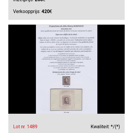
Verkoopprijs:
420
€
Lot nr. 1489
Kwaliteit: */(*)