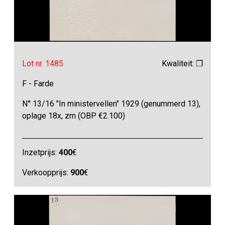
Lot nr. 1485
Kwaliteit: ❒
F - Farde
N° 13/16 "In ministervellen" 1929 (genummerd 13),
oplage 18x, zm (OBP €2.100)
Inzetprijs:
400
€
Verkoopprijs:
900
€