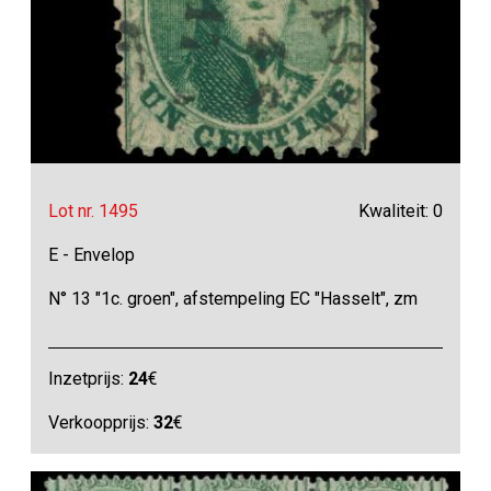
Lot nr. 1495
Kwaliteit: 0
E - Envelop
N° 13 "1c. groen", afstempeling EC "Hasselt", zm
Inzetprijs:
24
€
Verkoopprijs:
32
€