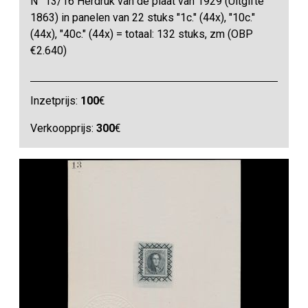
N° 13/16 Herdruk van de plaat van 1929 (Uitgifte
1863) in panelen van 22 stuks "1c." (44x), "10c."
(44x), "40c." (44x) = totaal: 132 stuks, zm (OBP
€2.640)
Inzetprijs:
100
€
Verkoopprijs:
300
€