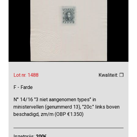
Lot nr. 1488
Kwaliteit: ❒
F - Farde
N° 14/16 "3 niet aangenomen types" in
ministervellen (genummerd 13), "20c." links boven
beschadigd, zm/m (OBP €1.350)
Inzetprijs:
200
€