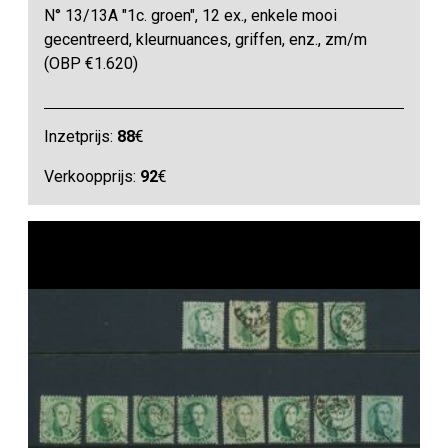
N° 13/13A "1c. groen", 12 ex., enkele mooi
gecentreerd, kleurnuances, griffen, enz., zm/m
(OBP €1.620)
Inzetprijs:
88
€
Verkoopprijs:
92
€