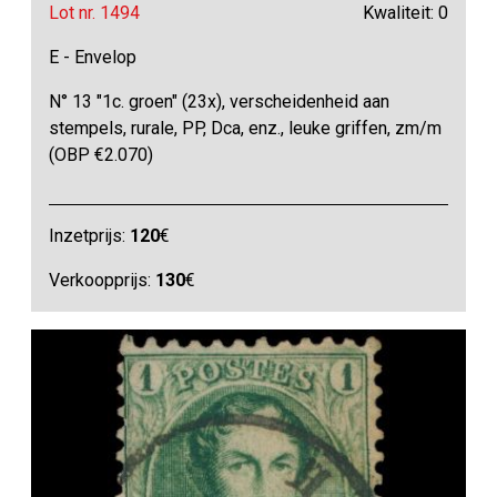
Lot nr. 1494
Kwaliteit: 0
E - Envelop
N° 13 "1c. groen" (23x), verscheidenheid aan
stempels, rurale, PP, Dca, enz., leuke griffen, zm/m
(OBP €2.070)
Inzetprijs:
120
€
Verkoopprijs:
130
€