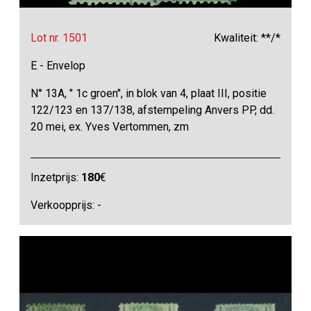
Lot nr. 1501
Kwaliteit: **/*
E - Envelop
N° 13A, " 1c groen", in blok van 4, plaat III, positie
122/123 en 137/138, afstempeling Anvers PP, dd.
20 mei, ex. Yves Vertommen, zm
Inzetprijs:
180
€
Verkoopprijs: -