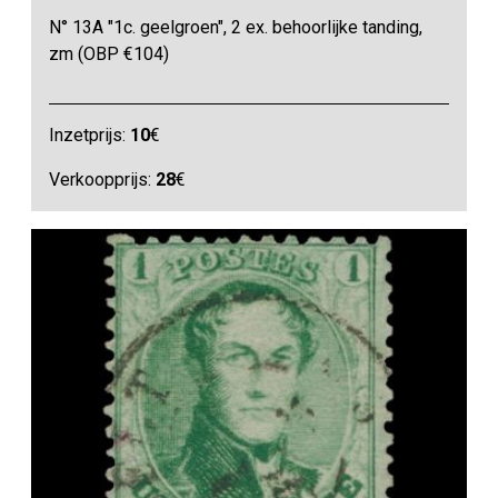
N° 13A "1c. geelgroen", 2 ex. behoorlijke tanding,
zm (OBP €104)
Inzetprijs:
10
€
Verkoopprijs:
28
€