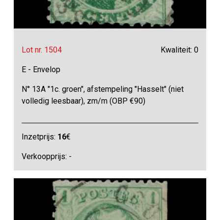
Lot nr. 1504
Kwaliteit: 0
E - Envelop
N° 13A "1c. groen", afstempeling "Hasselt" (niet
volledig leesbaar), zm/m (OBP €90)
Inzetprijs:
16
€
Verkoopprijs: -