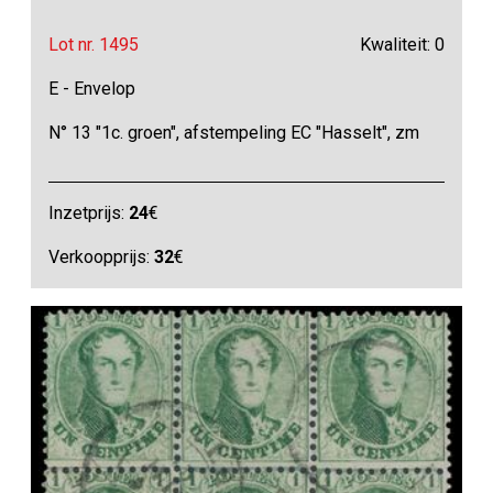
Lot nr. 1495
Kwaliteit: 0
E - Envelop
N° 13 "1c. groen", afstempeling EC "Hasselt", zm
Inzetprijs:
24
€
Verkoopprijs:
32
€