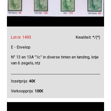
Lot nr. 1493
Kwaliteit: */(*)
E - Envelop
N° 13 en 13A "1c." in diverse tinten en tanding, lotje
van 6 zegels, ntz
Inzetprijs:
40
€
Verkoopprijs:
100
€