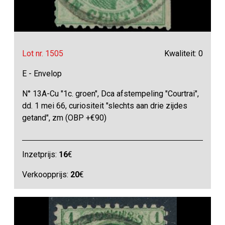
Lot nr. 1505
Kwaliteit: 0
E - Envelop
N° 13A-Cu "1c. groen", Dca afstempeling "Courtrai",
dd. 1 mei 66, curiositeit "slechts aan drie zijdes
getand", zm (OBP +€90)
Inzetprijs:
16
€
Verkoopprijs:
20
€