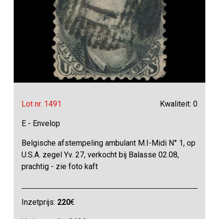
Lot nr. 1491
Kwaliteit: 0
E - Envelop
Belgische afstempeling ambulant M.I-Midi N° 1, op
U.S.A. zegel Yv. 27, verkocht bij Balasse 02.08,
prachtig - zie foto kaft
Inzetprijs:
220
€