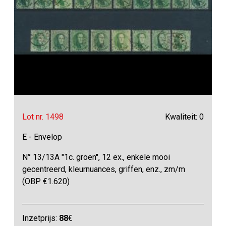
Lot nr. 1498
Kwaliteit: 0
E - Envelop
N° 13/13A "1c. groen", 12 ex., enkele mooi
gecentreerd, kleurnuances, griffen, enz., zm/m
(OBP €1.620)
Inzetprijs:
88
€