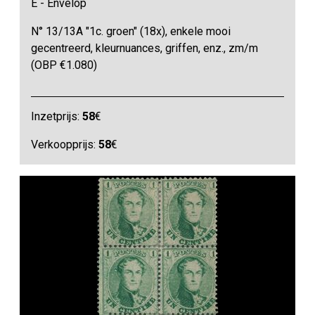
E - Envelop
N° 13/13A "1c. groen" (18x), enkele mooi
gecentreerd, kleurnuances, griffen, enz., zm/m
(OBP €1.080)
Inzetprijs:
58
€
Verkoopprijs:
58
€