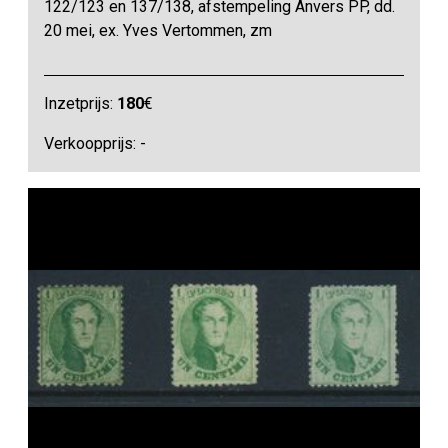
122/123 en 137/138, afstempeling Anvers PP, dd.
20 mei, ex. Yves Vertommen, zm
Inzetprijs:
180
€
Verkoopprijs: -