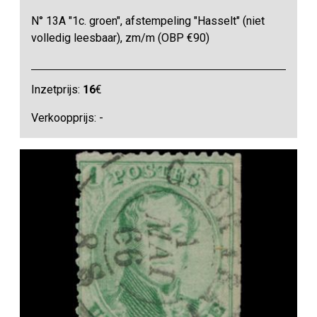
N° 13A "1c. groen", afstempeling "Hasselt" (niet
volledig leesbaar), zm/m (OBP €90)
Inzetprijs:
16
€
Verkoopprijs: -