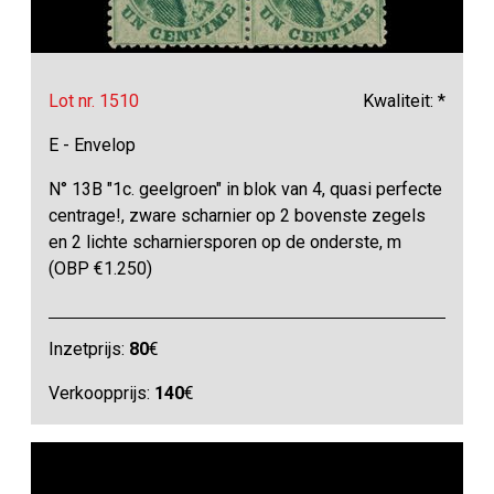
Lot nr. 1510
Kwaliteit: *
E - Envelop
N° 13B "1c. geelgroen" in blok van 4, quasi perfecte
centrage!, zware scharnier op 2 bovenste zegels
en 2 lichte scharniersporen op de onderste, m
(OBP €1.250)
Inzetprijs:
80
€
Verkoopprijs:
140
€