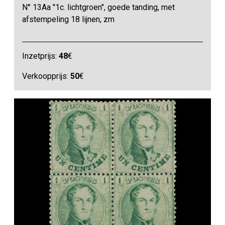
N° 13Aa "1c. lichtgroen", goede tanding, met
afstempeling 18 lijnen, zm
Inzetprijs:
48
€
Verkoopprijs:
50
€