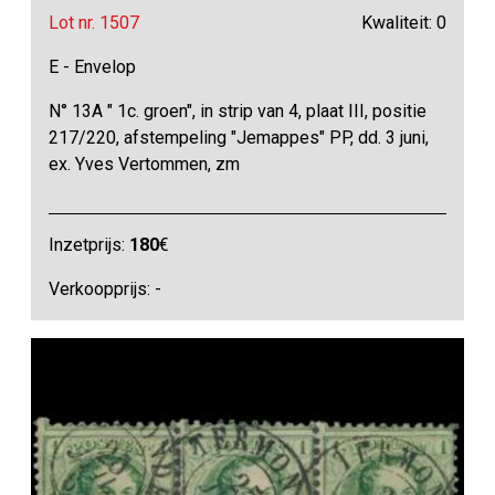
Lot nr. 1507
Kwaliteit: 0
E - Envelop
N° 13A " 1c. groen", in strip van 4, plaat III, positie
217/220, afstempeling "Jemappes" PP, dd. 3 juni,
ex. Yves Vertommen, zm
Inzetprijs:
180
€
Verkoopprijs: -