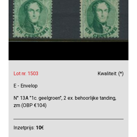
Lot nr. 1503
Kwaliteit: (*)
E - Envelop
N° 13A "1c. geelgroen", 2 ex. behoorlijke tanding,
zm (OBP €104)
Inzetprijs:
10
€