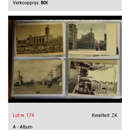
Verkoopprijs:
80
€
Lot nr. 174
Kwaliteit: ZK
A - Album