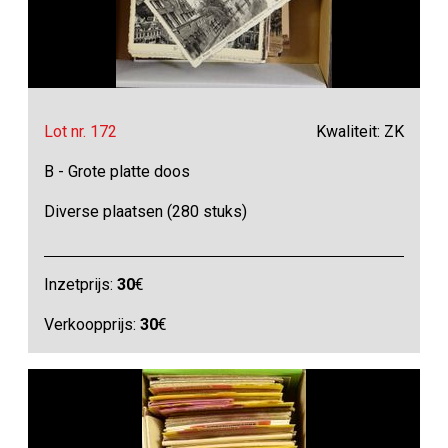
Lot nr. 172
Kwaliteit: ZK
B - Grote platte doos
Diverse plaatsen (280 stuks)
Inzetprijs:
30
€
Verkoopprijs:
30
€