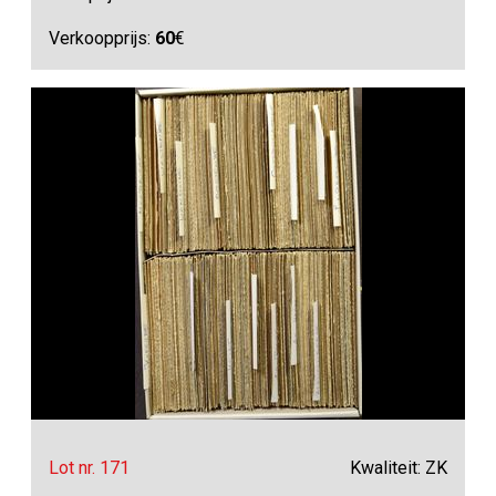
Verkoopprijs:
60
€
Lot nr. 171
Kwaliteit: ZK