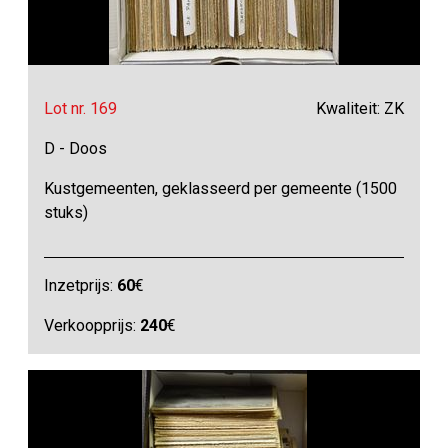
Lot nr. 169
Kwaliteit: ZK
D - Doos
Kustgemeenten, geklasseerd per gemeente (1500
stuks)
Inzetprijs:
60
€
Verkoopprijs:
240
€