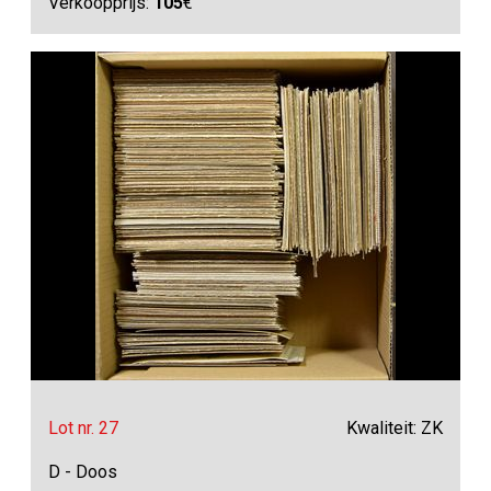
Verkoopprijs:
105
€
Lot nr. 27
Kwaliteit: ZK
D - Doos