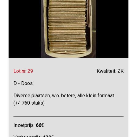
Lot nr. 29
Kwaliteit: ZK
D - Doos
Diverse plaatsen, w.o. betere, alle klein formaat
(+/-760 stuks)
Inzetprijs:
66
€