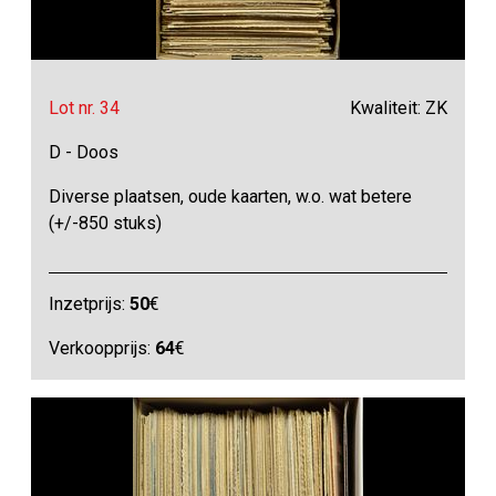
Lot nr. 34
Kwaliteit: ZK
D - Doos
Diverse plaatsen, oude kaarten, w.o. wat betere
(+/-850 stuks)
Inzetprijs:
50
€
Verkoopprijs:
64
€