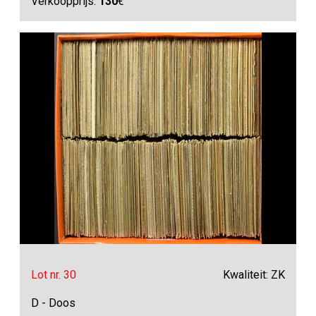
Verkoopprijs:
130
€
Lot nr. 30
Kwaliteit: ZK
D - Doos