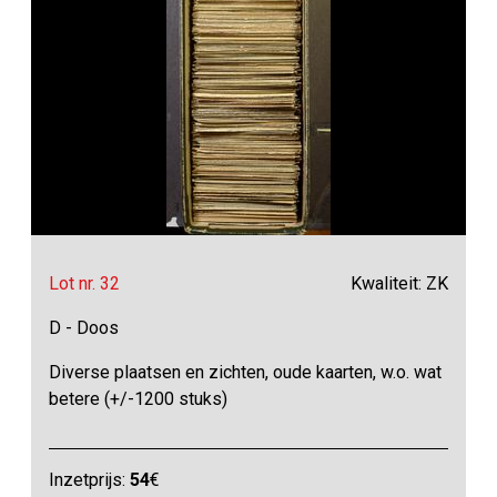
Lot nr. 32
Kwaliteit: ZK
D - Doos
Diverse plaatsen en zichten, oude kaarten, w.o. wat
betere (+/-1200 stuks)
Inzetprijs:
54
€