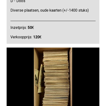
D - Doos
Diverse plaatsen, oude kaarten (+/-1400 stuks)
Inzetprijs:
50
€
Verkoopprijs:
120
€