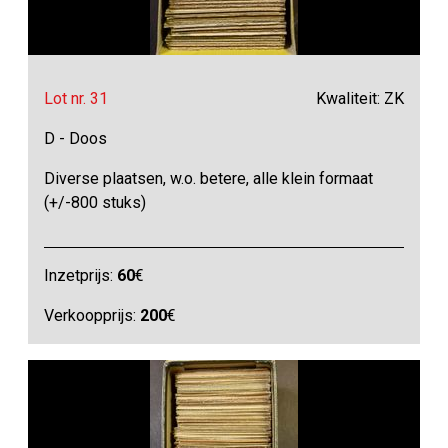
Lot nr. 31
Kwaliteit: ZK
D - Doos
Diverse plaatsen, w.o. betere, alle klein formaat
(+/-800 stuks)
Inzetprijs:
60
€
Verkoopprijs:
200
€