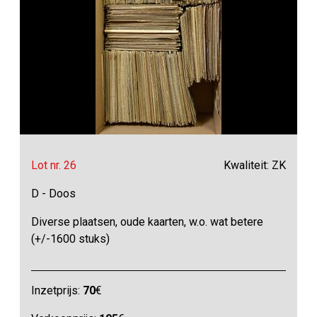
Lot nr. 26
Kwaliteit: ZK
D - Doos
Diverse plaatsen, oude kaarten, w.o. wat betere
(+/-1600 stuks)
Inzetprijs:
70
€