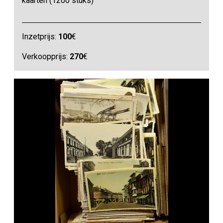
kaarten (1200 stuks)
Inzetprijs:
100
€
Verkoopprijs:
270
€