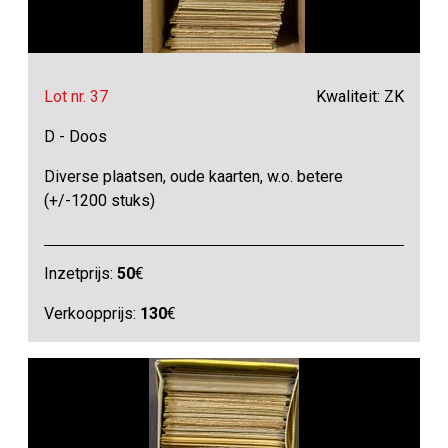
Lot nr. 37
Kwaliteit: ZK
D - Doos
Diverse plaatsen, oude kaarten, w.o. betere
(+/-1200 stuks)
Inzetprijs:
50
€
Verkoopprijs:
130
€