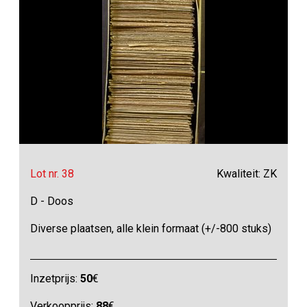
Lot nr. 38
Kwaliteit: ZK
D - Doos
Diverse plaatsen, alle klein formaat (+/-800 stuks)
Inzetprijs:
50
€
Verkoopprijs:
88
€