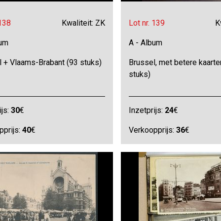
 138
Kwaliteit: ZK
Lot nr. 139
K
bum
A - Album
l + Vlaams-Brabant (93 stuks)
Brussel, met betere kaarte
stuks)
ijs:
30
€
Inzetprijs:
24
€
pprijs:
40
€
Verkoopprijs:
36
€