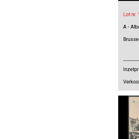
Lot nr.
A - Al
Brusse
Inzetpr
Verkoo