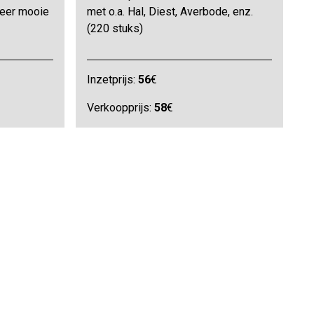
zeer mooie
met o.a. Hal, Diest, Averbode, enz.
(220 stuks)
Inzetprijs:
56
€
Verkoopprijs:
58
€