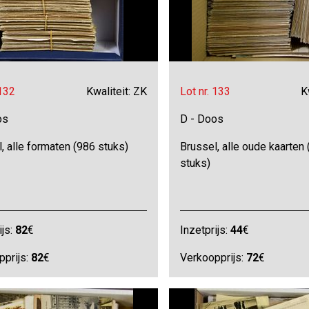
 132
Kwaliteit: ZK
Lot nr. 133
K
os
D - Doos
, alle formaten (986 stuks)
Brussel, alle oude kaarten
stuks)
ijs:
82
€
Inzetprijs:
44
€
pprijs:
82
€
Verkoopprijs:
72
€