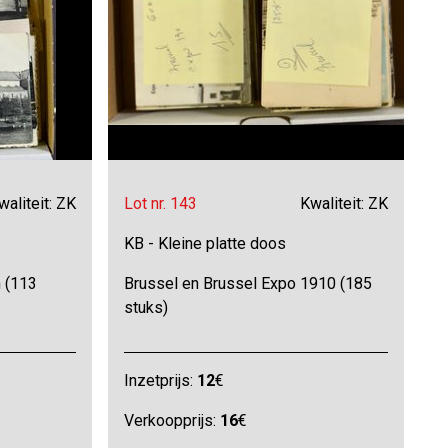
waliteit: ZK
Lot nr. 143
Kwaliteit: ZK
KB - Kleine platte doos
 (113
Brussel en Brussel Expo 1910 (185
stuks)
Inzetprijs:
12
€
Verkoopprijs:
16
€