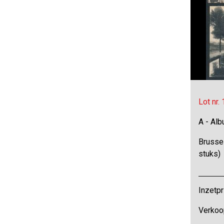
Lot nr.
A - Al
Brussel
stuks)
Inzetpr
Verkoo