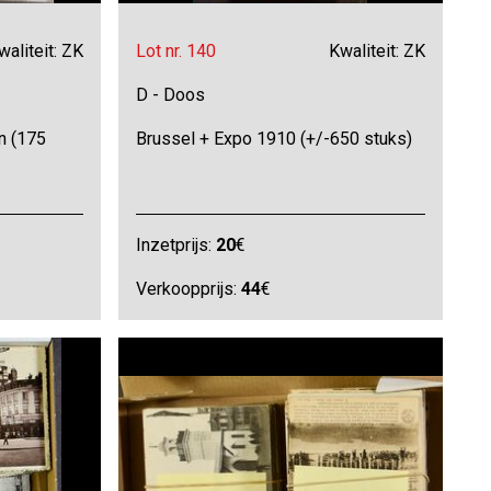
waliteit: ZK
Lot nr. 140
Kwaliteit: ZK
D - Doos
n (175
Brussel + Expo 1910 (+/-650 stuks)
Inzetprijs:
20
€
Verkoopprijs:
44
€