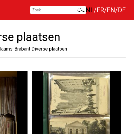
NL
FR
EN
DE
rse plaatsen
Vlaams-Brabant Diverse plaatsen