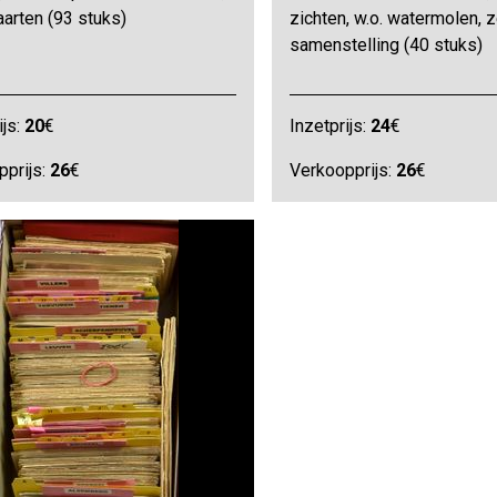
arten (93 stuks)
zichten, w.o. watermolen, 
samenstelling (40 stuks)
ijs:
20
€
Inzetprijs:
24
€
pprijs:
26
€
Verkoopprijs:
26
€