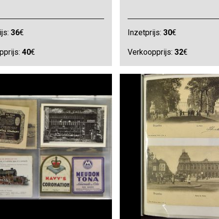
ijs:
36
€
Inzetprijs:
30
€
pprijs:
40
€
Verkoopprijs:
32
€