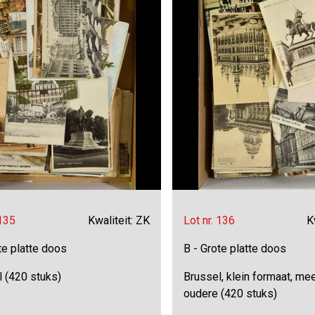
 135
Kwaliteit: ZK
Lot nr. 136
K
te platte doos
B - Grote platte doos
l (420 stuks)
Brussel, klein formaat, me
oudere (420 stuks)