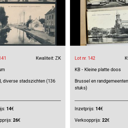
 141
Kwaliteit: ZK
Lot nr. 142
K
bum
KB - Kleine platte doos
, diverse stadszichten (136
Brussel en randgemeenten
stuks)
ijs:
14
€
Inzetprijs:
14
€
pprijs:
26
€
Verkoopprijs:
22
€