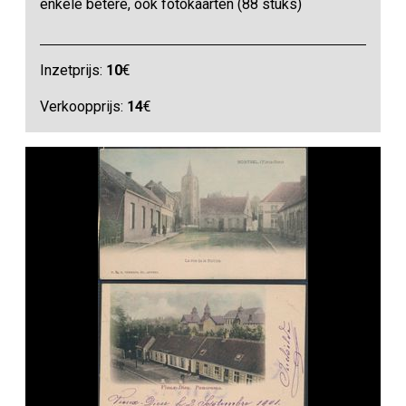
enkele betere, ook fotokaarten (88 stuks)
Inzetprijs:
10
€
Verkoopprijs:
14
€