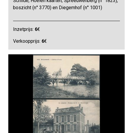
Schilde, Hoelen kaarten, Spreeuwenberg (n° 1823),
boszicht (n° 3770) en Diegemhof (n° 1001)
Inzetprijs:
6
€
Verkoopprijs:
6
€