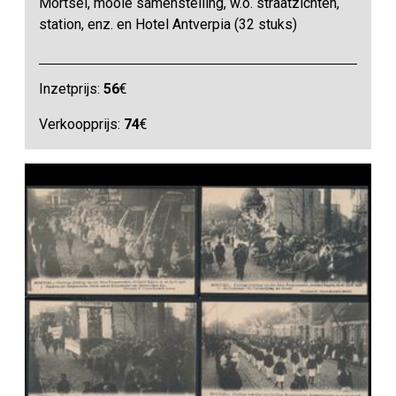
Mortsel, mooie samenstelling, w.o. straatzichten,
station, enz. en Hotel Antverpia (32 stuks)
Inzetprijs:
56
€
Verkoopprijs:
74
€