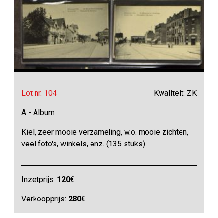
Lot nr. 104
Kwaliteit: ZK
A - Album
Kiel, zeer mooie verzameling, w.o. mooie zichten,
veel foto's, winkels, enz. (135 stuks)
Inzetprijs:
120
€
Verkoopprijs:
280
€