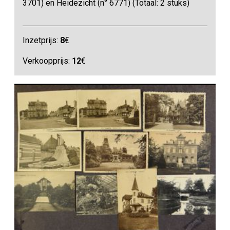
3701) en Heidezicht (n° 6771) (Totaal: 2 stuks)
Inzetprijs:
8
€
Verkoopprijs:
12
€