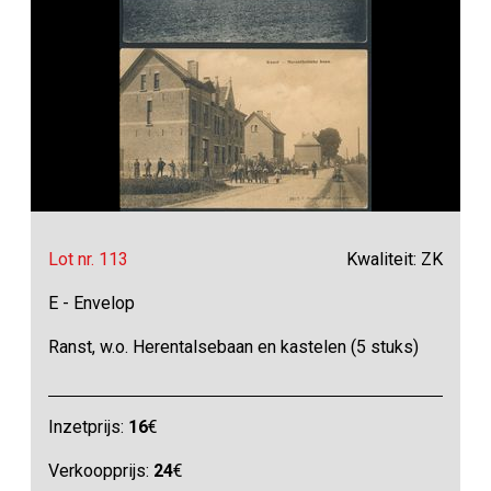
Lot nr. 113
Kwaliteit: ZK
E - Envelop
Ranst, w.o. Herentalsebaan en kastelen (5 stuks)
Inzetprijs:
16
€
Verkoopprijs:
24
€