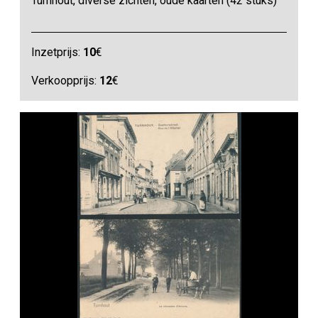
Turnhout, diverse zichten, oude kaarten (42 stuks)
Inzetprijs:
10
€
Verkoopprijs:
12
€