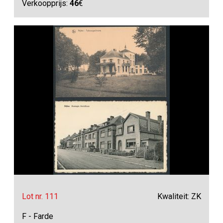
Verkoopprijs:
46
€
Lot nr. 111
Kwaliteit: ZK
F - Farde