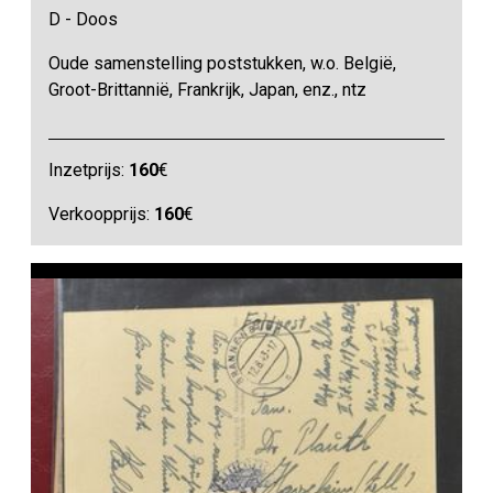
D - Doos
Oude samenstelling poststukken, w.o. België,
Groot-Brittannië, Frankrijk, Japan, enz., ntz
Inzetprijs:
160
€
Verkoopprijs:
160
€