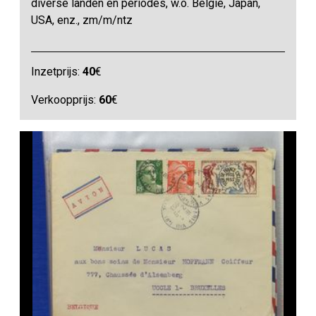
diverse landen en periodes, w.o. België, Japan,
USA, enz., zm/m/ntz
Inzetprijs:
40
€
Verkoopprijs:
60
€