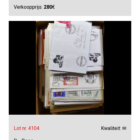
Verkoopprijs:
280
€
Lot nr. 4104
Kwaliteit: ✉