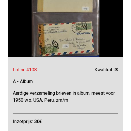
Lot nr. 4108
Kwaliteit: ✉
A - Album
Aardige verzameling brieven in album, meest voor
1950 w.o. USA, Peru, zm/m
Inzetprijs:
30
€