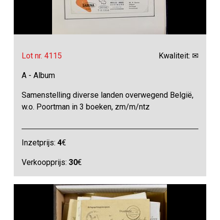
Lot nr. 4115
Kwaliteit: ✉
A - Album
Samenstelling diverse landen overwegend België,
w.o. Poortman in 3 boeken, zm/m/ntz
Inzetprijs:
4
€
Verkoopprijs:
30
€