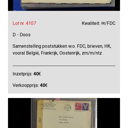
Lot nr. 4107
Kwaliteit: ✉/FDC
D - Doos
Samenstelling poststukken w.o. FDC, brieven, HK,
vooral België, Frankrijk, Oostenrijk, zm/m/ntz
Inzetprijs:
40
€
Verkoopprijs:
40
€