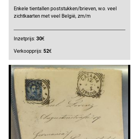
Enkele tientallen poststukken/brieven, w.o. veel
zichtkaarten met veel België, zm/m
Inzetprijs:
30
€
Verkoopprijs:
52
€