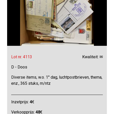
Lot nr. 4113
Kwaliteit: ✉
D - Doos
Diverse items, w.o. 1° dag, luchtpostbrieven, thema,
enz., 365 stuks, m/ntz
Inzetprijs:
4
€
Verkoopprijs:
48
€