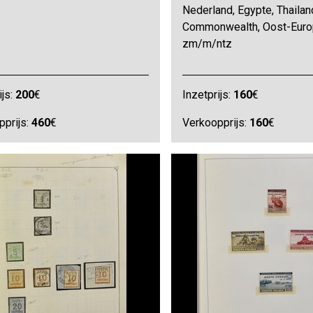
Nederland, Egypte, Thailan
Commonwealth, Oost-Europ
zm/m/ntz
ijs:
200
€
Inzetprijs:
160
€
pprijs:
460
€
Verkoopprijs:
160
€