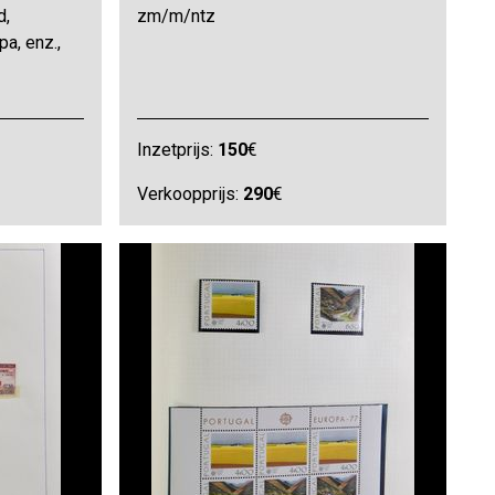
d,
zm/m/ntz
a, enz.,
Inzetprijs:
150
€
Verkoopprijs:
290
€