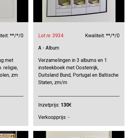
teit: **/*/0
Lot nr. 3934
Kwaliteit: **/*/0
A - Album
ng met
Verzamelingen in 3 albums en 1
 religie,
insteekboek met Oostenrijk,
Polen, zm
Duitsland Bund, Portugal en Baltische
Staten, zm/m
Inzetprijs:
130
€
Verkoopprijs: -