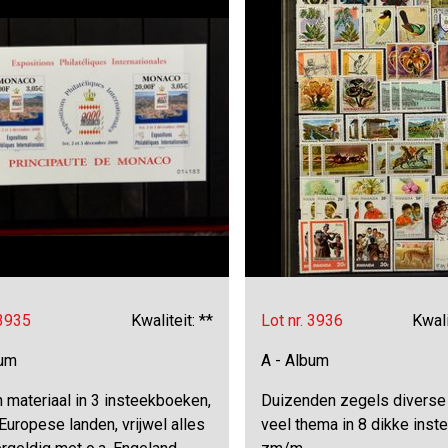
 3935
Kwaliteit: **
Lot nr. 3936
Kwali
bum
A - Album
 materiaal in 3 insteekboeken,
Duizenden zegels diverse
uropese landen, vrijwel alles
veel thema in 8 dikke inst