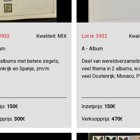
 3932
Kwaliteit: MIX
Lot nr. 3933
Kwali
bum
A - Album
 albums met betere zegels,
Deel van wereldverzameli
ankrijk en Spanje, zm/m
veel thema in 2 albums, w.o.
veel Oostenrijk, Monaco, 
ijs:
150
€
Inzetprijs:
150
€
pprijs:
300
€
Verkoopprijs:
470
€