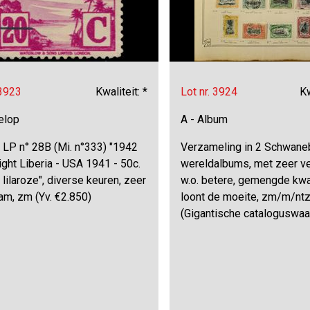
 3923
Kwaliteit: *
Lot nr. 3924
Kw
elop
A - Album
, LP n° 28B (Mi. n°333) "1942
Verzameling in 2 Schwane
light Liberia - USA 1941 - 50c.
wereldalbums, met zeer ve
 lilaroze", diverse keuren, zeer
w.o. betere, gemengde kwal
am, zm (Yv. €2.850)
loont de moeite, zm/m/nt
(Gigantische cataloguswaar