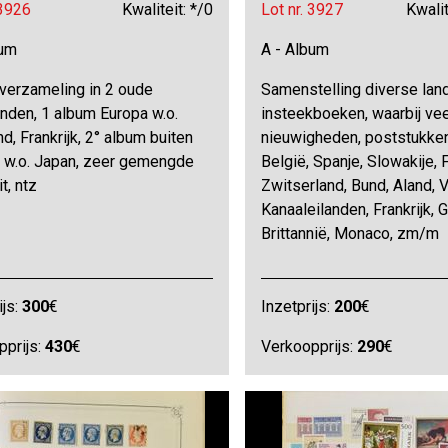
 3926
Kwaliteit: */0
Lot nr. 3927
Kwalit
bum
A - Album
verzameling in 2 oude
Samenstelling diverse land
nden, 1 album Europa w.o.
insteekboeken, waarbij vee
d, Frankrijk, 2° album buiten
nieuwigheden, poststukken,
, w.o. Japan, zeer gemengde
België, Spanje, Slowakije, F
t, ntz
Zwitserland, Bund, Aland, V
Kanaaleilanden, Frankrijk, 
Brittannië, Monaco, zm/m
ijs:
300
€
Inzetprijs:
200
€
pprijs:
430
€
Verkoopprijs:
290
€