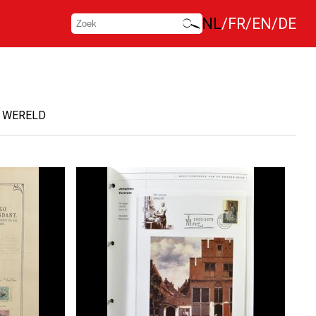
NL
FR
EN
DE
WERELD