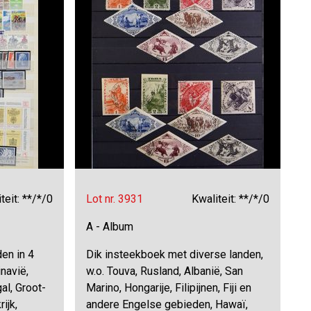
teit: **/*/0
Lot nr. 3931
Kwaliteit: **/*/0
A - Album
en in 4
Dik insteekboek met diverse landen,
navië,
w.o. Touva, Rusland, Albanië, San
al, Groot-
Marino, Hongarije, Filipijnen, Fiji en
ijk,
andere Engelse gebieden, Hawaï,