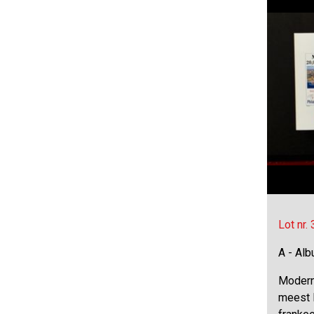
Lot nr.
A - Al
Modern
meest E