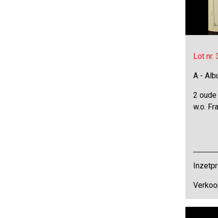
Lot nr.
A - Al
2 oude
w.o. Fr
Inzetpr
Verkoo