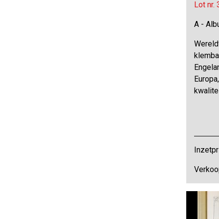
Lot nr.
A - Al
Wereld
klemba
Engelan
Europa
kwalitei
Inzetpr
Verkoo