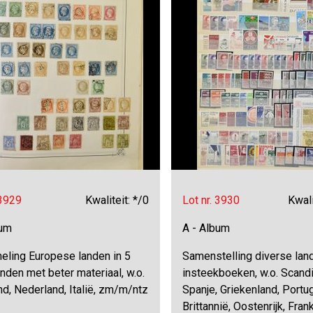
 3929
Kwaliteit: */0
Lot nr. 3930
Kwali
bum
A - Album
eling Europese landen in 5
Samenstelling diverse land
den met beter materiaal, w.o.
insteekboeken, w.o. Scandi
d, Nederland, Italië, zm/m/ntz
Spanje, Griekenland, Portug
Brittannië, Oostenrijk, Frankr