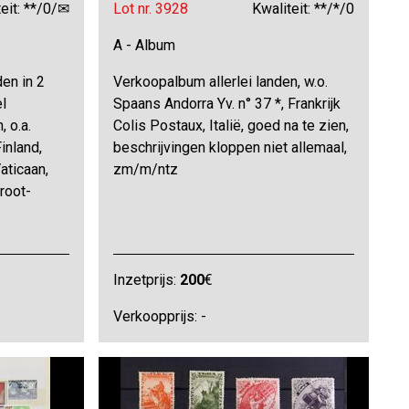
eit: **/0/✉
Lot nr. 3928
Kwaliteit: **/*/0
A - Album
en in 2
Verkoopalbum allerlei landen, w.o.
l
Spaans Andorra Yv. n° 37 *, Frankrijk
 o.a.
Colis Postaux, Italië, goed na te zien,
inland,
beschrijvingen kloppen niet allemaal,
aticaan,
zm/m/ntz
Groot-
Inzetprijs:
200
€
Verkoopprijs: -