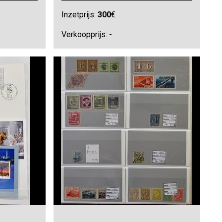
Inzetprijs:
300
€
Verkoopprijs: -