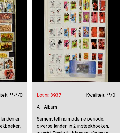
teit: **/*/0
Lot nr. 3937
Kwaliteit: **/0
A - Album
 landen en
Samenstelling moderne periode,
eekboeken,
diverse landen in 2 insteekboeken,