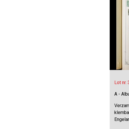
Lot nr.
A - Al
Verzam
klemban
Engelan