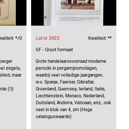
aliteit: */0
Lot nr. 3925
Kwaliteit: **
GF - Groot formaat
berger
Grote handelaarsvoorraad moderne
el zegels,
periode in pergamijnomslagen,
iteit, maar
waarbij veel volledige jaargangen,
z
w.o. Spanje, Faeröer, Gibraltar,
de (!))
Groenland, Guernsey, Ierland, Italië,
Liechtenstein, Monaco, Nederland,
Duitsland, Andorra, Vaticaan, enz., ook
veel in blok van 4, zm (Hoge
cataloguswaarde)