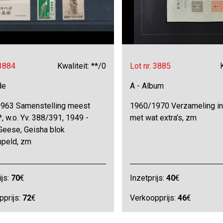
 3884
Kwaliteit: **/0
Lot nr. 3885
de
A - Album
963 Samenstelling meest
1960/1970 Verzameling in
*, w.o. Yv. 388/391, 1949 -
met wat extra's, zm
Geese, Geisha blok
peld, zm
ijs:
70
€
Inzetprijs:
40
€
pprijs:
72
€
Verkoopprijs:
46
€