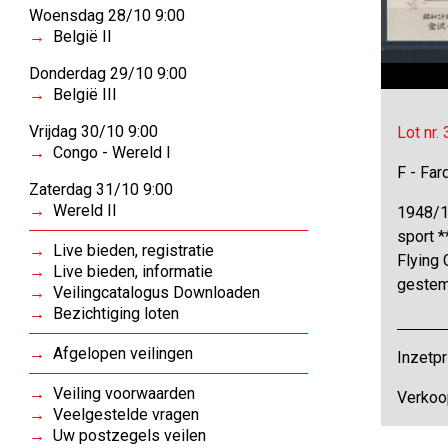
Woensdag 28/10 9:00
België II
Donderdag 29/10 9:00
België III
Vrijdag 30/10 9:00
Lot nr.
Congo - Wereld I
F - Far
Zaterdag 31/10 9:00
Wereld II
1948/1
sport *
Live bieden, registratie
Flying 
Live bieden, informatie
gestem
Veilingcatalogus Downloaden
Bezichtiging loten
Afgelopen veilingen
Inzetpr
Veiling voorwaarden
Verkoo
Veelgestelde vragen
Uw postzegels veilen