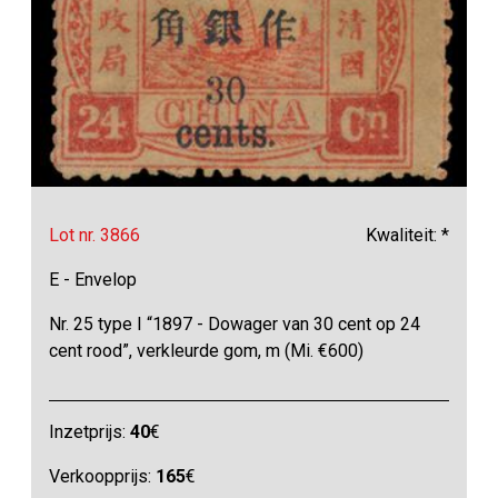
Lot nr. 3866
Kwaliteit: *
E - Envelop
Nr. 25 type I “1897 - Dowager van 30 cent op 24
cent rood”, verkleurde gom, m (Mi. €600)
Inzetprijs:
40
€
Verkoopprijs:
165
€