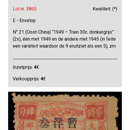
Lot nr. 3865
Kwaliteit: (*)
E - Envelop
N° 21 (Oost-China) “1949 – Train 30c. donkergrijs”
(2x), één met 1949 en de andere met 1945 (in feite
een variëteit waardoor de 9 eruitziet als een 5), zm
Inzetprijs:
4
€
Verkoopprijs:
4
€