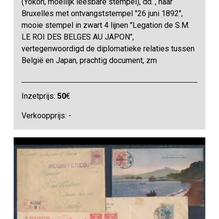
(Yokoh, moeilijk leesbare stempel), dd. , naar
Bruxelles met ontvangststempel "26 juni 1892",
mooie stempel in zwart 4 lijnen "Legation de S.M.
LE ROI DES BELGES AU JAPON",
vertegenwoordigd de diplomatieke relaties tussen
België en Japan, prachtig document, zm
Inzetprijs:
50
€
Verkoopprijs: -