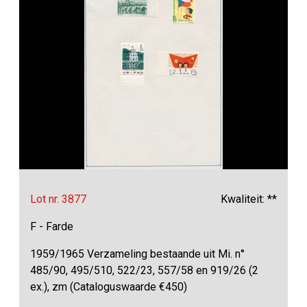
Lot nr. 3877
Kwaliteit: **
F - Farde
1959/1965 Verzameling bestaande uit Mi. n°
485/90, 495/510, 522/23, 557/58 en 919/26 (2
ex.), zm (Cataloguswaarde €450)