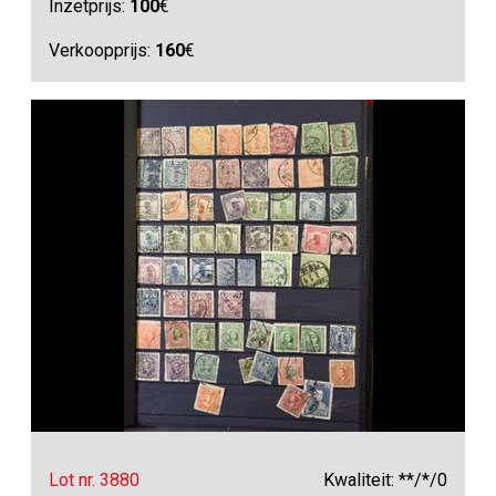
Inzetprijs:
100
€
Verkoopprijs:
160
€
Lot nr. 3880
Kwaliteit: **/*/0