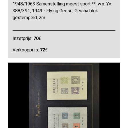
1948/1963 Samenstelling meest sport **, w.o. Yv.
388/391, 1949 - Flying Geese, Geisha blok
gestempeld, zm
Inzetprijs:
70
€
Verkoopprijs:
72
€