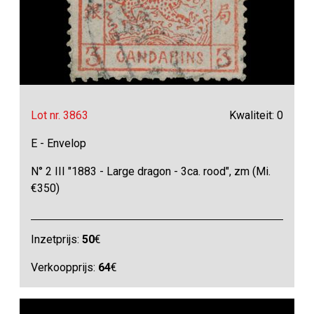
Lot nr. 3863
Kwaliteit: 0
E - Envelop
N° 2 III "1883 - Large dragon - 3ca. rood", zm (Mi.
€350)
Inzetprijs:
50
€
Verkoopprijs:
64
€