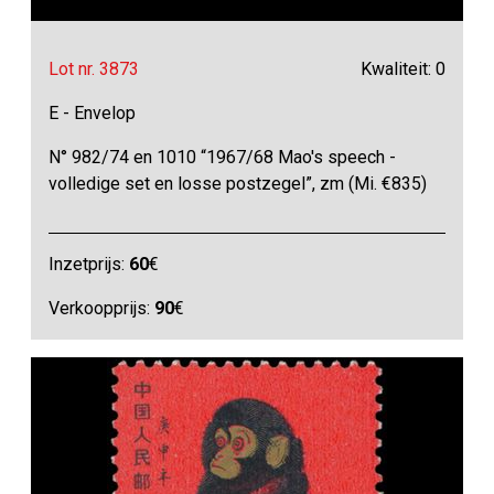
Lot nr. 3873
Kwaliteit: 0
E - Envelop
N° 982/74 en 1010 “1967/68 Mao's speech -
volledige set en losse postzegel”, zm (Mi. €835)
Inzetprijs:
60
€
Verkoopprijs:
90
€