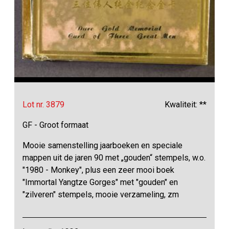
Lot nr. 3879
Kwaliteit: **
GF - Groot formaat
Mooie samenstelling jaarboeken en speciale
mappen uit de jaren 90 met „gouden“ stempels, w.o.
"1980 - Monkey", plus een zeer mooi boek
"Immortal Yangtze Gorges" met "gouden" en
"zilveren" stempels, mooie verzameling, zm