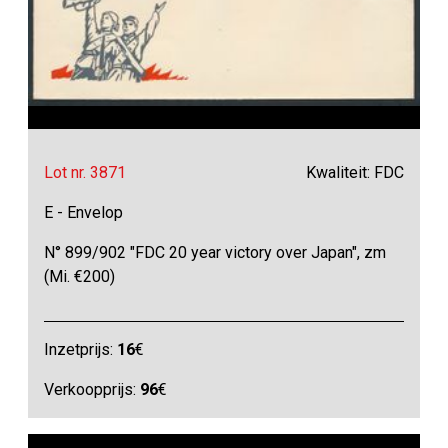
Lot nr. 3871
Kwaliteit: FDC
E - Envelop
N° 899/902 "FDC 20 year victory over Japan", zm
(Mi. €200)
Inzetprijs:
16
€
Verkoopprijs:
96
€