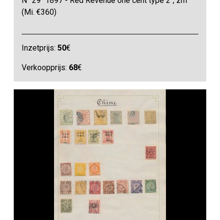
N° 29 "1897 - Red Revenue one cent type 2", zm
(Mi. €360)
Inzetprijs:
50
€
Verkoopprijs:
68
€