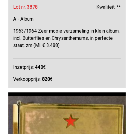
Lot nr. 3878
Kwaliteit: **
A - Album
1963/1964 Zeer mooie verzameling in klein album,
incl. Butterflies en Chrysanthemums, in perfecte
staat, zm (Mi. € 3.488)
Inzetprijs:
440
€
Verkoopprijs:
820
€