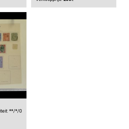
teit: **/*/0