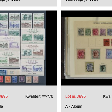
 3895
Kwaliteit: **/*/0
Lot nr. 3896
Kwali
de
A - Album