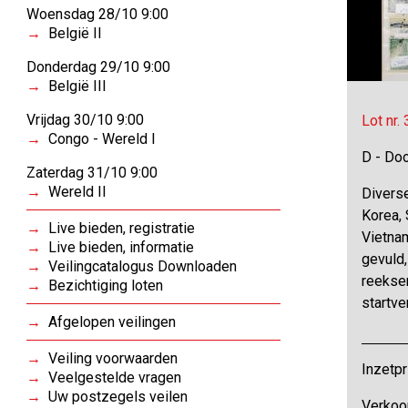
Woensdag 28/10 9:00
België II
Donderdag 29/10 9:00
België III
Vrijdag 30/10 9:00
Lot nr.
Congo - Wereld I
D - Do
Zaterdag 31/10 9:00
Wereld II
Diverse
Korea, 
Live bieden, registratie
Vietna
Live bieden, informatie
gevuld,
Veilingcatalogus Downloaden
reeksen
Bezichtiging loten
startv
Afgelopen veilingen
Veiling voorwaarden
Inzetpr
Veelgestelde vragen
Uw postzegels veilen
Verkoo