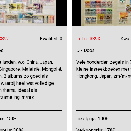
 3892
Kwaliteit: 0
Lot nr. 3893
Kwali
os
D - Doos
 landen, w.o. China, Japan,
Vele honderden zegels in 
Singapore, Maleisië, Mongolië,
kleine insteekboeken met 
m, 2 albums zo goed als
Hongkong, Japan, zm/m/n
 waarbij heel wat volledige
 thema, ideaal als
erzameling, m/ntz
ijs:
150
€
Inzetprijs:
100
€
pprijs:
300
€
Verkoopprijs:
170
€