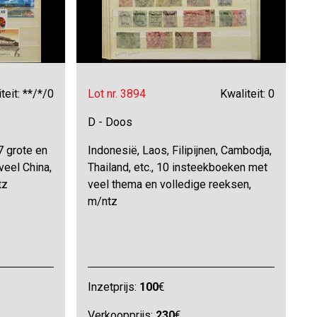
teit: **/*/0
Lot nr. 3894
Kwaliteit: 0
D - Doos
7 grote en
Indonesië, Laos, Filipijnen, Cambodja,
veel China,
Thailand, etc., 10 insteekboeken met
tz
veel thema en volledige reeksen,
m/ntz
Inzetprijs:
100
€
Verkoopprijs:
230
€