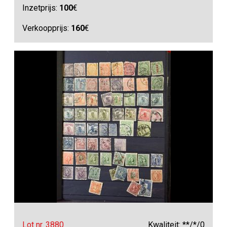
Inzetprijs:
100
€
Verkoopprijs:
160
€
Lot nr. 3880
Kwaliteit: **/*/0