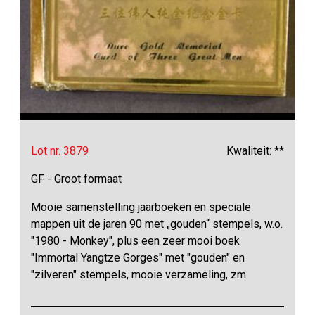
Lot nr. 3879
Kwaliteit: **
GF - Groot formaat
Mooie samenstelling jaarboeken en speciale
mappen uit de jaren 90 met „gouden“ stempels, w.o.
"1980 - Monkey", plus een zeer mooi boek
"Immortal Yangtze Gorges" met "gouden" en
"zilveren" stempels, mooie verzameling, zm