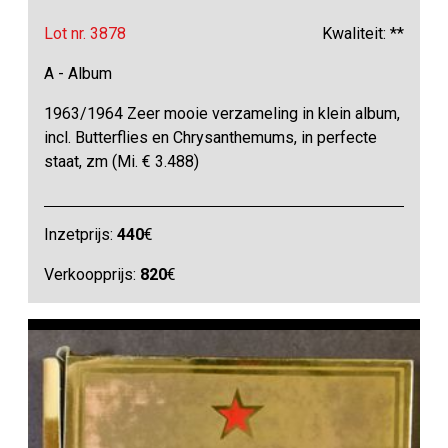
Lot nr. 3878
Kwaliteit: **
A - Album
1963/1964 Zeer mooie verzameling in klein album,
incl. Butterflies en Chrysanthemums, in perfecte
staat, zm (Mi. € 3.488)
Inzetprijs:
440
€
Verkoopprijs:
820
€