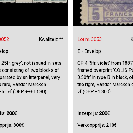
 3052
Kwaliteit: **
Lot nr. 3053
K
elop
E - Envelop
‘25fr. grey’, not issued in sets
CP 4 ‘5fr. violet’ from 1887
t consisting of two blocks of
framed overprint ‘COLIS 
parated by an interpanel, very
3.50fr.’ in type B in black, 
d rare, Vander Marcken
the right, Vander Marcken ce
cate, vf (OBP ++€1.680)
vf (OBP €1.800)
ijs:
200
€
Inzetprijs:
200
€
pprijs:
300
€
Verkoopprijs:
210
€