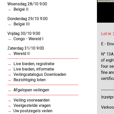
Woensdag 28/10 9:00
België II
Donderdag 29/10 9:00
België III
Vrijdag 30/10 9:00
Lot nr.
Congo - Wereld I
E - Env
Zaterdag 31/10 9:00
Wereld II
N° 13A 
of eigh
Live bieden, registratie
four se
Live bieden, informatie
fine an
Veilingcatalogus Downloaden
certifi
Bezichtiging loten
Afgelopen veilingen
Inzetpr
Veiling voorwaarden
Veelgestelde vragen
Verkoo
Uw postzegels veilen