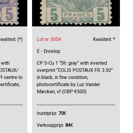
waliteit: (*)
Lot nr. 3054
Kwaliteit: *
E - Envelop
 with
CP 5-Cu 1 “5fr. gray” with inverted
POSTAUX/
overprint “COLIS POSTAUX FR. 3.50”
off-centre to
in black, in fine condition,
rtificate,
photocertificate by Luc Vander
Marcken, vf (OBP €500)
Inzetprijs:
70
€
Verkoopprijs:
84
€