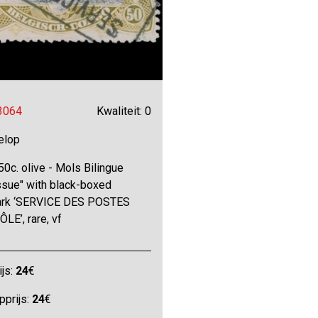
 3064
Kwaliteit: 0
elop
50c. olive - Mols Bilingue
ssue" with black-boxed
rk ‘SERVICE DES POSTES
LE’, rare, vf
ijs:
24
€
pprijs:
24
€