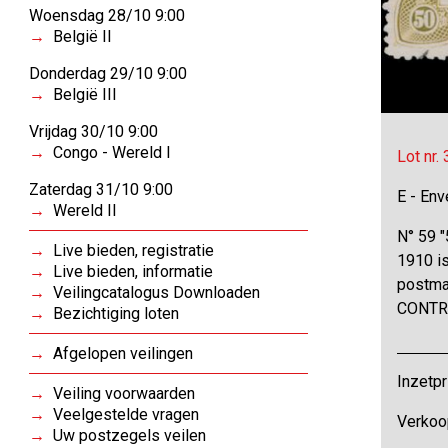
Woensdag 28/10 9:00
België II
Donderdag 29/10 9:00
België III
Vrijdag 30/10 9:00
Congo - Wereld I
Lot nr.
Zaterdag 31/10 9:00
E - Env
Wereld II
N° 59 "
Live bieden, registratie
1910 i
Live bieden, informatie
postma
Veilingcatalogus Downloaden
CONTRÔ
Bezichtiging loten
Afgelopen veilingen
Inzetpr
Veiling voorwaarden
Veelgestelde vragen
Verkoo
Uw postzegels veilen