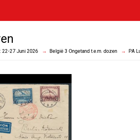
ven
 : 22-27 Juni 2026
België 3 Ongetand t.e.m. dozen
PA L