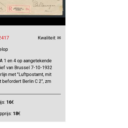
 2417
Kwaliteit: ✉
elop
A 1 en 4 op aangetekende
ief van Brussel 7-10-1932
rlijn met "Luftpostamt, mit
t befordert Berlin C 2", zm
ijs:
16
€
pprijs:
18
€