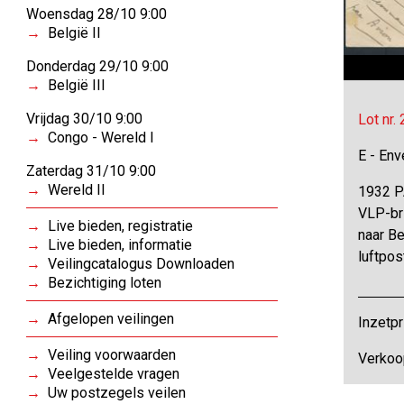
Woensdag 28/10 9:00
België II
Donderdag 29/10 9:00
België III
Vrijdag 30/10 9:00
Lot nr.
Congo - Wereld I
E - Env
Zaterdag 31/10 9:00
Wereld II
1932 P
VLP-br
Live bieden, registratie
naar Be
Live bieden, informatie
luftpos
Veilingcatalogus Downloaden
Bezichtiging loten
Afgelopen veilingen
Inzetpr
Veiling voorwaarden
Verkoo
Veelgestelde vragen
Uw postzegels veilen