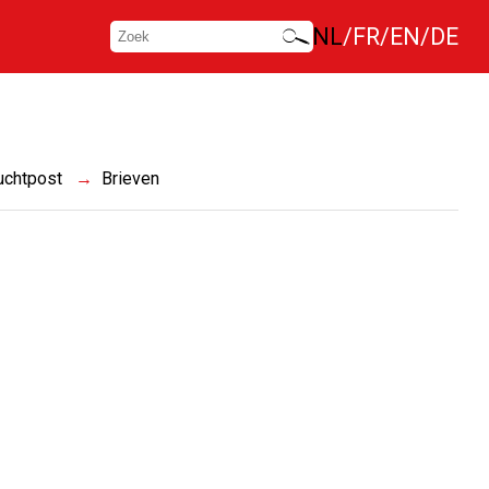
NL
FR
EN
DE
uchtpost
Brieven