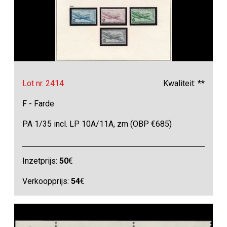
Lot nr. 2414
Kwaliteit: **
F - Farde
PA 1/35 incl. LP 10A/11A, zm (OBP €685)
Inzetprijs:
50
€
Verkoopprijs:
54
€