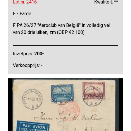
Lot nr. 2416
Kwaliteit: **
F - Farde
F PA 26/27 "Aeroclub van België" in volledig vel
van 20 drieluiken, zm (OBP €2.100)
Inzetprijs:
200
€
Verkoopprijs: -