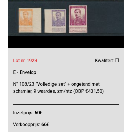
Lot nr. 1928
Kwaliteit: ❒
E - Envelop
N° 108/23 "Volledige set" + ongetand met
scharnier, 9 waardes, zm/ntz (OBP €431,50)
Inzetprijs:
60
€
Verkoopprijs:
66
€