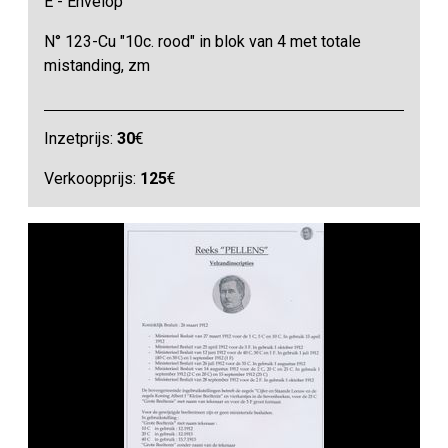
E - Envelop
N° 123-Cu "10c. rood" in blok van 4 met totale
mistanding, zm
Inzetprijs:
30
€
Verkoopprijs:
125
€