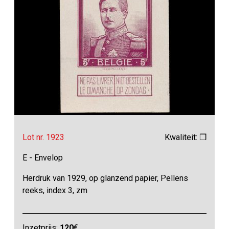
Lot nr. 1923
Kwaliteit: ❒
E - Envelop
Herdruk van 1929, op glanzend papier, Pellens
reeks, index 3, zm
Inzetprijs:
120
€