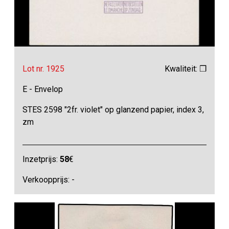
Lot nr. 1925
Kwaliteit: ❒
E - Envelop
STES 2598 "2fr. violet" op glanzend papier, index 3,
zm
Inzetprijs:
58
€
Verkoopprijs: -