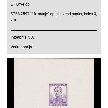
E - Envelop
STES 2597 "1fr. oranje" op glanzend papier, index 3,
zm
Inzetprijs:
58
€
Verkoopprijs: -