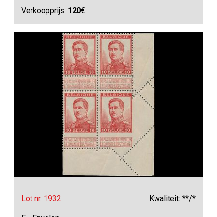
Verkoopprijs:
120
€
Lot nr. 1932
Kwaliteit: **/*