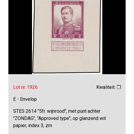
Lot nr. 1926
Kwaliteit: ❒
E - Envelop
STES 2614 "5fr. wijnrood", met punt achter
"ZONDAG", "Approved type", op glanzend wit
papier, index 3, zm