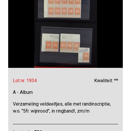
Lot nr. 1934
Kwaliteit: **
A - Album
Verzameling veldeeltjes, alle met randinscriptie,
w.o. "5fr. wijnrood", in ringband!, zm/m