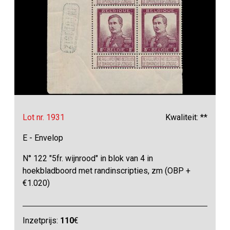
Lot nr. 1931
Kwaliteit: **
E - Envelop
N° 122 "5fr. wijnrood" in blok van 4 in
hoekbladboord met randinscripties, zm (OBP +
€1.020)
Inzetprijs:
110
€