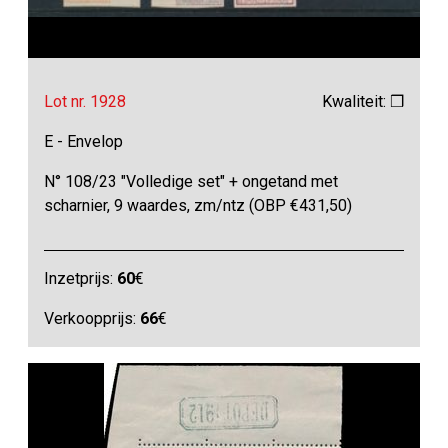
Lot nr. 1928
Kwaliteit: ❒
E - Envelop
N° 108/23 "Volledige set" + ongetand met
scharnier, 9 waardes, zm/ntz (OBP €431,50)
Inzetprijs:
60
€
Verkoopprijs:
66
€