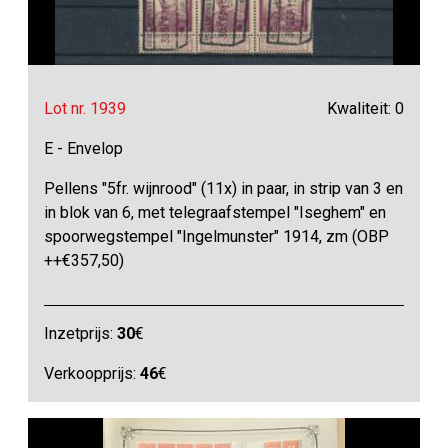
Lot nr. 1939
Kwaliteit: 0
E - Envelop
Pellens "5fr. wijnrood" (11x) in paar, in strip van 3 en
in blok van 6, met telegraafstempel "Iseghem" en
spoorwegstempel "Ingelmunster" 1914, zm (OBP
++€357,50)
Inzetprijs:
30
€
Verkoopprijs:
46
€