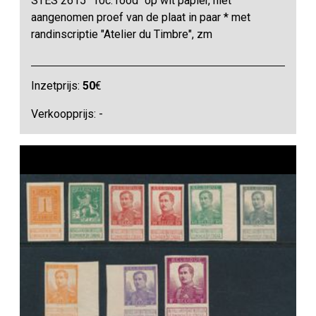
STES 2615 "10c. rood" op wit papier, niet
aangenomen proef van de plaat in paar * met
randinscriptie "Atelier du Timbre", zm
Inzetprijs:
50
€
Verkoopprijs: -