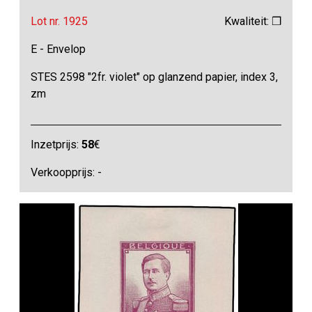
Lot nr. 1925
Kwaliteit: ❒
E - Envelop
STES 2598 "2fr. violet" op glanzend papier, index 3,
zm
Inzetprijs:
58
€
Verkoopprijs: -