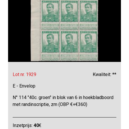
Lot nr. 1929
Kwaliteit: **
E - Envelop
N° 114 "40c. groen" in blok van 6 in hoekbladboord
met randinscriptie, zm (OBP €+€360)
Inzetprijs:
40
€