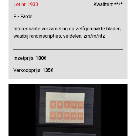
Lot nr. 1933
Kwaliteit: **/*
F - Farde
Interessante verzameling op zelfgemaakte bladen,
waarbij randinscripties, veldelen, zm/m/ntz
Inzetprijs:
100
€
Verkoopprijs:
135
€