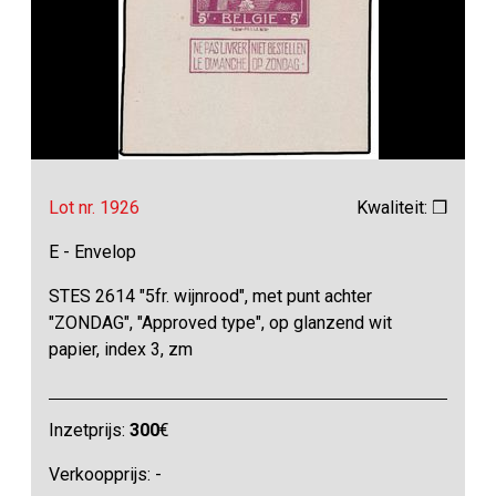
Lot nr. 1926
Kwaliteit: ❒
E - Envelop
STES 2614 "5fr. wijnrood", met punt achter
"ZONDAG", "Approved type", op glanzend wit
papier, index 3, zm
Inzetprijs:
300
€
Verkoopprijs: -