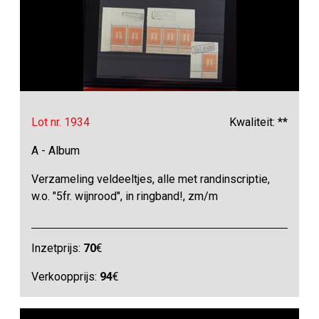
Lot nr. 1934
Kwaliteit: **
A - Album
Verzameling veldeeltjes, alle met randinscriptie,
w.o. "5fr. wijnrood", in ringband!, zm/m
Inzetprijs:
70
€
Verkoopprijs:
94
€