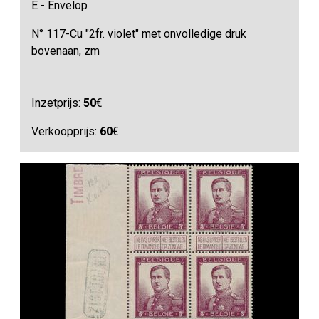
E - Envelop
N° 117-Cu "2fr. violet" met onvolledige druk
bovenaan, zm
Inzetprijs:
50
€
Verkoopprijs:
60
€