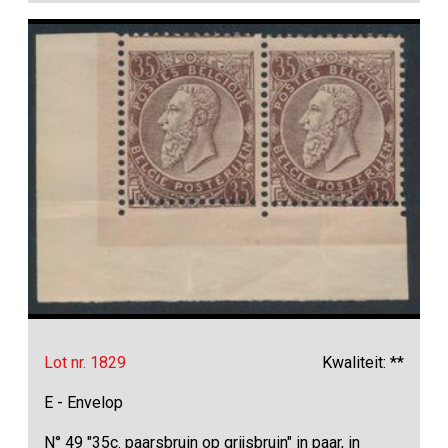
Lot nr. 1829
Kwaliteit: **
E - Envelop
N° 49 "35c. paarsbruin op grijsbruin" in paar, in