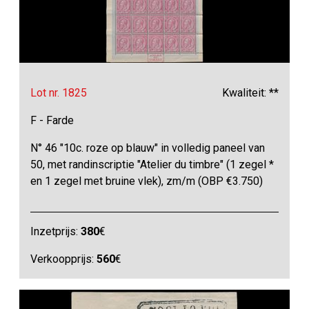
Lot nr. 1825
Kwaliteit: **
F - Farde
N° 46 "10c. roze op blauw" in volledig paneel van
50, met randinscriptie "Atelier du timbre" (1 zegel *
en 1 zegel met bruine vlek), zm/m (OBP €3.750)
Inzetprijs:
380
€
Verkoopprijs:
560
€