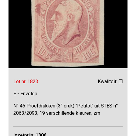
Lot nr. 1823
Kwaliteit: ❒
E - Envelop
N° 46 Proefdrukken (3° druk) "Petitot" uit STES n°
2063/2093, 19 verschillende kleuren, zm
Inzetprijs:
130
€