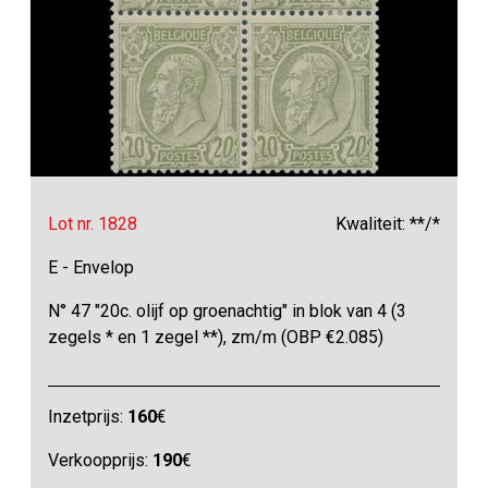
Lot nr. 1828
Kwaliteit: **/*
E - Envelop
N° 47 "20c. olijf op groenachtig" in blok van 4 (3
zegels * en 1 zegel **), zm/m (OBP €2.085)
Inzetprijs:
160
€
Verkoopprijs:
190
€