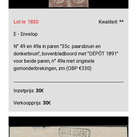
Lot nr. 1830
Kwaliteit: **
E - Envelop
N° 49 en 49a in paren "35c. paarsbruin en
donkerbruin", bovenbladboord met "DÉPÔT 1891"
voor beide paren, n° 49a met originele
gomonderbrekingen, zm (OBP €330)
Inzetprijs:
30
€
Verkoopprijs:
30
€