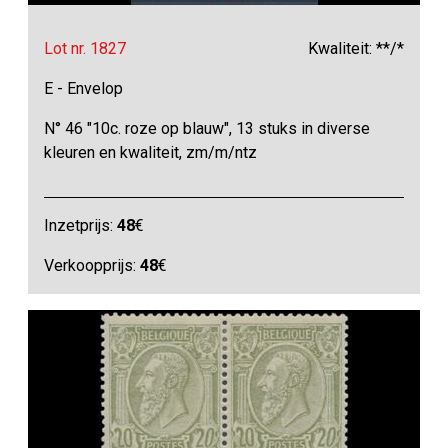
Lot nr. 1827
Kwaliteit: **/*
E - Envelop
N° 46 "10c. roze op blauw", 13 stuks in diverse
kleuren en kwaliteit, zm/m/ntz
Inzetprijs:
48
€
Verkoopprijs:
48
€