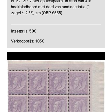
N° 52 "2fr. violet op lichtpaars" in strip van 3 in
hoekbladboord met deel van randinscriptie (1
zegel *, 2 **), zm (OBP €555)
Inzetprijs:
50
€
Verkoopprijs:
105
€