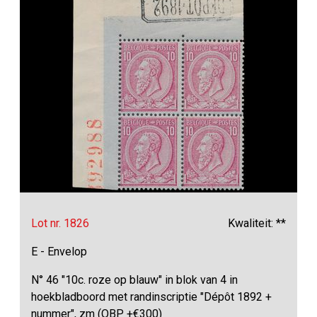
Lot nr. 1826
Kwaliteit: **
E - Envelop
N° 46 "10c. roze op blauw" in blok van 4 in
hoekbladboord met randinscriptie "Dépôt 1892 +
nummer", zm (OBP +€300)