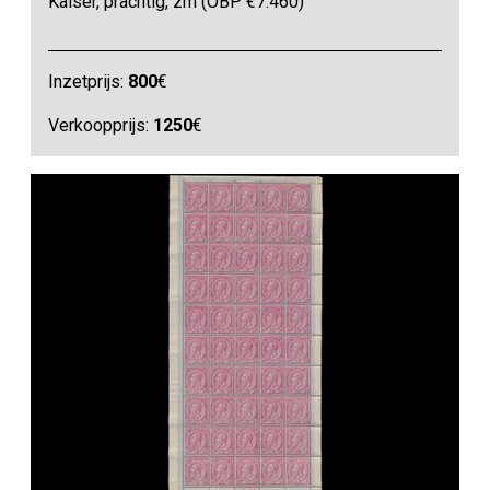
Kaiser, prachtig, zm (OBP €7.460)
Inzetprijs:
800
€
Verkoopprijs:
1250
€