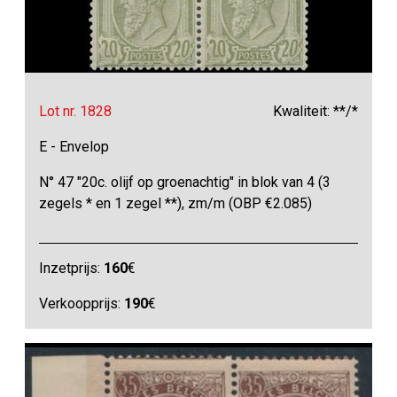
Lot nr. 1828
Kwaliteit: **/*
E - Envelop
N° 47 "20c. olijf op groenachtig" in blok van 4 (3
zegels * en 1 zegel **), zm/m (OBP €2.085)
Inzetprijs:
160
€
Verkoopprijs:
190
€