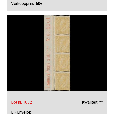
Verkoopprijs:
60
€
Lot nr. 1832
Kwaliteit: **
E - Envelop