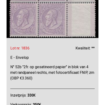
Lot nr. 1836
Kwaliteit: **
E - Envelop
N° 52b "2fr. op gesatineerd papier" in blok van 4
met randpaneel rechts, met fotocertificaat FNIP, zm
(OBP €3.360)
Inzetprijs:
330
€
Verkoopprijs:
350
€