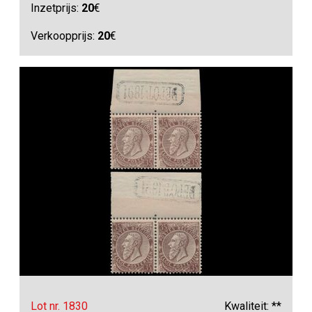
Inzetprijs:
20
€
Verkoopprijs:
20
€
Lot nr. 1830
Kwaliteit: **