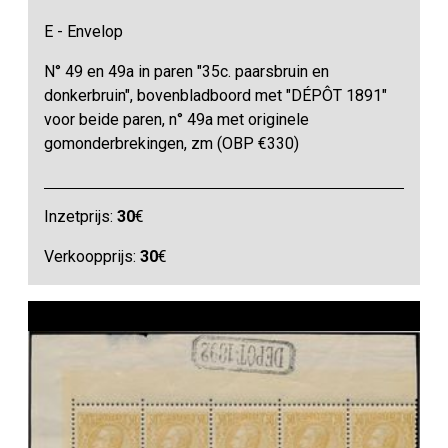
E - Envelop
N° 49 en 49a in paren "35c. paarsbruin en
donkerbruin", bovenbladboord met "DÉPÔT 1891"
voor beide paren, n° 49a met originele
gomonderbrekingen, zm (OBP €330)
Inzetprijs:
30
€
Verkoopprijs:
30
€