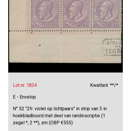
Lot nr. 1834
Kwaliteit: **/*
E - Envelop
N° 52 "2fr. violet op lichtpaars" in strip van 3 in
hoekbladboord met deel van randinscriptie (1
zegel *, 2 **), zm (OBP €555)