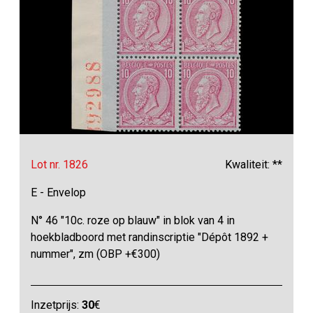
Lot nr. 1826
Kwaliteit: **
E - Envelop
N° 46 "10c. roze op blauw" in blok van 4 in
hoekbladboord met randinscriptie "Dépôt 1892 +
nummer", zm (OBP +€300)
Inzetprijs:
30
€