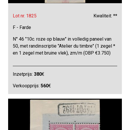
Lot nr. 1825
Kwaliteit: **
F - Farde
N° 46 "10c. roze op blauw" in volledig paneel van
50, met randinscriptie "Atelier du timbre" (1 zegel *
en 1 zegel met bruine vlek), zm/m (OBP €3.750)
Inzetprijs:
380
€
Verkoopprijs:
560
€