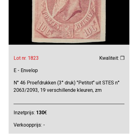
Lot nr. 1823
Kwaliteit: ❒
E - Envelop
N° 46 Proefdrukken (3° druk) "Petitot" uit STES n°
2063/2093, 19 verschillende kleuren, zm
Inzetprijs:
130
€
Verkoopprijs: -