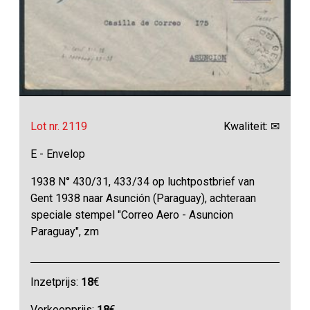
Lot nr. 2119
Kwaliteit: ✉
E - Envelop
1938 N° 430/31, 433/34 op luchtpostbrief van
Gent 1938 naar Asunción (Paraguay), achteraan
speciale stempel "Correo Aero - Asuncion
Paraguay", zm
Inzetprijs:
18
€
Verkoopprijs:
18
€