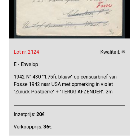
Lot nr. 2124
Kwaliteit: ✉
E - Envelop
1942 N° 430 "1,75fr. blauw" op censuurbrief van
Fosse 1942 naar USA met opmerking in violet
"Zürück Postperre" + "TERUG AFZENDER", zm
Inzetprijs:
20
€
Verkoopprijs:
36
€