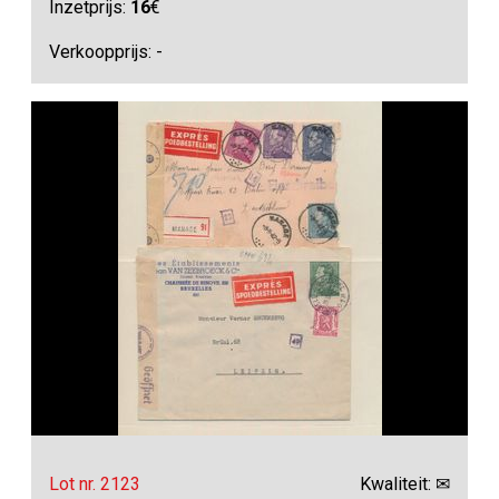
Inzetprijs:
16
€
Verkoopprijs: -
Lot nr. 2123
Kwaliteit: ✉