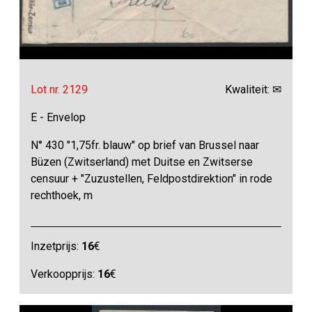
Lot nr. 2129
Kwaliteit: ✉
E - Envelop
N° 430 "1,75fr. blauw" op brief van Brussel naar
Büzen (Zwitserland) met Duitse en Zwitserse
censuur + "Zuzustellen, Feldpostdirektion" in rode
rechthoek, m
Inzetprijs:
16
€
Verkoopprijs:
16
€