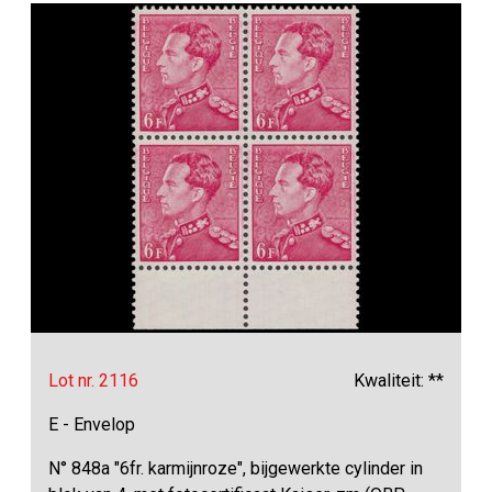
Lot nr. 2116
Kwaliteit: **
E - Envelop
N° 848a "6fr. karmijnroze", bijgewerkte cylinder in