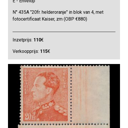
E - Envelop
N° 435A "20fr. helderoranje" in blok van 4, met
fotocertificaat Kaiser, zm (OBP €880)
Inzetprijs:
110
€
Verkoopprijs:
115
€