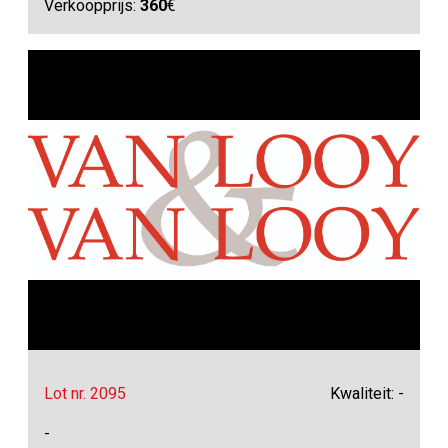
Verkoopprijs:
360
€
Lot nr. 2095
Kwaliteit: -
-