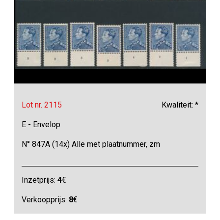
Lot nr. 2115
Kwaliteit: *
E - Envelop
N° 847A (14x) Alle met plaatnummer, zm
Inzetprijs:
4
€
Verkoopprijs:
8
€