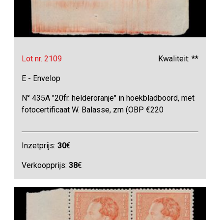
Lot nr. 2109
Kwaliteit: **
E - Envelop
N° 435A "20fr. helderoranje" in hoekbladboord, met
fotocertificaat W. Balasse, zm (OBP €220
Inzetprijs:
30
€
Verkoopprijs:
38
€