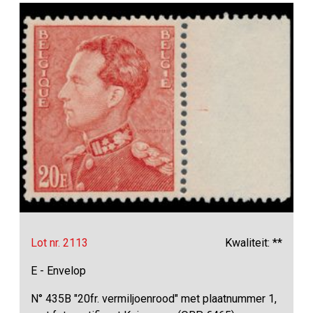
Lot nr. 2113
Kwaliteit: **
E - Envelop
N° 435B "20fr. vermiljoenrood" met plaatnummer 1,