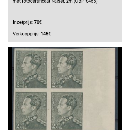
met fotocertificaat Kaiser, zm (OBP €465)
Inzetprijs:
70
€
Verkoopprijs:
145
€