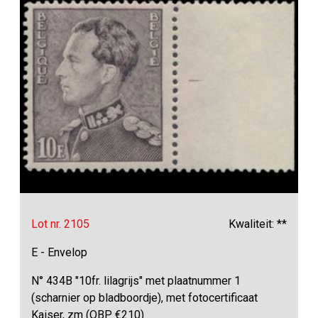
Lot nr. 2105
Kwaliteit: **
E - Envelop
N° 434B "10fr. lilagrijs" met plaatnummer 1
(scharnier op bladboordje), met fotocertificaat
Kaiser, zm (OBP €210)