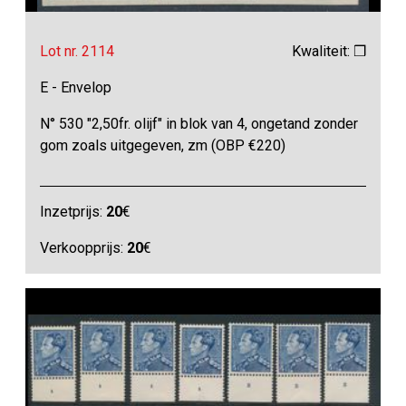
Lot nr. 2114
Kwaliteit: ❒
E - Envelop
N° 530 "2,50fr. olijf" in blok van 4, ongetand zonder
gom zoals uitgegeven, zm (OBP €220)
Inzetprijs:
20
€
Verkoopprijs:
20
€