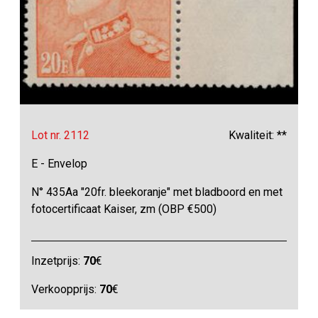
Lot nr. 2112
Kwaliteit: **
E - Envelop
N° 435Aa "20fr. bleekoranje" met bladboord en met
fotocertificaat Kaiser, zm (OBP €500)
Inzetprijs:
70
€
Verkoopprijs:
70
€