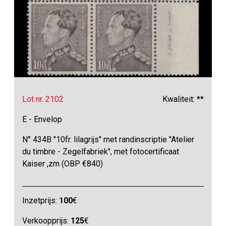
Lot nr. 2102
Kwaliteit: **
E - Envelop
N° 434B "10fr. lilagrijs" met randinscriptie "Atelier
du timbre - Zegelfabriek", met fotocertificaat
Kaiser ,zm (OBP €840)
Inzetprijs:
100
€
Verkoopprijs:
125
€