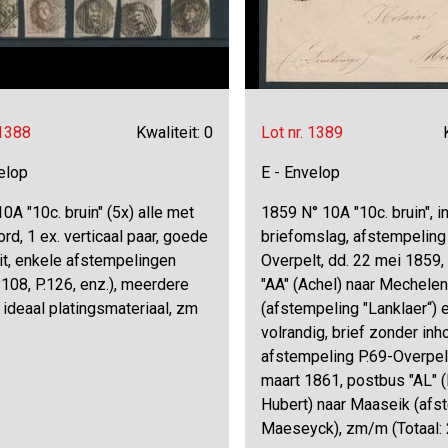
 1388
Kwaliteit: 0
Lot nr. 1389
elop
E - Envelop
0A "10c. bruin" (5x) alle met
1859 N° 10A "10c. bruin", 
rd, 1 ex. verticaal paar, goede
briefomslag, afstempeling
it, enkele afstempelingen
Overpelt, dd. 22 mei 1859
P.108, P.126, enz.), meerdere
"AA" (Achel) naar Mechelen
, ideaal platingsmateriaal, zm
(afstempeling "Lanklaer“) 
volrandig, brief zonder inh
afstempeling P.69-Overpelt
maart 1861, postbus "AL" (L
Hubert) naar Maaseik (afs
Maeseyck), zm/m (Totaal: 