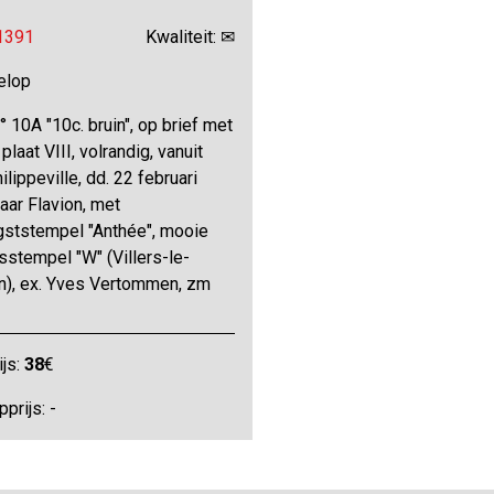
 1391
Kwaliteit: ✉
elop
 10A "10c. bruin", op brief met
 plaat VIII, volrandig, vanuit
ilippeville, dd. 22 februari
aar Flavion, met
gststempel "Anthée", mooie
stempel "W" (Villers-le-
), ex. Yves Vertommen, zm
ijs:
38
€
prijs: -