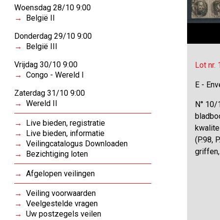
Woensdag 28/10 9:00
België II
Donderdag 29/10 9:00
België III
Vrijdag 30/10 9:00
Lot nr.
Congo - Wereld I
E - Env
Zaterdag 31/10 9:00
Wereld II
N° 10/1
bladboo
Live bieden, registratie
kwalite
Live bieden, informatie
(P.98, 
Veilingcatalogus Downloaden
griffen
Bezichtiging loten
Afgelopen veilingen
Veiling voorwaarden
Veelgestelde vragen
Uw postzegels veilen