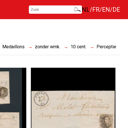
NL
FR
EN
DE
Medaillons
zonder wmk.
10 cent.
Perceptie