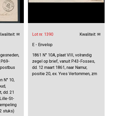
Kwaliteit: ✉
Lot nr. 1390
Kwaliteit: ✉
E - Envelop
ingesneden,
1861 N° 10A, plaat VIII, volrandig
 P.69-
zegel op brief, vanuit P.43-Fosses,
, postbus
dd. 12 maart 1861, naar Namur,
positie 20, ex. Yves Vertommen, zm
en N° 10,
oud,
, dd. 21
ille-St-
tempeling
2 stuks)