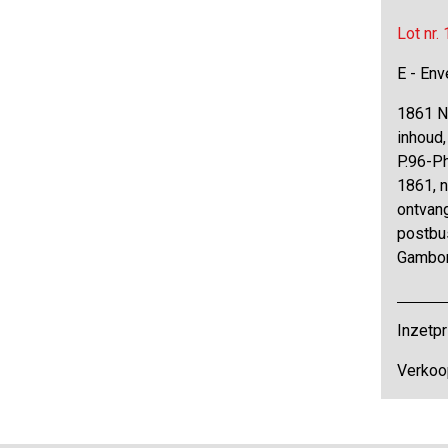
Lot nr.
E - Env
1861 N°
inhoud,
P.96-Ph
1861, n
ontvan
postbus
Gambon
Inzetpr
Verkoop