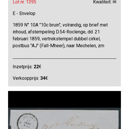
Lot nr. 1395
Kwaliteit: ✉
E - Envelop
1859 N° 10A "10c bruin", volrandig, op brief met
inhoud, afstempeling D.54-Roclenge, dd. 21
februari 1859, vertrekstempel dubbel cirkel,
postbus "AJ" (Fall-Mheer), naar Mechelen, zm
Inzetprijs:
22
€
Verkoopprijs:
34
€