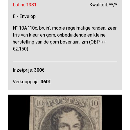
Lot nr. 1381
Kwaliteit: **/*
E - Envelop
N° 10A "10c. bruin", mooie regelmatige randen, zeer
fris van kleur en gom, onbeduidende en kleine
herstelling van de gom bovenaan, zm (OBP ++
€2.150)
Inzetprijs:
300
€
Verkoopprijs:
360
€