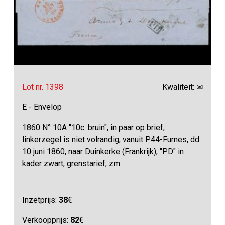
Lot nr. 1398
Kwaliteit: ✉
E - Envelop
1860 N° 10A "10c. bruin", in paar op brief,
linkerzegel is niet volrandig, vanuit P.44-Furnes, dd.
10 juni 1860, naar Duinkerke (Frankrijk), "PD" in
kader zwart, grenstarief, zm
Inzetprijs:
38
€
Verkoopprijs:
82
€