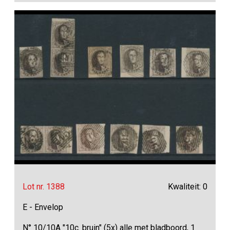
Lot nr. 1388
Kwaliteit: 0
E - Envelop
N° 10/10A "10c. bruin" (5x) alle met bladboord, 1