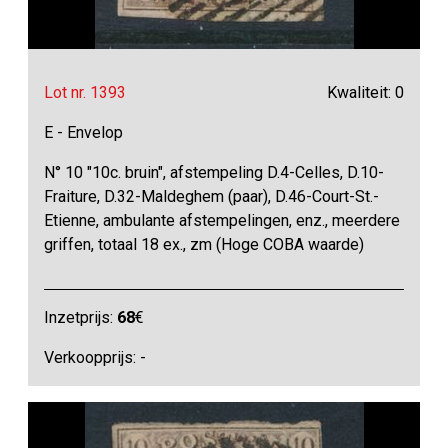
Lot nr. 1393
Kwaliteit: 0
E - Envelop
N° 10 "10c. bruin", afstempeling D.4-Celles, D.10-
Fraiture, D.32-Maldeghem (paar), D.46-Court-St.-
Etienne, ambulante afstempelingen, enz., meerdere
griffen, totaal 18 ex., zm (Hoge COBA waarde)
Inzetprijs:
68
€
Verkoopprijs: -