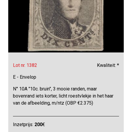
Lot nr. 1382
Kwaliteit: *
E - Envelop
N° 10A "10c. bruin", 3 mooie randen, maar
bovenrand iets korter, licht roestvlekje in het haar
van de afbeelding, m/ntz (OBP €2.375)
Inzetprijs:
200
€