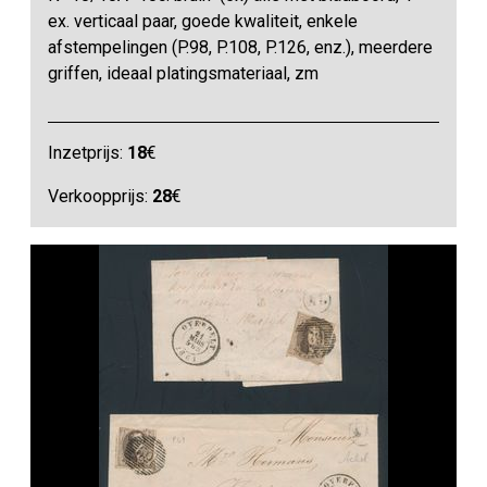
ex. verticaal paar, goede kwaliteit, enkele
afstempelingen (P.98, P.108, P.126, enz.), meerdere
griffen, ideaal platingsmateriaal, zm
Inzetprijs:
18
€
Verkoopprijs:
28
€