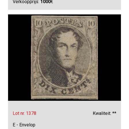
Verkoopprijs:
1000
€
Lot nr. 1378
Kwaliteit: **
E - Envelop