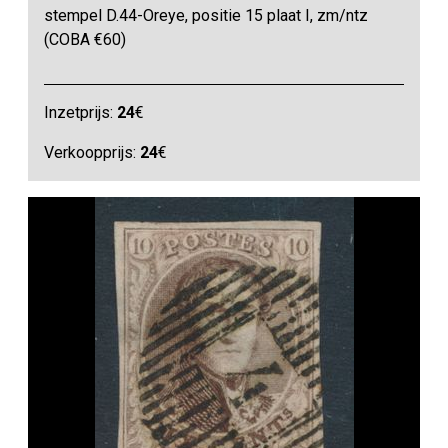
stempel D.44-Oreye, positie 15 plaat I, zm/ntz
(COBA €60)
Inzetprijs:
24
€
Verkoopprijs:
24
€