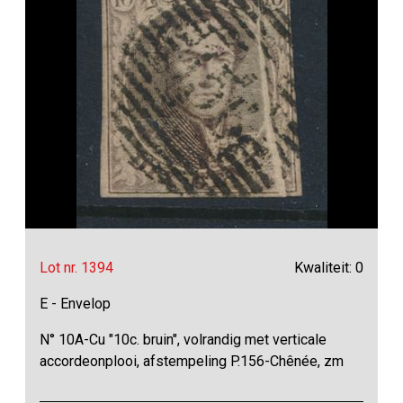
Lot nr. 1394
Kwaliteit: 0
E - Envelop
N° 10A-Cu "10c. bruin", volrandig met verticale
accordeonplooi, afstempeling P.156-Chênée, zm