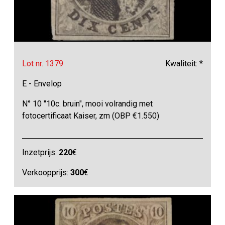
Lot nr. 1379
Kwaliteit: *
E - Envelop
N° 10 "10c. bruin", mooi volrandig met
fotocertificaat Kaiser, zm (OBP €1.550)
Inzetprijs:
220
€
Verkoopprijs:
300
€