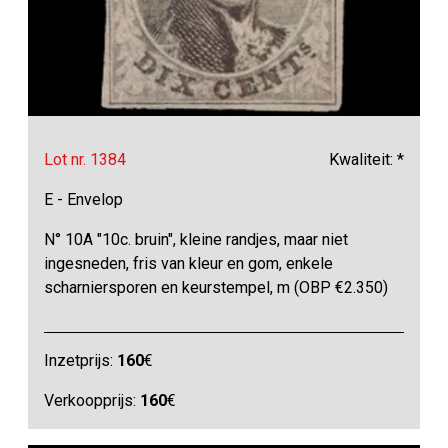
Lot nr. 1384
Kwaliteit: *
E - Envelop
N° 10A "10c. bruin", kleine randjes, maar niet
ingesneden, fris van kleur en gom, enkele
scharniersporen en keurstempel, m (OBP €2.350)
Inzetprijs:
160
€
Verkoopprijs:
160
€