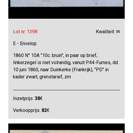
Lot nr. 1398
Kwaliteit: ✉
E - Envelop
1860 N° 10A "10c. bruin", in paar op brief,
linkerzegel is niet volrandig, vanuit P.44-Furnes, dd.
10 juni 1860, naar Duinkerke (Frankrijk), "PD" in
kader zwart, grenstarief, zm
Inzetprijs:
38
€
Verkoopprijs:
82
€