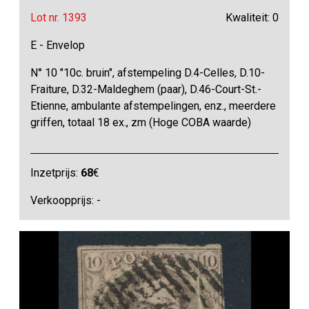
Lot nr. 1393
Kwaliteit: 0
E - Envelop
N° 10 "10c. bruin", afstempeling D.4-Celles, D.10-
Fraiture, D.32-Maldeghem (paar), D.46-Court-St.-
Etienne, ambulante afstempelingen, enz., meerdere
griffen, totaal 18 ex., zm (Hoge COBA waarde)
Inzetprijs:
68
€
Verkoopprijs: -