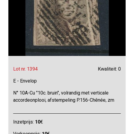
Lot nr. 1394
Kwaliteit: 0
E - Envelop
N° 10A-Cu "10c. bruin", volrandig met verticale
accordeonplooi, afstempeling P.156-Chênée, zm
Inzetprijs:
10
€
Verkoopprijs:
10
€