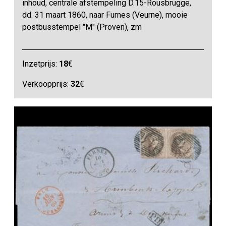
inhoud, centrale afstempeling D.15-Rousbrugge,
dd. 31 maart 1860, naar Furnes (Veurne), mooie
postbusstempel "M" (Proven), zm
Inzetprijs:
18
€
Verkoopprijs:
32
€