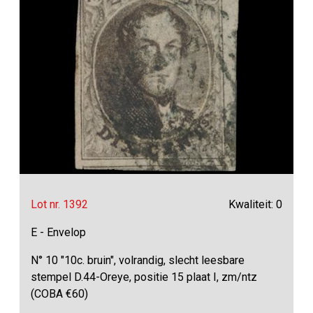
Lot nr. 1392
Kwaliteit: 0
E - Envelop
N° 10 "10c. bruin", volrandig, slecht leesbare
stempel D.44-Oreye, positie 15 plaat I, zm/ntz
(COBA €60)