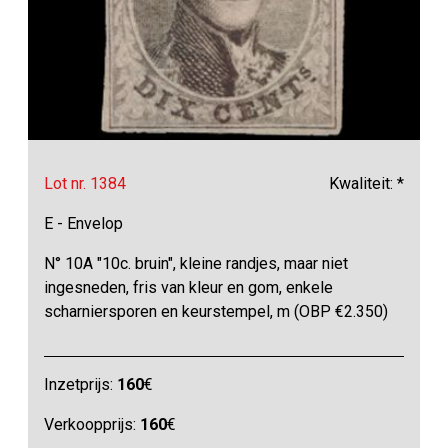
Lot nr. 1384
Kwaliteit: *
E - Envelop
N° 10A "10c. bruin", kleine randjes, maar niet
ingesneden, fris van kleur en gom, enkele
scharniersporen en keurstempel, m (OBP €2.350)
Inzetprijs:
160
€
Verkoopprijs:
160
€