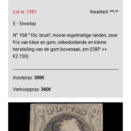
Lot nr. 1381
Kwaliteit: **/*
E - Envelop
N° 10A "10c. bruin", mooie regelmatige randen, zeer
fris van kleur en gom, onbeduidende en kleine
herstelling van de gom bovenaan, zm (OBP ++
€2.150)
Inzetprijs:
300
€
Verkoopprijs:
360
€