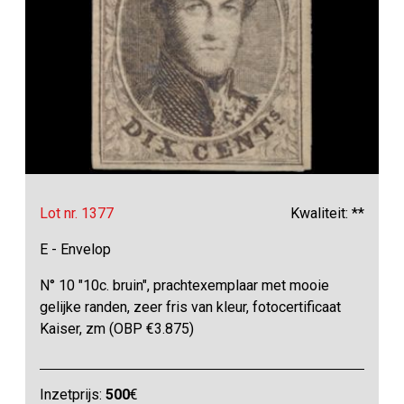
Lot nr. 1377
Kwaliteit: **
E - Envelop
N° 10 "10c. bruin", prachtexemplaar met mooie
gelijke randen, zeer fris van kleur, fotocertificaat
Kaiser, zm (OBP €3.875)
Inzetprijs:
500
€