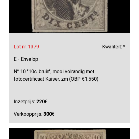
Lot nr. 1379
Kwaliteit: *
E - Envelop
N° 10 "10c. bruin", mooi volrandig met
fotocertificaat Kaiser, zm (OBP €1.550)
Inzetprijs:
220
€
Verkoopprijs:
300
€