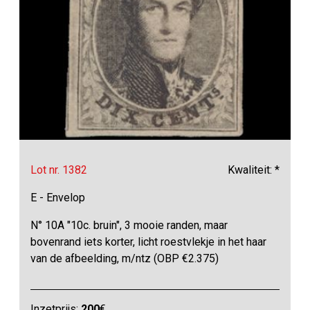
Lot nr. 1382
Kwaliteit: *
E - Envelop
N° 10A "10c. bruin", 3 mooie randen, maar
bovenrand iets korter, licht roestvlekje in het haar
van de afbeelding, m/ntz (OBP €2.375)
Inzetprijs:
200
€