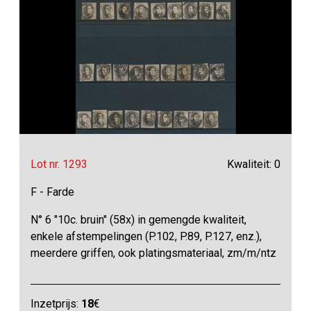
Lot nr. 1293
Kwaliteit: 0
F - Farde
N° 6 "10c. bruin" (58x) in gemengde kwaliteit,
enkele afstempelingen (P.102, P.89, P.127, enz.),
meerdere griffen, ook platingsmateriaal, zm/m/ntz
Inzetprijs:
18
€