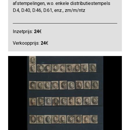
afstempelingen, w.o. enkele distributiestempels
D.4, D.40, D.46, D.61, enz., zm/m/ntz
Inzetprijs:
24
€
Verkoopprijs:
24
€