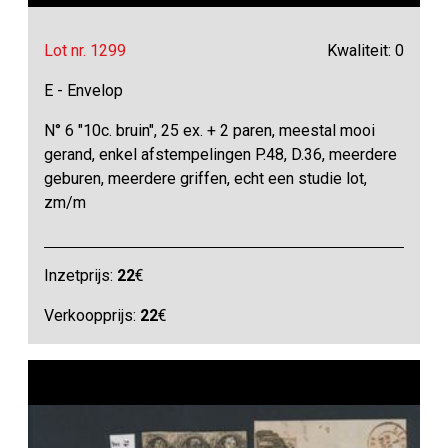
Lot nr. 1299
Kwaliteit: 0
E - Envelop
N° 6 "10c. bruin", 25 ex. + 2 paren, meestal mooi
gerand, enkel afstempelingen P.48, D.36, meerdere
geburen, meerdere griffen, echt een studie lot,
zm/m
Inzetprijs:
22
€
Verkoopprijs:
22
€