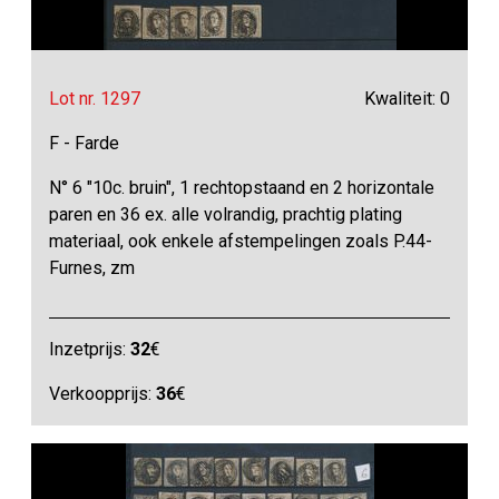
Lot nr. 1297
Kwaliteit: 0
F - Farde
N° 6 "10c. bruin", 1 rechtopstaand en 2 horizontale
paren en 36 ex. alle volrandig, prachtig plating
materiaal, ook enkele afstempelingen zoals P.44-
Furnes, zm
Inzetprijs:
32
€
Verkoopprijs:
36
€