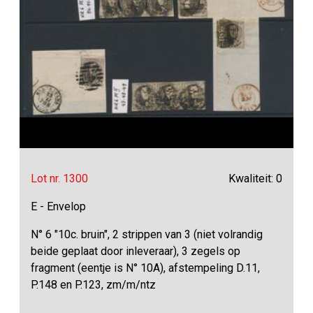
Lot nr. 1300
Kwaliteit: 0
E - Envelop
N° 6 "10c. bruin", 2 strippen van 3 (niet volrandig
beide geplaat door inleveraar), 3 zegels op
fragment (eentje is N° 10A), afstempeling D.11,
P.148 en P.123, zm/m/ntz