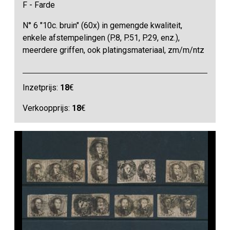
F - Farde
N° 6 "10c. bruin" (60x) in gemengde kwaliteit,
enkele afstempelingen (P.8, P.51, P.29, enz.),
meerdere griffen, ook platingsmateriaal, zm/m/ntz
Inzetprijs:
18
€
Verkoopprijs:
18
€