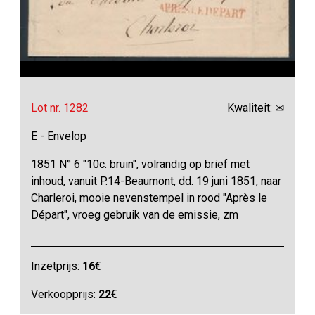
Lot nr. 1282
Kwaliteit: ✉
E - Envelop
1851 N° 6 "10c. bruin", volrandig op brief met
inhoud, vanuit P.14-Beaumont, dd. 19 juni 1851, naar
Charleroi, mooie nevenstempel in rood "Après le
Départ", vroeg gebruik van de emissie, zm
Inzetprijs:
16
€
Verkoopprijs:
22
€