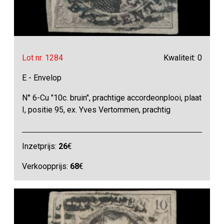
Lot nr. 1284
Kwaliteit: 0
E - Envelop
N° 6-Cu "10c. bruin", prachtige accordeonplooi, plaat
I, positie 95, ex. Yves Vertommen, prachtig
Inzetprijs:
26
€
Verkoopprijs:
68
€