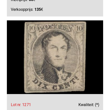
Verkoopprijs:
135
€
Lot nr. 1271
Kwaliteit: (*)