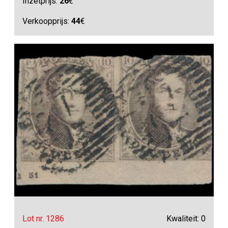
Inzetprijs:
26
€
Verkoopprijs:
44
€
Lot nr. 1286
Kwaliteit: 0