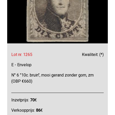
Lot nr. 1265
Kwaliteit: (*)
E - Envelop
N° 6 "10c. bruin", mooi gerand zonder gom, zm
(OBP €660)
Inzetprijs:
70
€
Verkoopprijs:
86
€