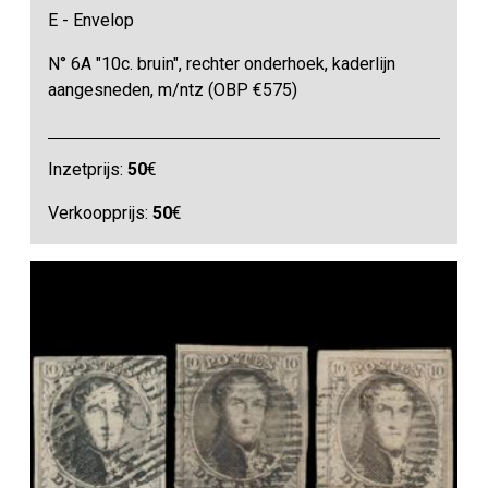
E - Envelop
N° 6A "10c. bruin", rechter onderhoek, kaderlijn
aangesneden, m/ntz (OBP €575)
Inzetprijs:
50
€
Verkoopprijs:
50
€