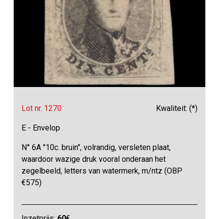
Lot nr. 1270
Kwaliteit: (*)
E - Envelop
N° 6A "10c. bruin", volrandig, versleten plaat,
waardoor wazige druk vooral onderaan het
zegelbeeld, letters van watermerk, m/ntz (OBP
€575)
Inzetprijs:
60
€