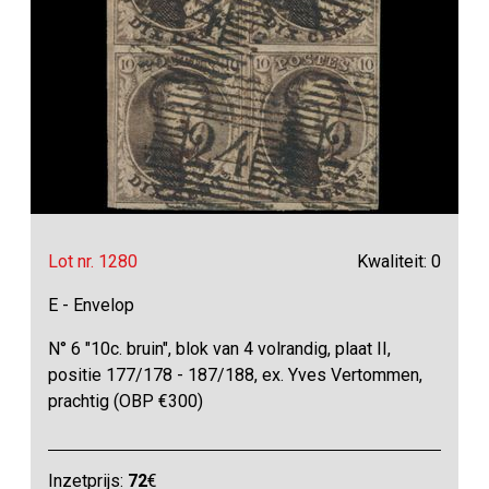
Lot nr. 1280
Kwaliteit: 0
E - Envelop
N° 6 "10c. bruin", blok van 4 volrandig, plaat II,
positie 177/178 - 187/188, ex. Yves Vertommen,
prachtig (OBP €300)
Inzetprijs:
72
€