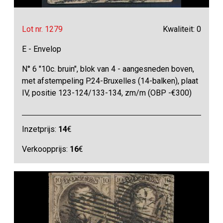
Lot nr. 1279
Kwaliteit: 0
E - Envelop
N° 6 "10c. bruin", blok van 4 - aangesneden boven,
met afstempeling P.24-Bruxelles (14-balken), plaat
IV, positie 123-124/133-134, zm/m (OBP -€300)
Inzetprijs:
14
€
Verkoopprijs:
16
€