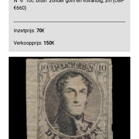
N° 6 "10c. bruin" zonder gom en volrandig, zm (OBP
€660)
Inzetprijs:
70
€
Verkoopprijs:
150
€