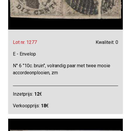
Lot nr. 1277
Kwaliteit: 0
E - Envelop
N° 6 "10c. bruin", volrandig paar met twee mooie
accordeonplooien, zm
Inzetprijs:
12
€
Verkoopprijs:
18
€