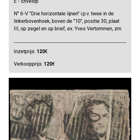
E - Envelop
N° 6-V "Drie horizontale lijnen" i.p.v. twee in de
linkerbovenhoek, boven de "10", positie 30, plaat
III, op zegel en op brief, ex. Yves Vertommen, zm
Inzetprijs:
120
€
Verkoopprijs:
120
€