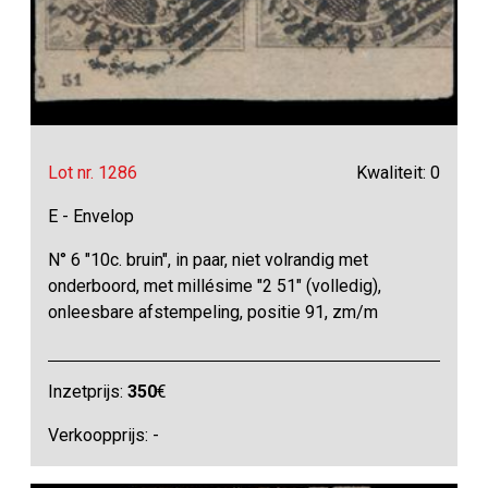
Lot nr. 1286
Kwaliteit: 0
E - Envelop
N° 6 "10c. bruin", in paar, niet volrandig met
onderboord, met millésime "2 51" (volledig),
onleesbare afstempeling, positie 91, zm/m
Inzetprijs:
350
€
Verkoopprijs: -