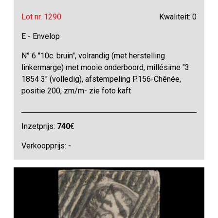
Lot nr. 1290
Kwaliteit: 0
E - Envelop
N° 6 "10c. bruin", volrandig (met herstelling
linkermarge) met mooie onderboord, millésime "3
1854 3" (volledig), afstempeling P.156-Chênée,
positie 200, zm/m- zie foto kaft
Inzetprijs:
740
€
Verkoopprijs: -