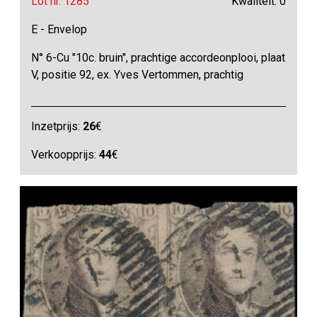
Lot nr. 1285
Kwaliteit: 0
E - Envelop
N° 6-Cu "10c. bruin", prachtige accordeonplooi, plaat
V, positie 92, ex. Yves Vertommen, prachtig
Inzetprijs:
26
€
Verkoopprijs:
44
€