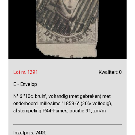
Lot nr. 1291
Kwaliteit: 0
E - Envelop
N° 6 "10c. bruin", volrandig (met gebreken) met
onderboord, millésime "1858 6" (30% volledig),
afstempeling P.44-Furnes, positie 91, zm/m
Inzetprijs:
740
€