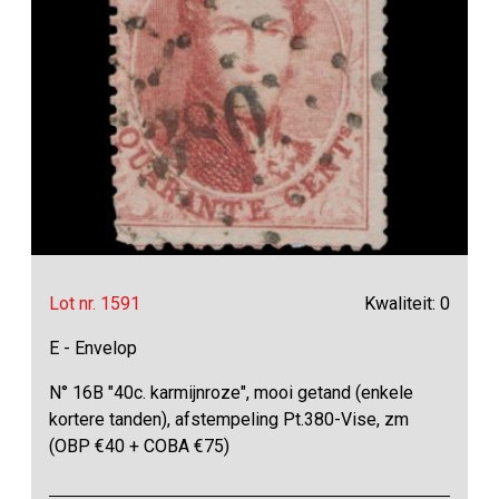
Lot nr. 1591
Kwaliteit: 0
E - Envelop
N° 16B "40c. karmijnroze", mooi getand (enkele
kortere tanden), afstempeling Pt.380-Vise, zm
(OBP €40 + COBA €75)