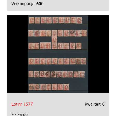
Verkoopprijs:
60
€
Lot nr. 1577
Kwaliteit: 0
F - Farde