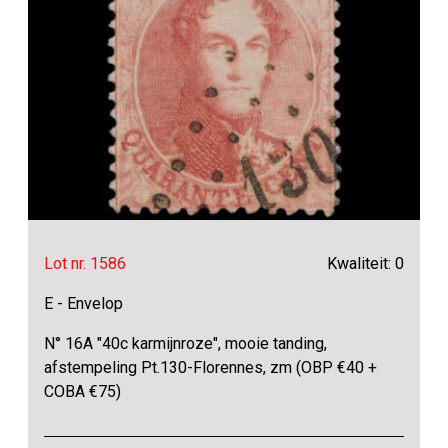
Lot nr. 1586
Kwaliteit: 0
E - Envelop
N° 16A "40c karmijnroze", mooie tanding,
afstempeling Pt.130-Florennes, zm (OBP €40 +
COBA €75)