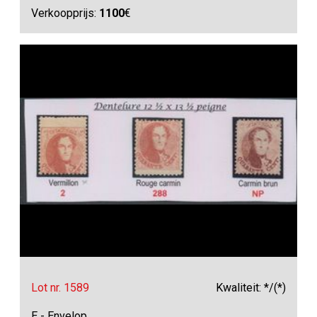
Verkoopprijs:
1100
€
Lot nr. 1589
Kwaliteit: */(*)
E - Envelop