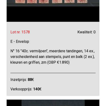
Lot nr. 1578
Kwaliteit: 0
E - Envelop
N° 16 "40c. vermiljoen", meerdere tandingen, 14 ex.,
verscheidenheid aan stempels, punt en balk (2 ex.),
kleuren en griffen, zm (OBP €1.890)
Inzetprijs:
88
€
Verkoopprijs:
140
€