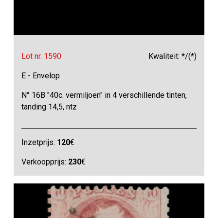
Lot nr. 1590
Kwaliteit: */(*)
E - Envelop
N° 16B "40c. vermiljoen" in 4 verschillende tinten,
tanding 14,5, ntz
Inzetprijs:
120
€
Verkoopprijs:
230
€