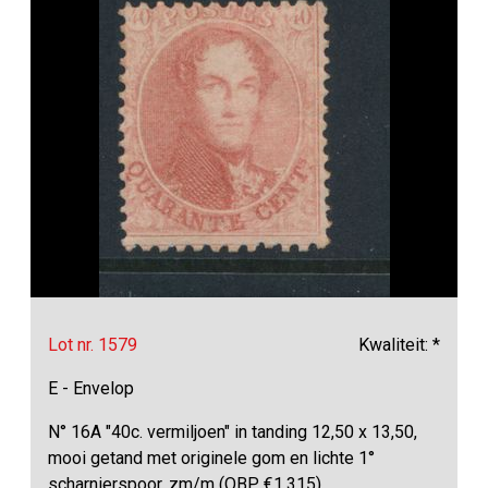
Lot nr. 1579
Kwaliteit: *
E - Envelop
N° 16A "40c. vermiljoen" in tanding 12,50 x 13,50,
mooi getand met originele gom en lichte 1°
scharnierspoor, zm/m (OBP €1.315)