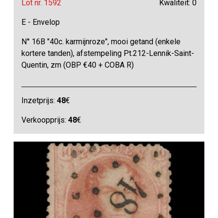
Lot nr. 1592
Kwaliteit: 0
E - Envelop
N° 16B "40c. karmijnroze", mooi getand (enkele
kortere tanden), afstempeling Pt.212-Lennik-Saint-
Quentin, zm (OBP €40 + COBA R)
Inzetprijs:
48
€
Verkoopprijs:
48
€