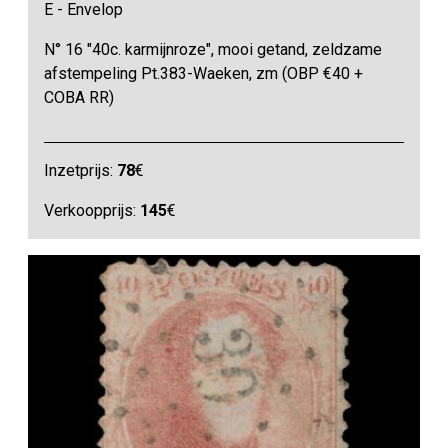
E - Envelop
N° 16 "40c. karmijnroze", mooi getand, zeldzame
afstempeling Pt.383-Waeken, zm (OBP €40 +
COBA RR)
Inzetprijs:
78
€
Verkoopprijs:
145
€