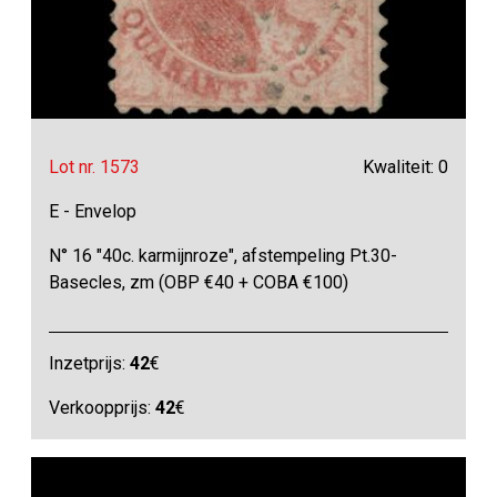
Lot nr. 1573
Kwaliteit: 0
E - Envelop
N° 16 "40c. karmijnroze", afstempeling Pt.30-
Basecles, zm (OBP €40 + COBA €100)
Inzetprijs:
42
€
Verkoopprijs:
42
€