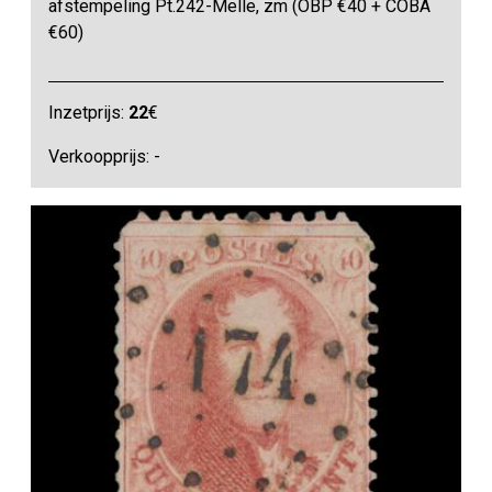
afstempeling Pt.242-Melle, zm (OBP €40 + COBA
€60)
Inzetprijs:
22
€
Verkoopprijs: -