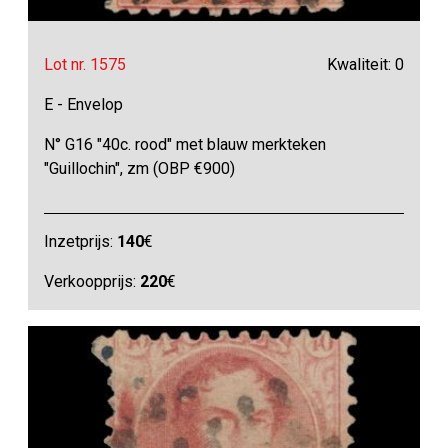
Lot nr. 1575
Kwaliteit: 0
E - Envelop
N° G16 "40c. rood" met blauw merkteken
"Guillochin", zm (OBP €900)
Inzetprijs:
140
€
Verkoopprijs:
220
€