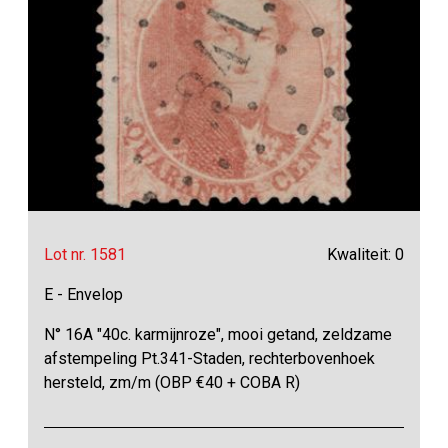
Lot nr. 1581
Kwaliteit: 0
E - Envelop
N° 16A "40c. karmijnroze", mooi getand, zeldzame
afstempeling Pt.341-Staden, rechterbovenhoek
hersteld, zm/m (OBP €40 + COBA R)