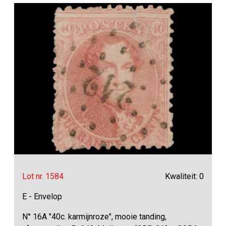
Lot nr. 1584
Kwaliteit: 0
E - Envelop
N° 16A "40c. karmijnroze", mooie tanding,