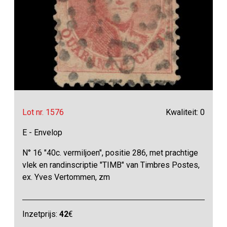
Lot nr. 1576
Kwaliteit: 0
E - Envelop
N° 16 "40c. vermiljoen", positie 286, met prachtige
vlek en randinscriptie "TIMB" van Timbres Postes,
ex. Yves Vertommen, zm
Inzetprijs:
42
€