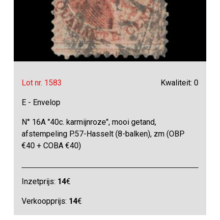
Lot nr. 1583
Kwaliteit: 0
E - Envelop
N° 16A "40c. karmijnroze", mooi getand,
afstempeling P.57-Hasselt (8-balken), zm (OBP
€40 + COBA €40)
Inzetprijs:
14
€
Verkoopprijs:
14
€