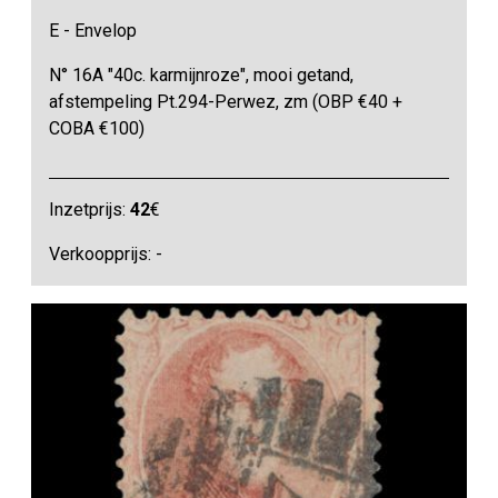
E - Envelop
N° 16A "40c. karmijnroze", mooi getand,
afstempeling Pt.294-Perwez, zm (OBP €40 +
COBA €100)
Inzetprijs:
42
€
Verkoopprijs: -