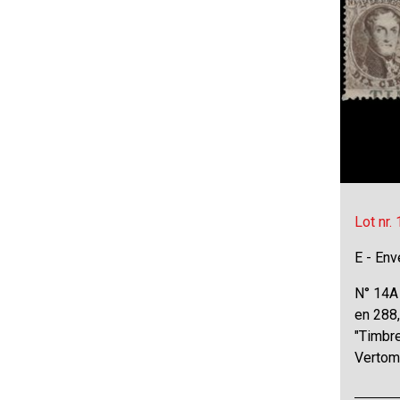
Lot nr.
E - Env
N° 14A 
en 288,
"Timbr
Vertom