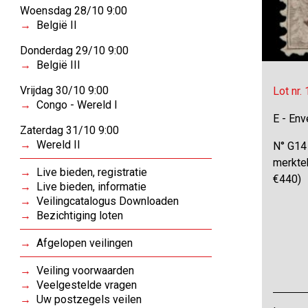
Woensdag 28/10 9:00
België II
Donderdag 29/10 9:00
België III
Vrijdag 30/10 9:00
Lot nr.
Congo - Wereld I
E - Env
Zaterdag 31/10 9:00
Wereld II
N° G14 
merktek
Live bieden, registratie
€440)
Live bieden, informatie
Veilingcatalogus Downloaden
Bezichtiging loten
Afgelopen veilingen
Veiling voorwaarden
Veelgestelde vragen
Uw postzegels veilen