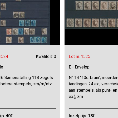
 1524
Kwaliteit: 0
Lot nr. 1525
de
E - Envelop
16 Samenstelling 118 zegels
N° 14 "10c. bruin", meerder
j betere stempels, zm/m/ntz
tandingen, 24 ex., versche
aan stempels, als punt- en 
ex.), zm
ijs:
40
€
Inzetprijs:
18
€