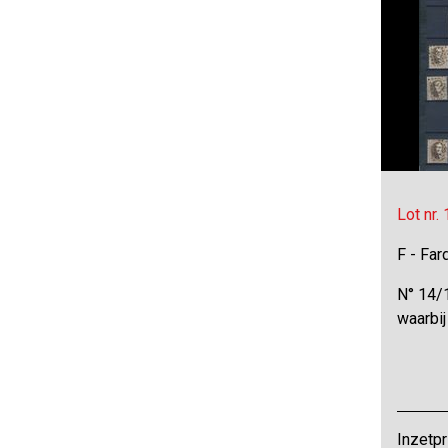
Lot nr.
F - Far
N° 14/
waarbi
Inzetpr