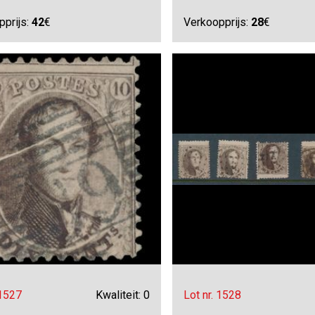
pprijs:
42
€
Verkoopprijs:
28
€
 1527
Kwaliteit: 0
Lot nr. 1528