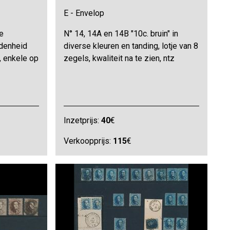
E - Envelop
e
N° 14, 14A en 14B "10c. bruin" in
idenheid
diverse kleuren en tanding, lotje van 8
, enkele op
zegels, kwaliteit na te zien, ntz
Inzetprijs:
40
€
Verkoopprijs:
115
€