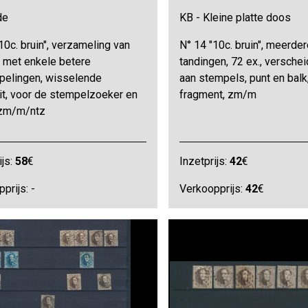
de
KB - Kleine platte doos
10c. bruin", verzameling van
N° 14 "10c. bruin", meerder
. met enkele betere
tandingen, 72 ex., versche
pelingen, wisselende
aan stempels, punt en balk
it, voor de stempelzoeker en
fragment, zm/m
, zm/m/ntz
ijs:
58
€
Inzetprijs:
42
€
prijs: -
Verkoopprijs:
42
€