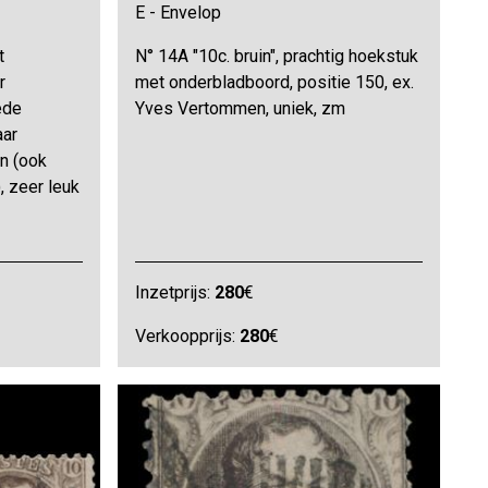
E - Envelop
t
N° 14A "10c. bruin", prachtig hoekstuk
r
met onderbladboord, positie 150, ex.
ede
Yves Vertommen, uniek, zm
aar
n (ook
, zeer leuk
Inzetprijs:
280
€
Verkoopprijs:
280
€