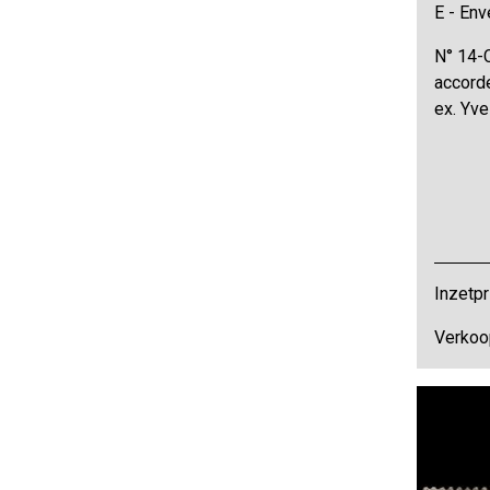
E - Env
N° 14-C
accorde
ex. Yv
Inzetpr
Verkoo