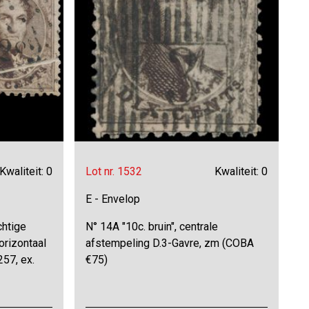
Kwaliteit: 0
Lot nr. 1532
Kwaliteit: 0
E - Envelop
chtige
N° 14A "10c. bruin", centrale
orizontaal
afstempeling D.3-Gavre, zm (COBA
257, ex.
€75)