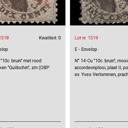
 1518
Kwaliteit: 0
Lot nr. 1519
elop
E - Envelop
"10c. bruin" met rood
N° 14-Cu "10c. bruin", mooi
en "Guillochin", zm (OBP
accordeonplooi, plaat II, po
ex. Yves Vertommen, prach