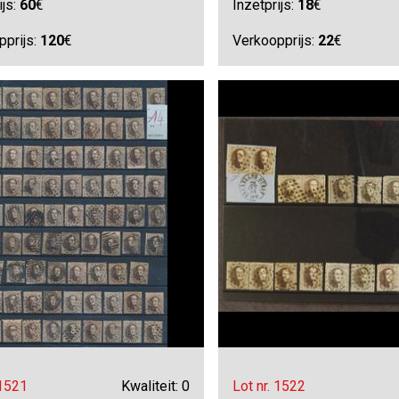
ijs:
60
€
Inzetprijs:
18
€
pprijs:
120
€
Verkoopprijs:
22
€
 1521
Kwaliteit: 0
Lot nr. 1522