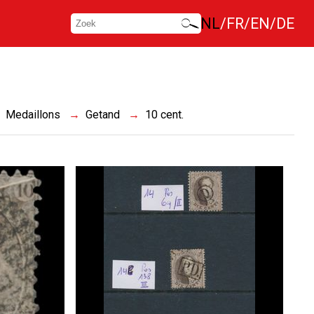
NL
FR
EN
DE
Medaillons
Getand
10 cent.