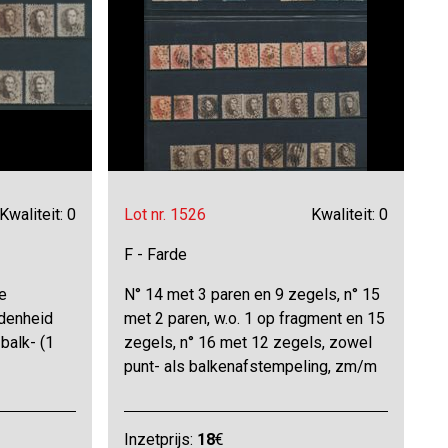
Kwaliteit: 0
Lot nr. 1526
Kwaliteit: 0
F - Farde
e
N° 14 met 3 paren en 9 zegels, n° 15
idenheid
met 2 paren, w.o. 1 op fragment en 15
balk- (1
zegels, n° 16 met 12 zegels, zowel
punt- als balkenafstempeling, zm/m
Inzetprijs:
18
€