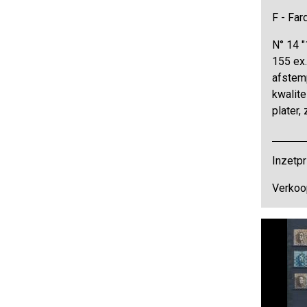
F - Far
N° 14 "
155 ex
afstem
kwalite
plater
Inzetpr
Verkoop