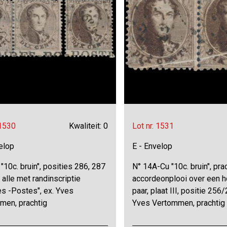
 1530
Kwaliteit: 0
Lot nr. 1531
elop
E - Envelop
"10c. bruin", posities 286, 287
N° 14A-Cu "10c. bruin", pra
 alle met randinscriptie
accordeonplooi over een h
es -Postes", ex. Yves
paar, plaat III, positie 256/
men, prachtig
Yves Vertommen, prachtig