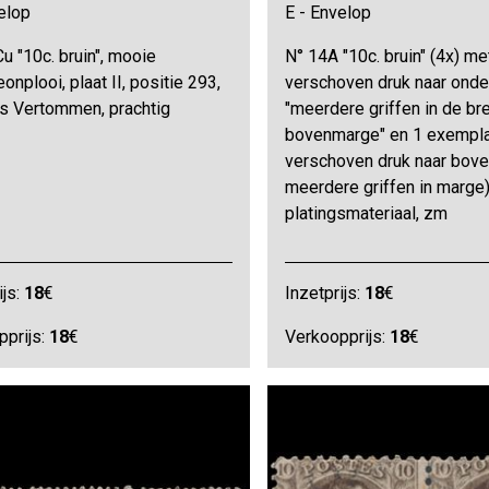
elop
E - Envelop
u "10c. bruin", mooie
N° 14A "10c. bruin" (4x) me
onplooi, plaat II, positie 293,
verschoven druk naar onde
es Vertommen, prachtig
"meerdere griffen in de br
bovenmarge" en 1 exempl
verschoven druk naar bove
meerdere griffen in marge)
platingsmateriaal, zm
ijs:
18
€
Inzetprijs:
18
€
pprijs:
18
€
Verkoopprijs:
18
€