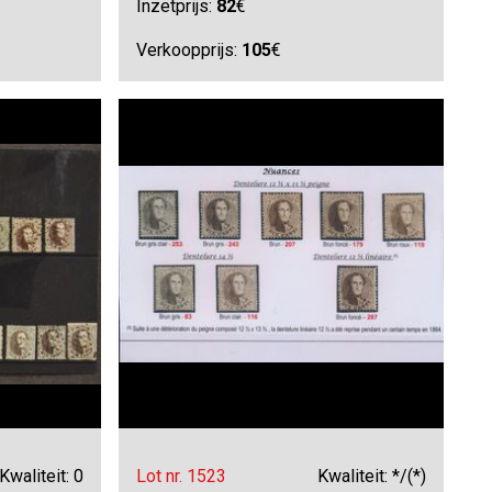
Inzetprijs:
82
€
Verkoopprijs:
105
€
Kwaliteit: 0
Lot nr. 1523
Kwaliteit: */(*)