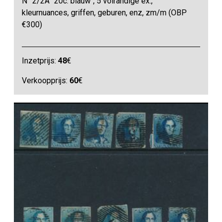
N° 2/2A "20c. blauw", 5 volrandige ex.,
kleurnuances, griffen, geburen, enz, zm/m (OBP
€300)
Inzetprijs:
48
€
Verkoopprijs:
60
€