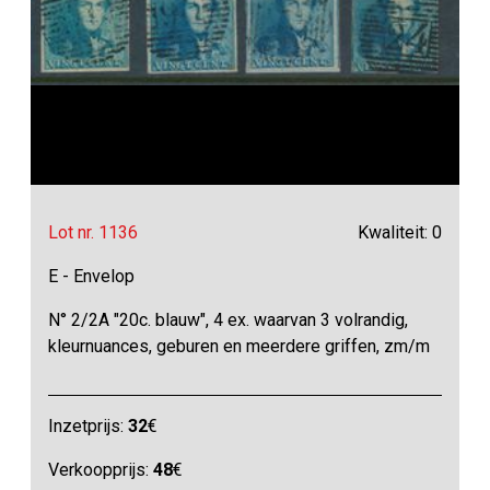
Lot nr. 1136
Kwaliteit: 0
E - Envelop
N° 2/2A "20c. blauw", 4 ex. waarvan 3 volrandig,
kleurnuances, geburen en meerdere griffen, zm/m
Inzetprijs:
32
€
Verkoopprijs:
48
€