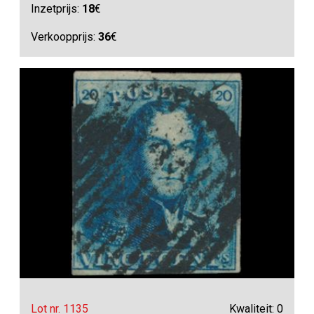
Inzetprijs:
18
€
Verkoopprijs:
36
€
Lot nr. 1135
Kwaliteit: 0