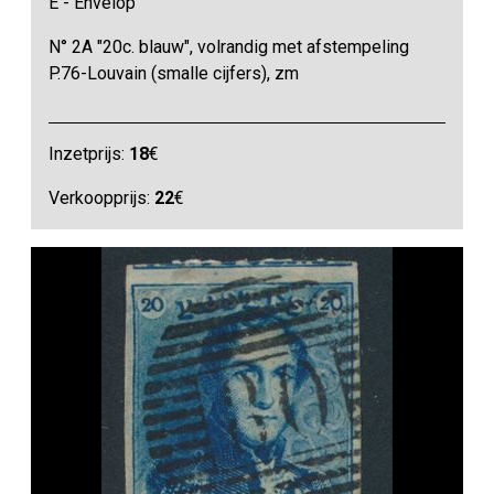
E - Envelop
N° 2A "20c. blauw", volrandig met afstempeling
P.76-Louvain (smalle cijfers), zm
Inzetprijs:
18
€
Verkoopprijs:
22
€