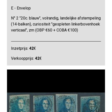
E - Envelop
N° 2 "20c. blauw", volrandig, landelijke afstempeling
(14-balken), curiositeit "gespleten linkerbovenhoek
verticaal", zm (OBP €60 + COBA €100)
Inzetprijs:
42
€
Verkoopprijs:
42
€