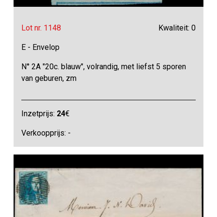
Lot nr. 1148
Kwaliteit: 0
E - Envelop
N° 2A "20c. blauw", volrandig, met liefst 5 sporen
van geburen, zm
Inzetprijs:
24
€
Verkoopprijs: -