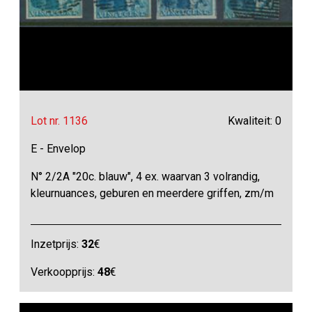
Lot nr. 1136
Kwaliteit: 0
E - Envelop
N° 2/2A "20c. blauw", 4 ex. waarvan 3 volrandig,
kleurnuances, geburen en meerdere griffen, zm/m
Inzetprijs:
32
€
Verkoopprijs:
48
€