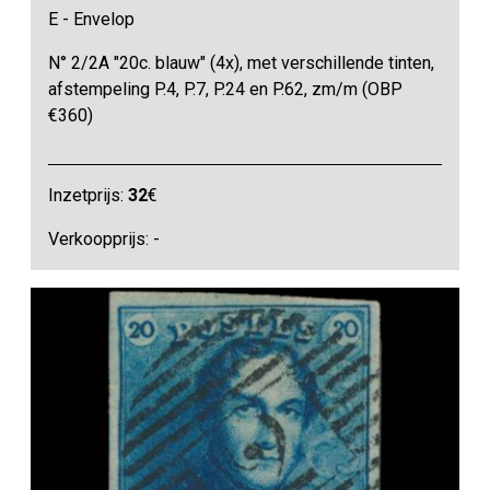
E - Envelop
N° 2/2A "20c. blauw" (4x), met verschillende tinten,
afstempeling P.4, P.7, P.24 en P.62, zm/m (OBP
€360)
Inzetprijs:
32
€
Verkoopprijs: -