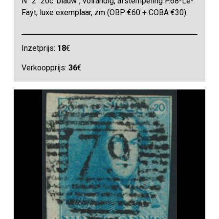
N° 2 "20c. blauw", volrandig, afstempeling P.68-Le-
Fayt, luxe exemplaar, zm (OBP €60 + COBA €30)
Inzetprijs:
18
€
Verkoopprijs:
36
€