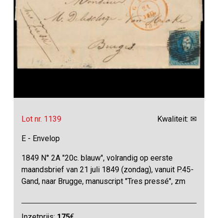
Lot nr. 1139
Kwaliteit: ✉
E - Envelop
1849 N° 2A "20c. blauw", volrandig op eerste
maandsbrief van 21 juli 1849 (zondag), vanuit P.45-
Gand, naar Brugge, manuscript "Tres pressé", zm
Inzetprijs:
175
€