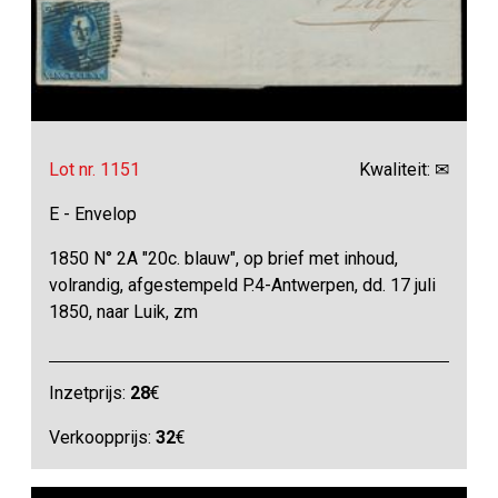
Lot nr. 1151
Kwaliteit: ✉
E - Envelop
1850 N° 2A "20c. blauw", op brief met inhoud,
volrandig, afgestempeld P.4-Antwerpen, dd. 17 juli
1850, naar Luik, zm
Inzetprijs:
28
€
Verkoopprijs:
32
€