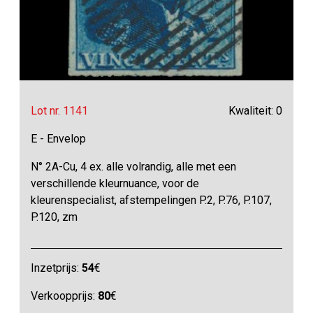
Lot nr. 1141
Kwaliteit: 0
E - Envelop
N° 2A-Cu, 4 ex. alle volrandig, alle met een
verschillende kleurnuance, voor de
kleurenspecialist, afstempelingen P.2, P.76, P.107,
P.120, zm
Inzetprijs:
54
€
Verkoopprijs:
80
€