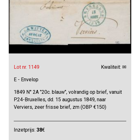
Lot nr. 1149
Kwaliteit: ✉
E - Envelop
1849 N° 2A "20c. blauw", volrandig op brief, vanuit
P.24-Bruxelles, dd. 15 augustus 1849, naar
Verviers, zeer frisse brief, zm (OBP €150)
Inzetprijs:
38
€