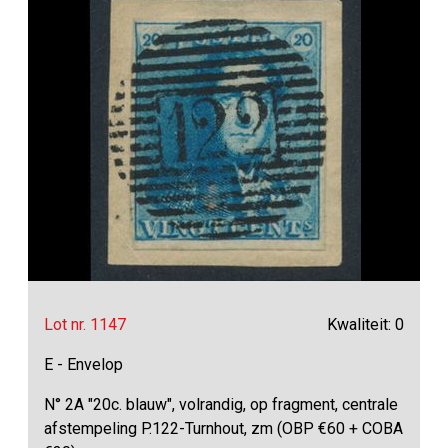
Lot nr. 1147
Kwaliteit: 0
E - Envelop
N° 2A "20c. blauw", volrandig, op fragment, centrale
afstempeling P.122-Turnhout, zm (OBP €60 + COBA