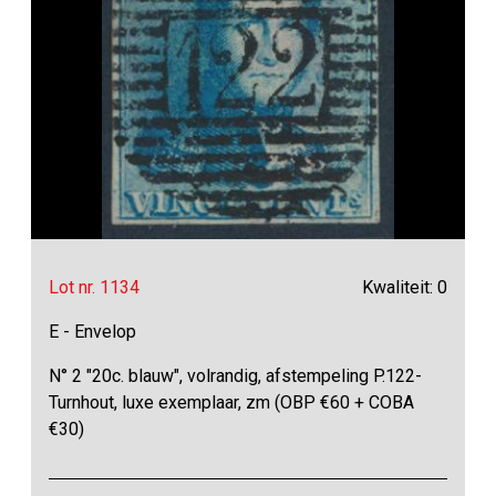
Lot nr. 1134
Kwaliteit: 0
E - Envelop
N° 2 "20c. blauw", volrandig, afstempeling P.122-
Turnhout, luxe exemplaar, zm (OBP €60 + COBA
€30)