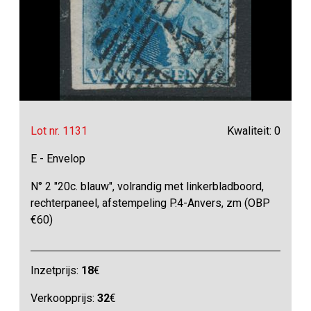
Lot nr. 1131
Kwaliteit: 0
E - Envelop
N° 2 "20c. blauw", volrandig met linkerbladboord,
rechterpaneel, afstempeling P.4-Anvers, zm (OBP
€60)
Inzetprijs:
18
€
Verkoopprijs:
32
€