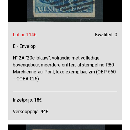
Lot nr. 1146
Kwaliteit: 0
E - Envelop
N° 2A "20c. blauw", volrandig met volledige
bovengebuur, meerdere griffen, afstempeling P.80-
Marchienne-au-Pont, luxe exemplaar, zm (OBP €60
+ COBA €25)
Inzetprijs:
18
€
Verkoopprijs:
44
€