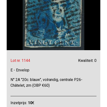
Lot nr. 1144
Kwaliteit: 0
E - Envelop
N° 2A "20c. blauw", volrandig, centrale P.26-
Châtelet, zm (OBP €60)
Inzetprijs:
10
€