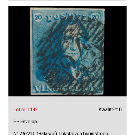
Lot nr. 1142
Kwaliteit: 0
E - Envelop
N° 2A-V10 (Balasse), linksboven burijnstreep