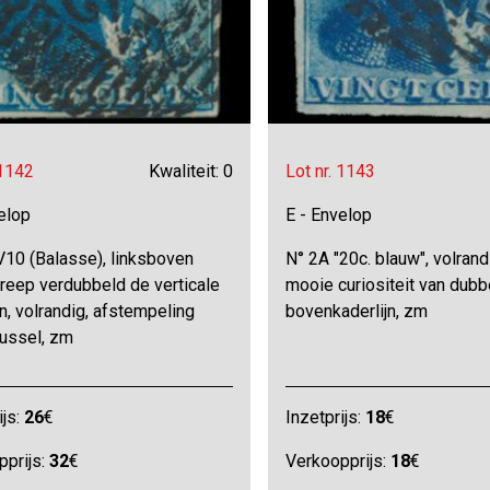
 1142
Kwaliteit: 0
Lot nr. 1143
elop
E - Envelop
V10 (Balasse), linksboven
N° 2A "20c. blauw", volran
treep verdubbeld de verticale
mooie curiositeit van dubb
jn, volrandig, afstempeling
bovenkaderlijn, zm
russel, zm
ijs:
26
€
Inzetprijs:
18
€
pprijs:
32
€
Verkoopprijs:
18
€