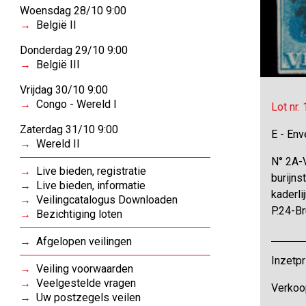
Woensdag 28/10 9:00
België II
Donderdag 29/10 9:00
België III
Vrijdag 30/10 9:00
Congo - Wereld I
Lot nr.
Zaterdag 31/10 9:00
E - Env
Wereld II
N° 2A-
Live bieden, registratie
burijns
Live bieden, informatie
kaderli
Veilingcatalogus Downloaden
P.24-B
Bezichtiging loten
Afgelopen veilingen
Inzetpr
Veiling voorwaarden
Veelgestelde vragen
Verkoo
Uw postzegels veilen