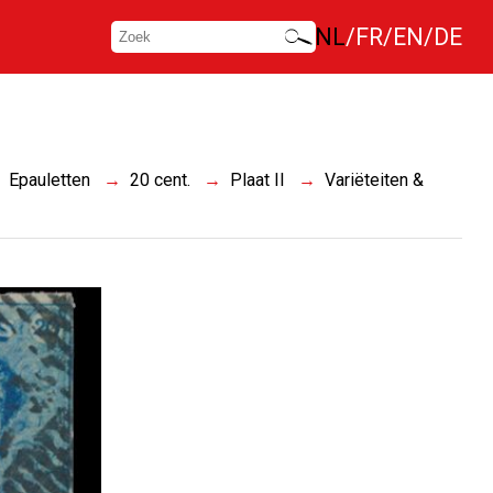
NL
FR
EN
DE
Epauletten
20 cent.
Plaat II
Variëteiten &