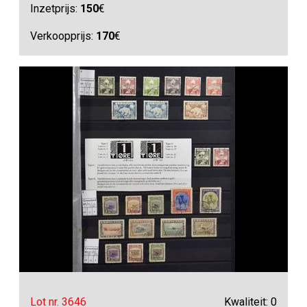
Inzetprijs:
150
€
Verkoopprijs:
170
€
Lot nr. 3646
Kwaliteit: 0