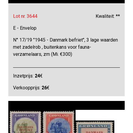
Lot nr. 3644
Kwaliteit: **
E - Envelop
N° 17/19 "1945 - Danmark befriet", 3 lage waarden
met zadelrob , buitenkans voor fauna-
verzamelaars, zm (Mi. €300)
Inzetprijs:
24
€
Verkoopprijs:
26
€