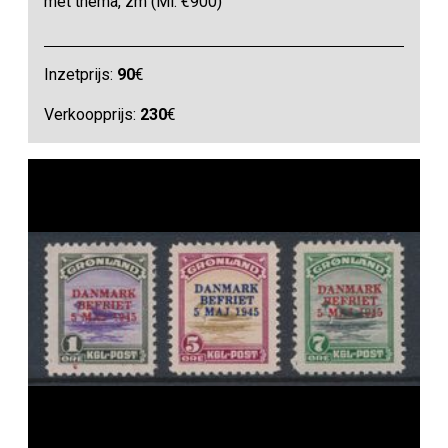
met thema, zm (Mi. €900)
Inzetprijs:
90
€
Verkoopprijs:
230
€