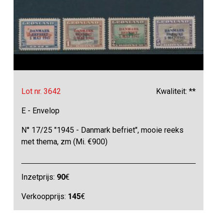
Lot nr. 3642
Kwaliteit: **
E - Envelop
N° 17/25 "1945 - Danmark befriet", mooie reeks
met thema, zm (Mi. €900)
Inzetprijs:
90
€
Verkoopprijs:
145
€