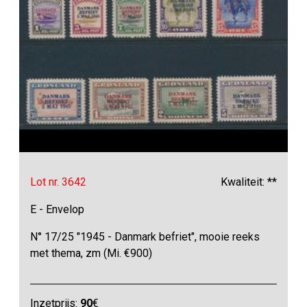
Lot nr. 3642
Kwaliteit: **
E - Envelop
N° 17/25 "1945 - Danmark befriet", mooie reeks
met thema, zm (Mi. €900)
Inzetprijs:
90
€