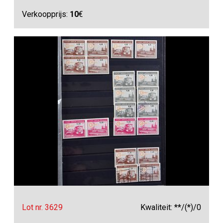
Verkoopprijs:
10
€
Lot nr. 3629
Kwaliteit: **/(*)/0