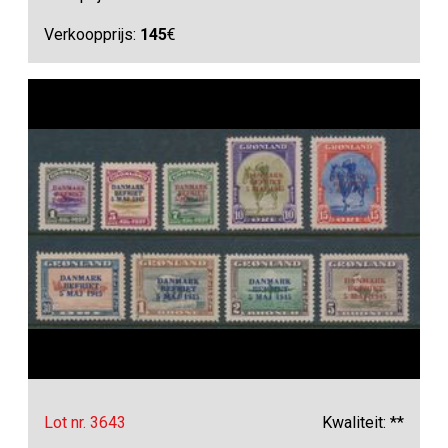
Verkoopprijs:
145
€
Lot nr. 3643
Kwaliteit: **