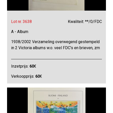
Lot nr. 3638
Kwaliteit: **/0/FDC
A - Album
1938/2002 Verzameling overwegend gestempeld
in 2 Victoria albums w.o. veel FDC's en brieven, zm
Inzetprijs:
60
€
Verkoopprijs:
60
€