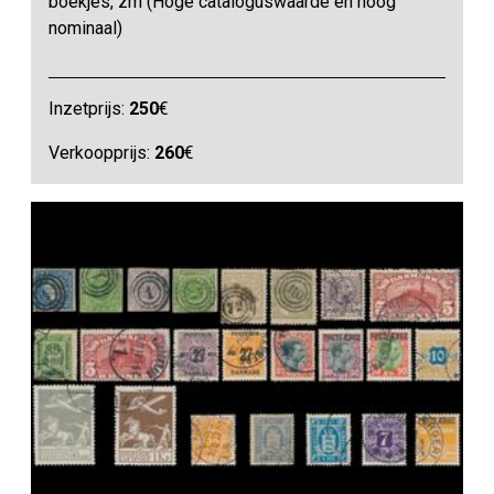
boekjes, zm (Hoge cataloguswaarde en hoog
nominaal)
Inzetprijs:
250
€
Verkoopprijs:
260
€