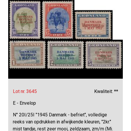
Lot nr. 3645
Kwaliteit: **
E - Envelop
N° 20I/25I "1945 Danmark - befriet", volledige
reeks van opdrukken in afwijkende kleuren, "2kr."
mist tandje, rest zeer mooi, zeldzaam, zm/m (Mi.