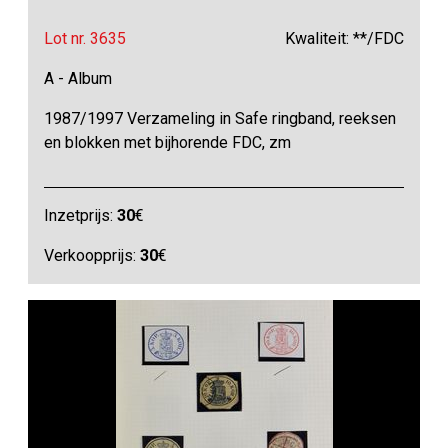
Lot nr. 3635
Kwaliteit: **/FDC
A - Album
1987/1997 Verzameling in Safe ringband, reeksen
en blokken met bijhorende FDC, zm
Inzetprijs:
30
€
Verkoopprijs:
30
€