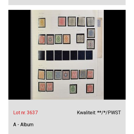
Lot nr. 3637
Kwaliteit: **/*/PWST
A - Album