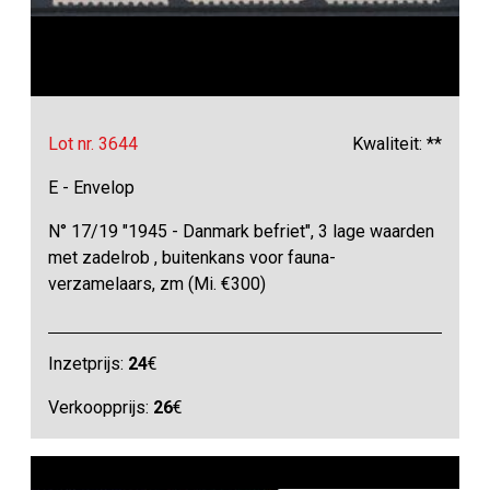
Lot nr. 3644
Kwaliteit: **
E - Envelop
N° 17/19 "1945 - Danmark befriet", 3 lage waarden
met zadelrob , buitenkans voor fauna-
verzamelaars, zm (Mi. €300)
Inzetprijs:
24
€
Verkoopprijs:
26
€