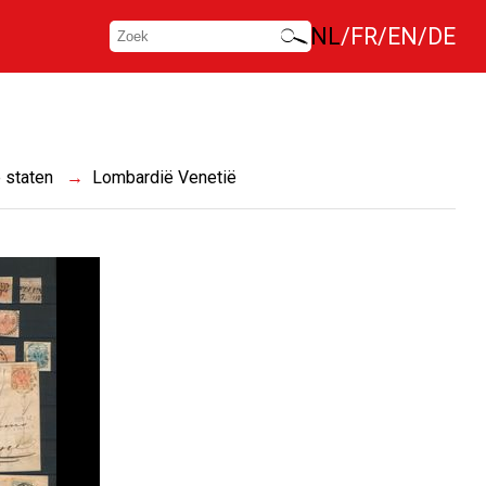
NL
FR
EN
DE
 staten
Lombardië Venetië