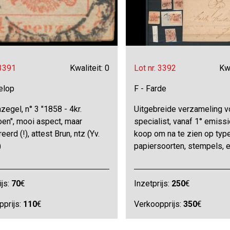
 3391
Kwaliteit: 0
Lot nr. 3392
Kwa
elop
F - Farde
zegel, n° 3 "1858 - 4kr.
Uitgebreide verzameling v
oen", mooi aspect, maar
specialist, vanaf 1° emiss
eerd (!), attest Brun, ntz (Yv.
koop om na te zien op typ
)
papiersoorten, stempels, e
ijs:
70
€
Inzetprijs:
250
€
pprijs:
110
€
Verkoopprijs:
350
€