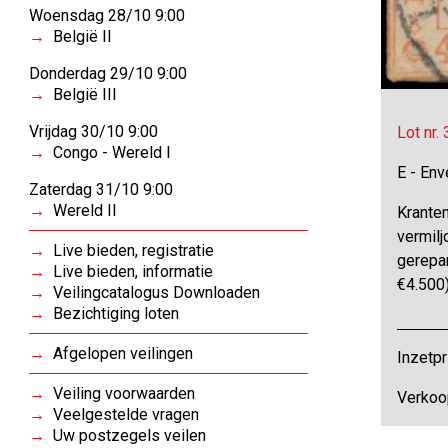
Woensdag 28/10 9:00
België II
Donderdag 29/10 9:00
België III
Vrijdag 30/10 9:00
Lot nr.
Congo - Wereld I
E - Env
Zaterdag 31/10 9:00
Wereld II
Kranten
vermilj
Live bieden, registratie
gerepar
Live bieden, informatie
€4.500
Veilingcatalogus Downloaden
Bezichtiging loten
Afgelopen veilingen
Inzetpr
Veiling voorwaarden
Verkoo
Veelgestelde vragen
Uw postzegels veilen