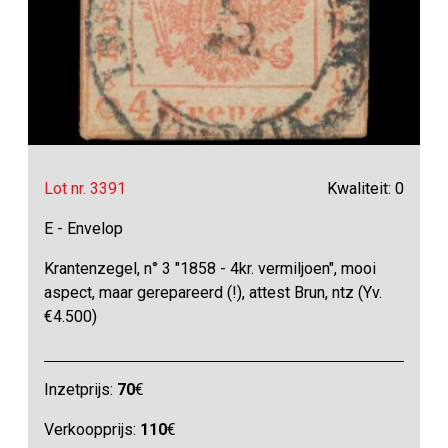
Lot nr. 3391
Kwaliteit: 0
E - Envelop
Krantenzegel, n° 3 "1858 - 4kr. vermiljoen", mooi
aspect, maar gerepareerd (!), attest Brun, ntz (Yv.
€4.500)
Inzetprijs:
70
€
Verkoopprijs:
110
€