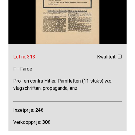
Lot nr. 313
Kwaliteit: ❒
F - Farde
Pro- en contra Hitler, Pamfletten (11 stuks) w.o.
vlugschriften, propaganda, enz.
Inzetprijs:
24
€
Verkoopprijs:
30
€