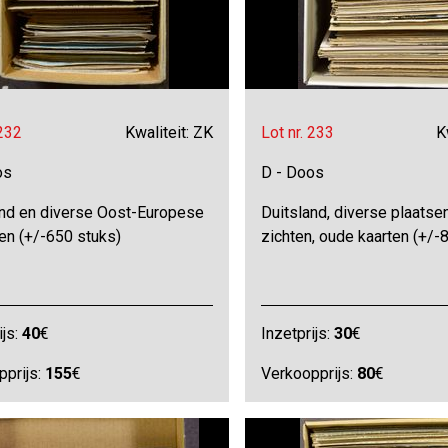
 232
Kwaliteit: ZK
Lot nr. 233
K
os
D - Doos
and en diverse Oost-Europese
Duitsland, diverse plaatse
en (+/-650 stuks)
zichten, oude kaarten (+/-
ijs:
40
€
Inzetprijs:
30
€
pprijs:
155
€
Verkoopprijs:
80
€