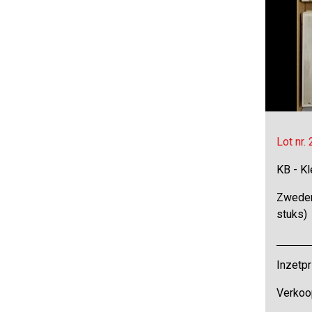
Lot nr.
KB - Kl
Zweden,
stuks)
Inzetpr
Verkoo