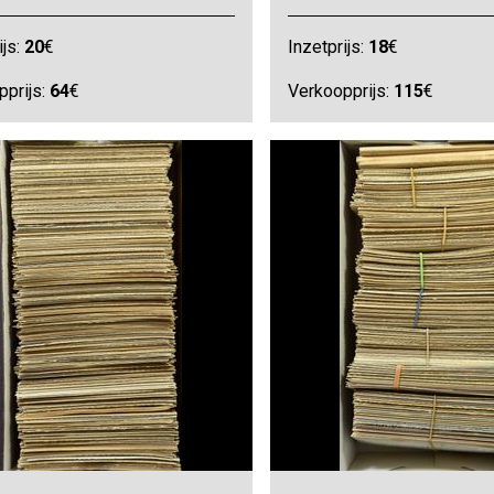
ijs:
20
€
Inzetprijs:
18
€
pprijs:
64
€
Verkoopprijs:
115
€