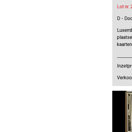
Lot nr.
D - Do
Luxemb
plaatse
kaarten
Inzetpr
Verkoo