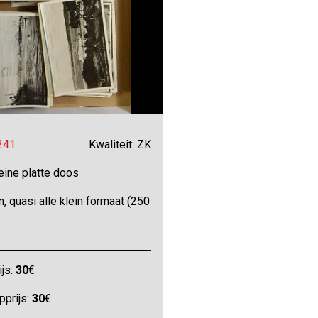
 241
Kwaliteit: ZK
eine platte doos
 quasi alle klein formaat (250
ijs:
30
€
pprijs:
30
€