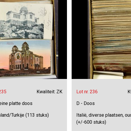
 235
Kwaliteit: ZK
Lot nr. 236
K
eine platte doos
D - Doos
land/Turkije (113 stuks)
Italië, diverse plaatsen, o
(+/-600 stuks)