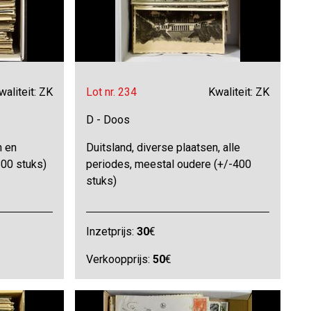
waliteit: ZK
Lot nr. 234
Kwaliteit: ZK
D - Doos
n en
Duitsland, diverse plaatsen, alle
800 stuks)
periodes, meestal oudere (+/-400
stuks)
Inzetprijs:
30
€
Verkoopprijs:
50
€