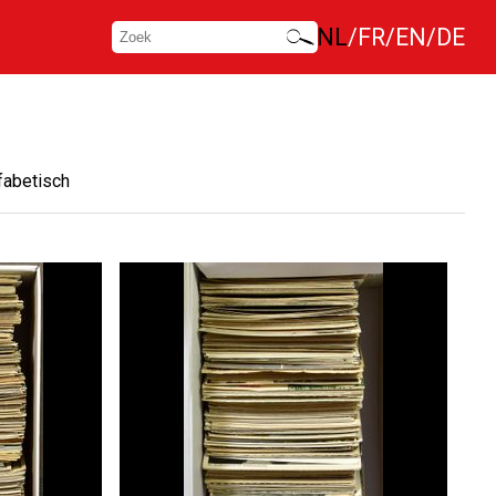
NL
FR
EN
DE
fabetisch