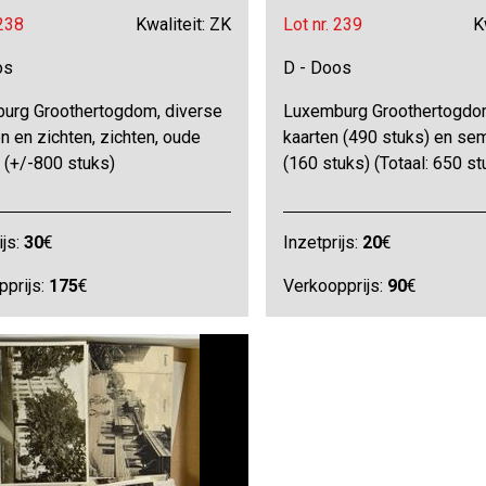
 238
Kwaliteit: ZK
Lot nr. 239
K
os
D - Doos
urg Groothertogdom, diverse
Luxemburg Groothertogdo
n en zichten, zichten, oude
kaarten (490 stuks) en sem
 (+/-800 stuks)
(160 stuks) (Totaal: 650 st
ijs:
30
€
Inzetprijs:
20
€
pprijs:
175
€
Verkoopprijs:
90
€