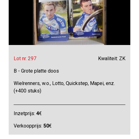
Lot nr. 297
Kwaliteit: ZK
B - Grote platte doos
Wielrenners, w.o., Lotto, Quickstep, Mapei, enz.
(+400 stuks)
Inzetprijs:
4
€
Verkoopprijs:
50
€