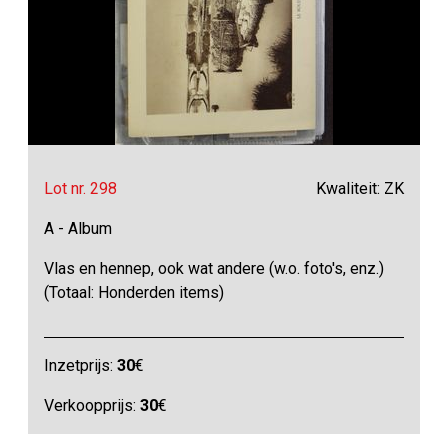
Lot nr. 298
Kwaliteit: ZK
A - Album
Vlas en hennep, ook wat andere (w.o. foto's, enz.)
(Totaal: Honderden items)
Inzetprijs:
30
€
Verkoopprijs:
30
€