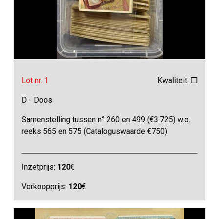
Lot nr. 1
Kwaliteit: ❒
D - Doos
Samenstelling tussen n° 260 en 499 (€3.725) w.o.
reeks 565 en 575 (Cataloguswaarde €750)
Inzetprijs:
120
€
Verkoopprijs:
120
€