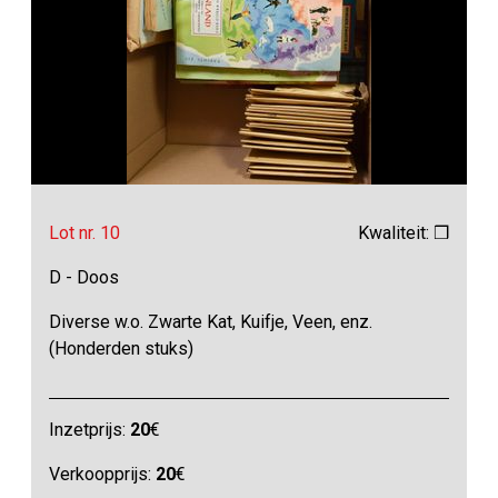
Lot nr. 10
Kwaliteit: ❒
D - Doos
Diverse w.o. Zwarte Kat, Kuifje, Veen, enz.
(Honderden stuks)
Inzetprijs:
20
€
Verkoopprijs:
20
€