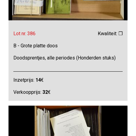
Lot nr. 386
Kwaliteit: ❒
B - Grote platte doos
Doodsprentjes, alle periodes (Honderden stuks)
Inzetprijs:
14
€
Verkoopprijs:
32
€