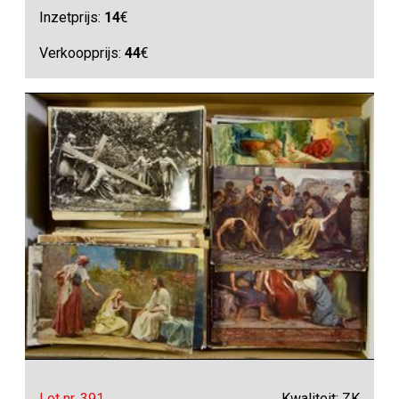
Inzetprijs:
14
€
Verkoopprijs:
44
€
Lot nr. 391
Kwaliteit: ZK