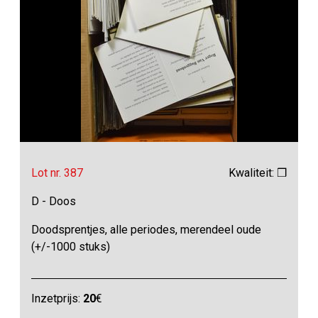
Lot nr. 387
Kwaliteit: ❒
D - Doos
Doodsprentjes, alle periodes, merendeel oude
(+/-1000 stuks)
Inzetprijs:
20
€