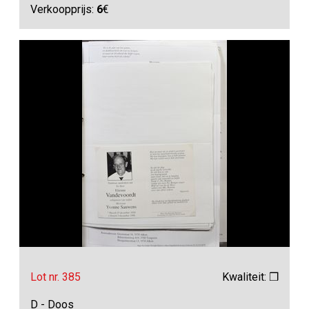
Verkoopprijs:
6
€
Lot nr. 385
Kwaliteit: ❒
D - Doos