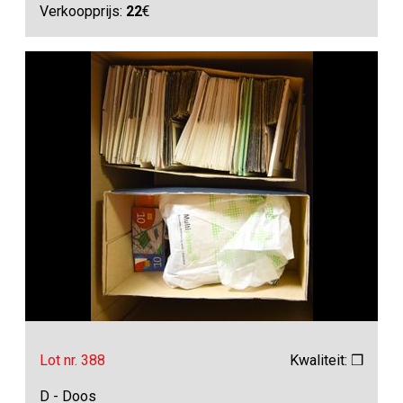
Verkoopprijs:
22
€
Lot nr. 388
Kwaliteit: ❒
D - Doos